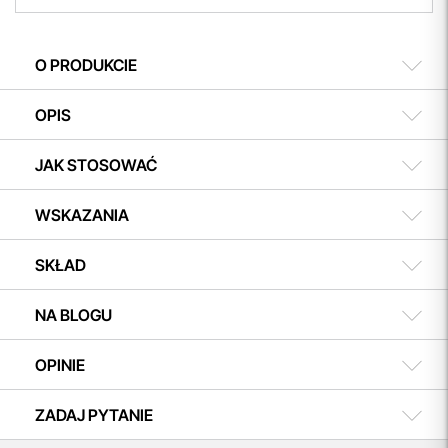
Elastyczne zakupy dzięki odroczonym płatnościom do
czat online
30 dni z PayU Twisto!
mailowo
Wybierz opcję płatności PayU
w koszyku i ciesz się możliwością zakupu teraz, a
508 504 506
O PRODUKCIE
płatności dokonasz w dogodnym terminie.
OPIS
JAK STOSOWAĆ
WSKAZANIA
SKŁAD
NA BLOGU
OPINIE
ZADAJ PYTANIE