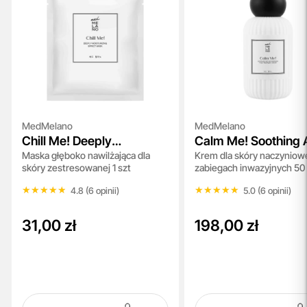
MedMelano
MedMelano
Chill Me! Deeply
Calm Me! Soothing
Maska głęboko nawilżająca dla
Krem dla skóry naczyniowe
Moisturizing Effect Mask
Anti - Redness Post 
skóry zestresowanej 1 szt
zabiegach inwazyjnych 50
Treatment Cream
★★★★★
★★★★★
★★★★★
★★★★★
4.8 (6 opinii)
5.0 (6 opinii)
31,00 zł
198,00 zł