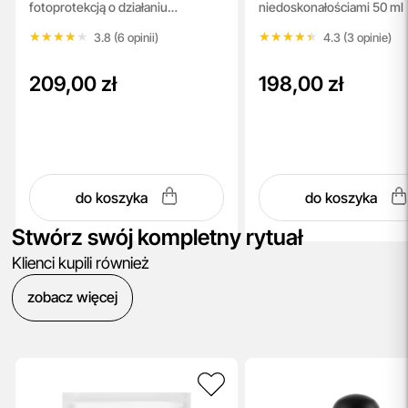
fotoprotekcją o działaniu
niedoskonałościami 50 ml
SPF50+ PA ++++
SPF 50+ PA ++++
przeciwzapalnym 30 ml
★★★★★
★★★★★
★★★★★
★★★★★
3.8 (6 opinii)
4.3 (3 opinie)
209,00 zł
198,00 zł
do koszyka
do koszyka
Stwórz swój kompletny rytuał
Klienci kupili również
zobacz więcej