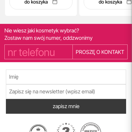
do koszyka
do koszyka
Nie wiesz jaki kosmetyk wybrać?
Zostaw nam swój numer, oddzwonimy
PROSZĘ O KONTAKT
zapisz mnie