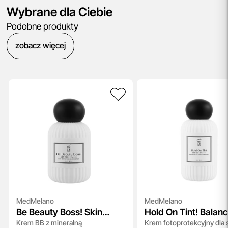
Wybrane dla Ciebie
Podobne produkty
zobacz więcej
MedMelano
MedMelano
Be Beauty Boss! Skin
Hold On Tint! Balan
Krem BB z mineralną
Krem fotoprotekcyjny dla 
Perfecting BB Sunscreen
and Calming Sunsc