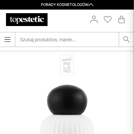
PORADY KOSMETOLOGÓW
Darmowa Dostawa i Zwrot
Naszym celem jest zapewnienie błyskawicznej i
efektywnej realizacji zamówień w naszym sklepie. Dzięki
nowoczesnemu magazynowi oraz zaawansowanym
technologicznie systemom IT, zamówienia są zazwyczaj
wysyłane i dostarczane w ciągu zaledwie
24 godzin
od
momentu złożenia.
przeczytaj więcej
Aktualizacja Regulaminów
Zmiany obowiązują od 27.04.2026.
Korzystanie ze Sklepu Internetowego lub Konta po tym
terminie oznacza akceptację wprowadzonych zmian.
przeczytaj więcej
Spersonalizowane Próbki
Do wielu zamówień dołączamy starannie dobrane próbki