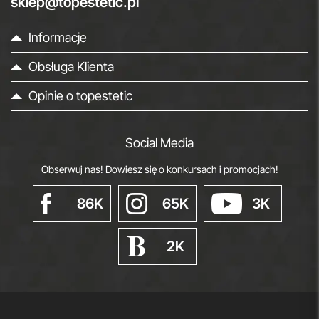
sklep@topestetic.pl
Informacje
Obsługa Klienta
Opinie o topestetic
Social Media
Obserwuj nas! Dowiesz się o konkursach i promocjach!
86K
65K
3K
2K