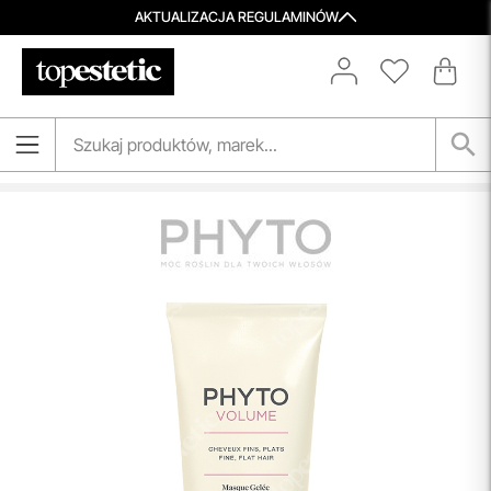
AKTUALIZACJA REGULAMINÓW
Spersonalizowane Próbki
Do wielu zamówień dołączamy starannie dobrane próbki
kosmetyków, dopasowane do indywidualnych potrzeb
pielęgnacyjnych. To nasz sposób, by umożliwić Ci
odkrywanie nowych produktów i doświadczanie
pielęgnacji w najlepszym wydaniu — świadomie, z troską o
Ciebie i Twoją skórę.
przeczytaj więcej
Porady Kosmetologów
Nowa jakość pielęgnacji z Topestetic! Skorzystaj z
indywidualnej konsultacji
kosmetologicznej, która
pomoże Ci dobrać idealne produkty do potrzeb Twojej
skóry. Zaufaj naszym specjalistom i zadbaj o swoją cerę jak
nigdy dotąd!
przeczytaj więcej