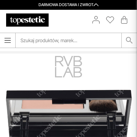
DARMOWA DOSTAWA I ZWROT
Aktualizacja Regulaminów
Zmiany obowiązują od 27.04.2026.
Korzystanie ze Sklepu Internetowego lub Konta po tym
terminie oznacza akceptację wprowadzonych zmian.
przeczytaj więcej
Porady Kosmetologów
Nowa jakość pielęgnacji z Topestetic! Skorzystaj z
indywidualnej konsultacji
kosmetologicznej, która
pomoże Ci dobrać idealne produkty do potrzeb Twojej
skóry. Zaufaj naszym specjalistom i zadbaj o swoją cerę jak
nigdy dotąd!
przeczytaj więcej
Spersonalizowane Próbki
Do wielu zamówień dołączamy starannie dobrane próbki
kosmetyków, dopasowane do indywidualnych potrzeb