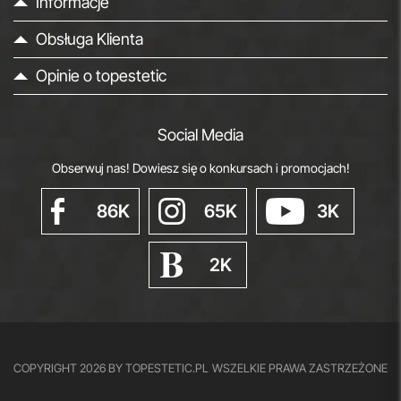
Informacje
Obsługa Klienta
Opinie o topestetic
Social Media
Obserwuj nas! Dowiesz się o konkursach i promocjach!
86K
65K
3K
2K
COPYRIGHT 2026 BY TOPESTETIC.PL
WSZELKIE PRAWA ZASTRZEŻONE