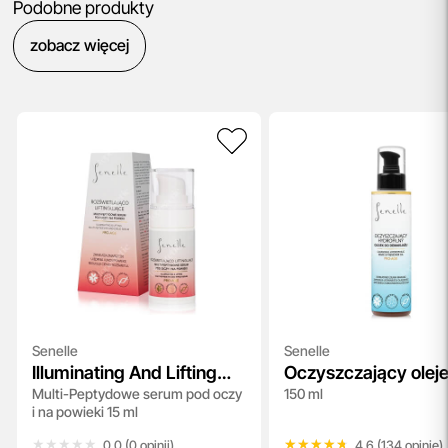
Podobne produkty
zobacz więcej
Senelle
Senelle
Illuminating And Lifting
Oczyszczający olej
Multi-Peptydowe serum pod oczy
150 ml
Multi-Peptide Eye And
demakijażu
i na powieki 15 ml
Eyelid Serum
★★★★★
★★★★★
★★★★★
★★★★★
0.0 (0 opinii)
4.6 (134 opinie)