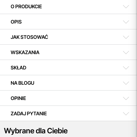
w koszyku i ciesz się możliwością zakupu teraz, a
508 504 506
O PRODUKCIE
płatności dokonasz w dogodnym terminie.
OPIS
JAK STOSOWAĆ
WSKAZANIA
SKŁAD
NA BLOGU
OPINIE
ZADAJ PYTANIE
Wybrane dla Ciebie