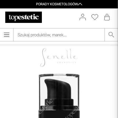
PORADY KOSMETOLOGÓW
Darmowa Dostawa i Zwrot
Naszym celem jest zapewnienie błyskawicznej i
efektywnej realizacji zamówień w naszym sklepie. Dzięki
nowoczesnemu magazynowi oraz zaawansowanym
technologicznie systemom IT, zamówienia są zazwyczaj
wysyłane i dostarczane w ciągu zaledwie
24 godzin
od
momentu złożenia.
przeczytaj więcej
Spersonalizowane Próbki
Do wielu zamówień dołączamy starannie dobrane próbki
kosmetyków, dopasowane do indywidualnych potrzeb
pielęgnacyjnych. To nasz sposób, by umożliwić Ci
odkrywanie nowych produktów i doświadczanie
pielęgnacji w najlepszym wydaniu — świadomie, z troską o
Ciebie i Twoją skórę.