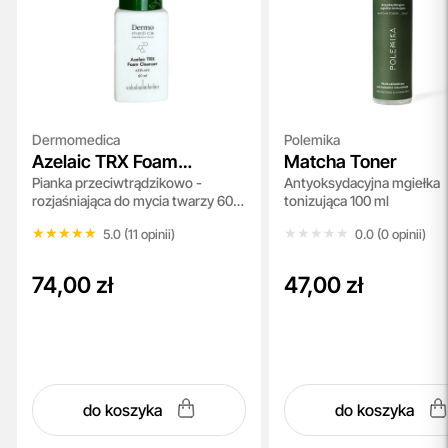
Dermomedica
Polemika
Azelaic TRX Foam
Matcha Toner
Pianka przeciwtrądzikowo -
Antyoksydacyjna mgiełka
Cleanser
rozjaśniająca do mycia twarzy 60
tonizująca 100 ml
ml
★★★★★
★★★★★
★★★★★
★★★★★
5.0 (11 opinii)
0.0 (0 opinii)
74,00 zł
47,00 zł
do koszyka
do koszyka