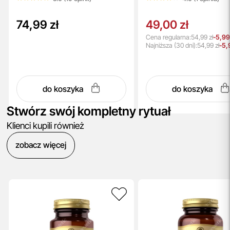
74,99 zł
49,00 zł
Cena regularna:
54,99 zł
-5,99
Najniższa
(30 dni):
54,99 zł
-5,
do koszyka
do koszyka
Stwórz swój kompletny rytuał
Klienci kupili również
zobacz więcej