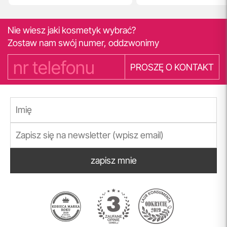
Nie wiesz jaki kosmetyk wybrać?
Zostaw nam swój numer, oddzwonimy
PROSZĘ O KONTAKT
zapisz mnie