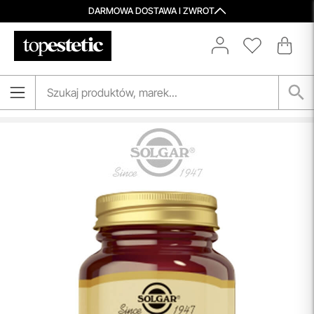
DARMOWA DOSTAWA I ZWROT
Spersonalizowane Próbki
Do wielu zamówień dołączamy starannie dobrane próbki
kosmetyków, dopasowane do indywidualnych potrzeb
pielęgnacyjnych. To nasz sposób, by umożliwić Ci
odkrywanie nowych produktów i doświadczanie
pielęgnacji w najlepszym wydaniu — świadomie, z troską o
Ciebie i Twoją skórę.
przeczytaj więcej
Aktualizacja Regulaminów
Zmiany obowiązują od 27.04.2026.
Korzystanie ze Sklepu Internetowego lub Konta po tym
terminie oznacza akceptację wprowadzonych zmian.
przeczytaj więcej
Porady Kosmetologów
Nowa jakość pielęgnacji z Topestetic! Skorzystaj z