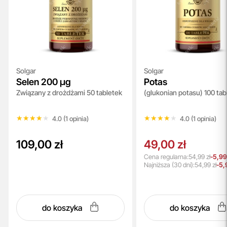
Solgar
Solgar
Selen 200 µg
Potas
Związany z drożdżami 50 tabletek
(glukonian potasu) 100 tab
★★★★★
★★★★★
★★★★★
★★★★★
4.0 (1 opinia)
4.0 (1 opinia)
109,00 zł
49,00 zł
Cena regularna:
54,99 zł
-5,99
Najniższa
(30 dni):
54,99 zł
-5,
do koszyka
do koszyka