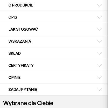
w koszyku i ciesz się możliwością zakupu teraz, a
508 504 506
O PRODUKCIE
płatności dokonasz w dogodnym terminie.
OPIS
JAK STOSOWAĆ
WSKAZANIA
SKŁAD
CERTYFIKATY
OPINIE
ZADAJ PYTANIE
Wybrane dla Ciebie