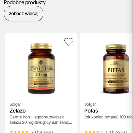
Podobne produkty
zobacz więcej
Solgar
Solgar
Żelazo
Potas
Gentle Iron - łagodny związek
(glukonian potasu) 100 tab
żelaza 20 mg dwuglicynian żelaza
90 kapsułek
★★★★★
★★★★★
★★★★★
★★★★★
5.0 (19 opinii)
4.0 (1 opinia)