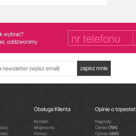
yk wybrać?
er, oddzwonimy
zapisz mnie
Obsługa Klienta
Opinie o topestet
Kontakt
Nagrody
odzy
Moje konto
Ceneo
(76K)
tetic
Pomoc
Opineo
(45K)