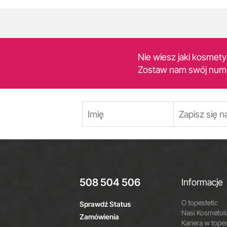
Nie wiesz jaki kosmet
Zostaw nam swój num
508 504 506
Informacje
O topestetic
Sprawdź Status
Nasi Kosmetol
Zamówienia
Kariera w topes