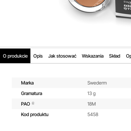
O produkcie
Opis
Jak stosować
Wskazania
Skład
Op
Marka
Swederm
Gramatura
13 g
PAO
18M
Kod produktu
5458