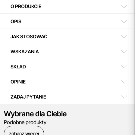
w koszyku i ciesz się możliwością zakupu teraz, a
508 504 506
O PRODUKCIE
płatności dokonasz w dogodnym terminie.
OPIS
JAK STOSOWAĆ
WSKAZANIA
SKŁAD
OPINIE
ZADAJ PYTANIE
Wybrane dla Ciebie
Podobne produkty
zobacz więcej