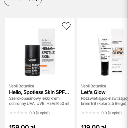
Veoli Botanica
Veoli Botanica
Hello, Spotless Skin SPF
Let's Glow
Szerokopasmowy lekki krem
Rozświetlająco-nawilżający
50+ PA++++, HEV/IR
ochronny UVA, UVB, HEV/IR 50 ml
krem BB (kolor 2.5 Beige)
★★★★★
★★★★★
★★★★★
★★★★★
0.0 (0 opinii)
0.0 (0 opinii)
159,00 zł
119,00 zł