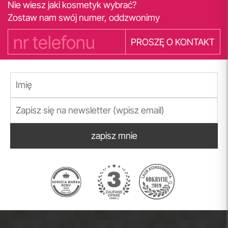
Nie wiesz jaki kosmetyk wybrać?
Zostaw nam swój numer, oddzwonimy
PROSZĘ O KONTAKT
zapisz mnie