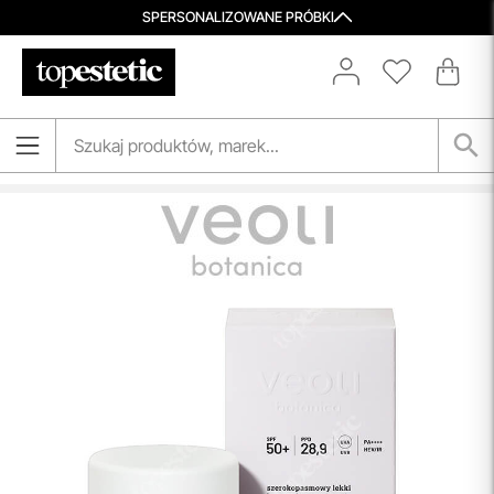
SPERSONALIZOWANE PRÓBKI
Darmowa Dostawa i Zwrot
Naszym celem jest zapewnienie błyskawicznej i
efektywnej realizacji zamówień w naszym sklepie. Dzięki
nowoczesnemu magazynowi oraz zaawansowanym
technologicznie systemom IT, zamówienia są zazwyczaj
wysyłane i dostarczane w ciągu zaledwie
24 godzin
od
momentu złożenia.
przeczytaj więcej
Aktualizacja Regulaminów
Zmiany obowiązują od 27.04.2026.
Korzystanie ze Sklepu Internetowego lub Konta po tym
terminie oznacza akceptację wprowadzonych zmian.
przeczytaj więcej
Porady Kosmetologów
Nowa jakość pielęgnacji z Topestetic! Skorzystaj z