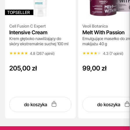
TOPSELLER
Cell Fusion C Expert
Veoli Botanica
Intensive Cream
Melt With Passion
Krem głęboko nawilżający do
Emulgujące masełko do z
skóry ekstremalnie suchej 100 ml
makijażu 40 g
★★★★★
★★★★★
★★★★★
★★★★★
4.8 (267 opinii)
4.3 (7 opinii)
205,00 zł
99,00 zł
do koszyka
do koszyka