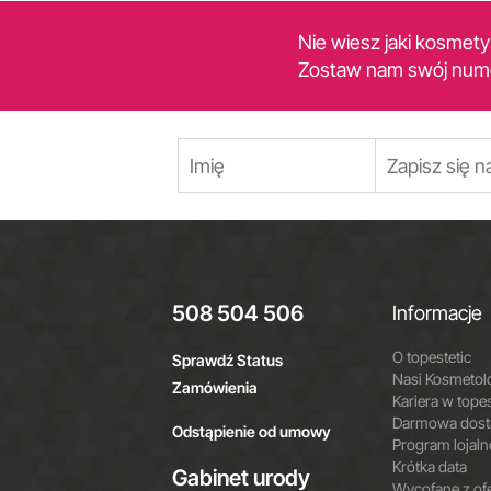
Nie wiesz jaki kosmet
Zostaw nam swój num
508 504 506
Informacje
O topestetic
Sprawdź Status
Nasi Kosmetol
Zamówienia
Kariera w topes
Darmowa dosta
Odstąpienie od umowy
Program lojal
Krótka data
Gabinet urody
Wycofane z of