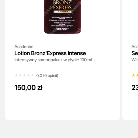
Academie
Ac
Lotion Bronz'Express Intense
Se
Intensywny samoopalacz w płynie 100 ml
Wit
★★★★★
★★★★★
★
★
0.0 (0 opinii)
150,00 zł
2