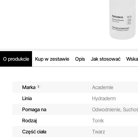
O produkcie
Kup w zestawie
Opis
Jak stosować
Wska
Marka
Academie
Linia
Hydraderm
Pomaga na
Odwodnienie,
Sucho
Rodzaj
Tonik
Część ciała
Twarz