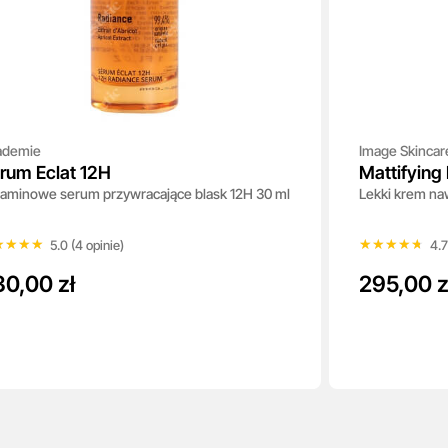
ademie
Image Skincar
rum Eclat 12H
Mattifying 
aminowe serum przywracające blask 12H 30 ml
Lekki krem naw
★★★★
★★★★
★★★★★
★★★★★
5.0 (4 opinie)
4.7
30,00 zł
295,00 z