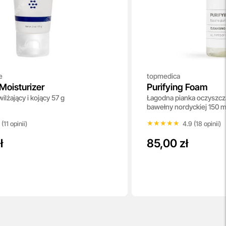
e
topmedica
Moisturizer
Purifying Foam
ilżający i kojący 57 g
Łagodna pianka oczyszcz
bawełny nordyckiej 150 m
★★★★★
★★★★★
 (11 opinii)
4.9 (18 opinii)
ł
85,00 zł