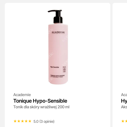
Academie
Ac
Tonique Hypo-Sensible
Hy
Tonik dla skóry wrażliwej 200 ml
Aks
★★★★★
★★★★★
★
★
5.0 (3 opinie)