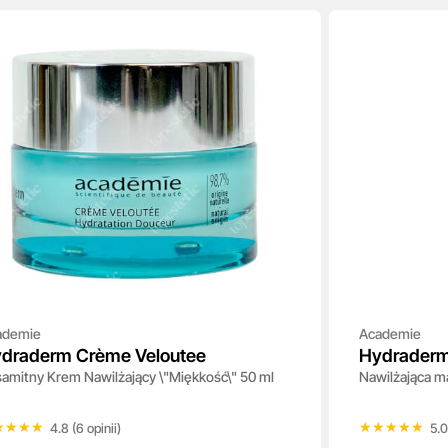
ademie
Academie
draderm Crème Veloutee
Hydraderm
amitny Krem Nawilżający \"Miękkość\" 50 ml
Nawilżająca 
Douceur
★★★★
★★★★
★★★★★
★★★★★
4.8 (6 opinii)
5.0