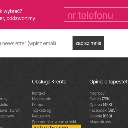
yk wybrać?
er, oddzwonimy
zapisz mnie
Obsługa Klienta
Opinie o topestet
Kontakt
Nagrody
odzy
Moje konto
Ceneo
(76K)
tetic
Pomoc
Opineo
(45K)
wa i zwrot
Topkatalog
Facebook
(685)
nościowy
Regulamin
Google
(858)
Spersonalizowane próbki
Mapa strony
erty
Karta podarunkowa