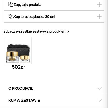
W naszym sklepie zapewniamy
darmową wysyłkę
Zapytaj o produkt
niezależnie od wartości zamówienia, wybranej
metody dostawy czy formy płatności. Dzięki temu
Skorzystaj z
bezpłatnej
porady naszego kosmetologa
zakupy stają się jeszcze bardziej komfortowe!
Kup teraz zapłać za 30 dni
poprzez:
Elastyczne zakupy dzięki odroczonym płatnościom do
czat online
30 dni z PayU Twisto!
mailowo
Wybierz opcję płatności PayU
zobacz wszystkie zestawy z produktem >
w koszyku i ciesz się możliwością zakupu teraz, a
508 504 506
płatności dokonasz w dogodnym terminie.
502zł
O PRODUKCIE
KUP W ZESTAWIE