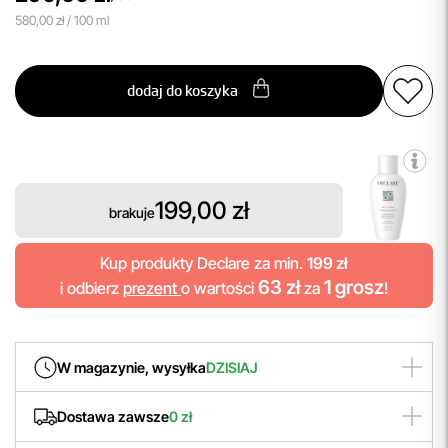
580,00 zł / 100 ml
dodaj do koszyka
199,00 zł
brakuje
Kup produkty Declare za min.
199 zł
63 zł
1 grosz
i odbierz
prezent
o wartości
za
!
W magazynie, wysyłka
DZISIAJ
Produkt zamówiony
do godziny 14:00
wyślemy
Dostawa zawsze
0 zł
jeszcze
dziś
! Szybka wysyłka to nasz priorytet.
Korzystaj z błyskawicznych zakupów!