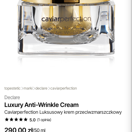
Darmowa Dostawa i Zwrot
Naszym celem jest zapewnienie błyskawicznej i
efektywnej realizacji zamówień w naszym sklepie. Dzięki
nowoczesnemu magazynowi oraz zaawansowanym
technologicznie systemom IT, zamówienia są zazwyczaj
wysyłane i dostarczane w ciągu zaledwie
24 godzin
od
momentu złożenia.
przeczytaj więcej
Aktualizacja Regulaminów
Zmiany obowiązują od 27.04.2026.
Korzystanie ze Sklepu Internetowego lub Konta po tym
terminie oznacza akceptację wprowadzonych zmian.
przeczytaj więcej
topestetic
marki
declare
caviarperfection
Declare
Luxury Anti-Wrinkle Cream
Caviarperfection Luksusowy krem przeciwzmarszczkowy
5.0
(
1
opinia
)
290,00 zł
/
50 ml