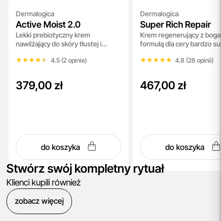
Dermalogica
Dermalogica
Active Moist 2.0
Super Rich Repair
Lekki prebiotyczny krem
Krem regenerujący z boga
nawilżający do skóry tłustej i
formułą dla cery bardzo su
mieszanej 100 ml
zniszczonej 50 g
★★★★★
★★★★★
★★★★★
★★★★★
4.5 (2 opinie)
4.8 (28 opinii)
379,00 zł
467,00 zł
do koszyka
do koszyka
Stwórz swój kompletny rytuał
Klienci kupili również
zobacz więcej