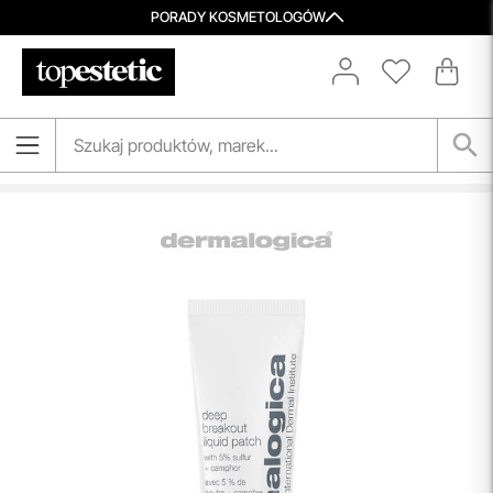
PORADY KOSMETOLOGÓW
Darmowa Dostawa i Zwrot
Naszym celem jest zapewnienie błyskawicznej i
efektywnej realizacji zamówień w naszym sklepie. Dzięki
nowoczesnemu magazynowi oraz zaawansowanym
technologicznie systemom IT, zamówienia są zazwyczaj
wysyłane i dostarczane w ciągu zaledwie
24 godzin
od
momentu złożenia.
przeczytaj więcej
Spersonalizowane Próbki
Do wielu zamówień dołączamy starannie dobrane próbki
kosmetyków, dopasowane do indywidualnych potrzeb
pielęgnacyjnych. To nasz sposób, by umożliwić Ci
odkrywanie nowych produktów i doświadczanie
pielęgnacji w najlepszym wydaniu — świadomie, z troską o
Ciebie i Twoją skórę.