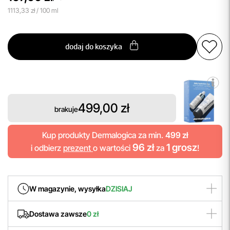
1113,33 zł / 100 ml
dodaj do koszyka
499,00 zł
brakuje
Kup produkty Dermalogica za min.
499 zł
96 zł
1 grosz
i odbierz
prezent
o wartości
za
!
W magazynie, wysyłka
DZISIAJ
Produkt zamówiony
do godziny 14:00
wyślemy
Dostawa zawsze
0 zł
jeszcze
dziś
! Szybka wysyłka to nasz priorytet.
Korzystaj z błyskawicznych zakupów!