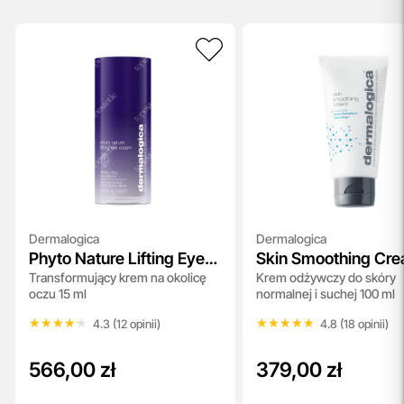
Dermalogica
Dermalogica
Phyto Nature Lifting Eye
Skin Smoothing Cr
Transformujący krem na okolicę
Krem odżywczy do skóry
Cream
oczu 15 ml
normalnej i suchej 100 ml
★★★★★
★★★★★
★★★★★
★★★★★
4.3 (12 opinii)
4.8 (18 opinii)
566,00 zł
379,00 zł