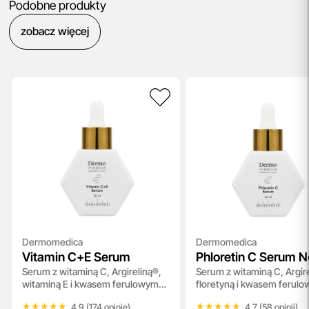
Podobne produkty
zobacz więcej
Dermomedica
Dermomedica
Vitamin C+E Serum
Phloretin C Serum 
Serum z witaminą C, Argireliną®,
Serum z witaminą C, Argir
witaminą E i kwasem ferulowym
floretyną i kwasem ferul
30ml
ml
★★★★★
★★★★★
★★★★★
★★★★★
4.9 (174 opinie)
4.7 (58 opinii)