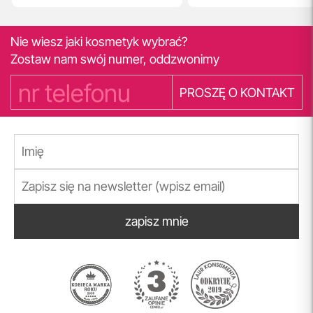
Nie wiesz jaki kosmetyk wybrać?
Zostaw nam swój numer, oddzwonimy
PROSZĘ O KONTAKT
zapisz mnie