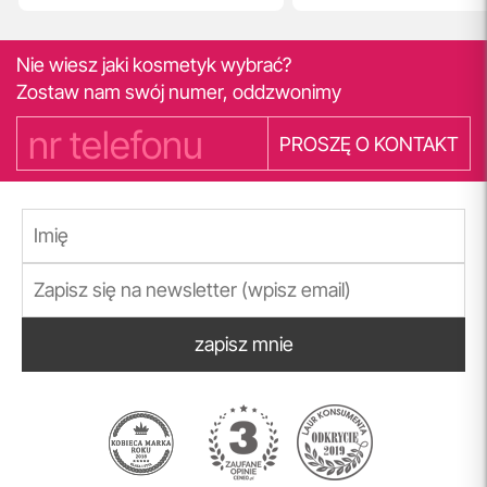
Nie wiesz jaki kosmetyk wybrać?
Zostaw nam swój numer, oddzwonimy
PROSZĘ O KONTAKT
zapisz mnie