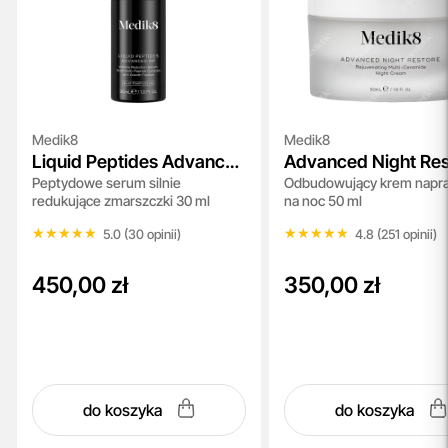
Medik8
Medik8
Liquid Peptides Advanced
Advanced Night Res
Peptydowe serum silnie
Odbudowujący krem napr
MP
redukujące zmarszczki 30 ml
na noc 50 ml
★★★★★
★★★★★
★★★★★
★★★★★
5.0 (30 opinii)
4.8 (251 opinii)
450,00 zł
350,00 zł
do koszyka
do koszyka