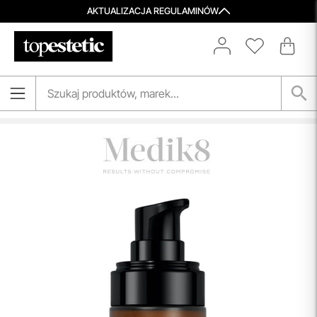
AKTUALIZACJA REGULAMINÓW
Porady Kosmetologów
Nowa jakość pielęgnacji z Topestetic! Skorzystaj z
indywidualnej konsultacji
kosmetologicznej, która
pomoże Ci dobrać idealne produkty do potrzeb Twojej
skóry. Zaufaj naszym specjalistom i zadbaj o swoją cerę jak
nigdy dotąd!
przeczytaj więcej
Darmowa Dostawa i Zwrot
Naszym celem jest zapewnienie błyskawicznej i
efektywnej realizacji zamówień w naszym sklepie. Dzięki
nowoczesnemu magazynowi oraz zaawansowanym
technologicznie systemom IT, zamówienia są zazwyczaj
wysyłane i dostarczane w ciągu zaledwie
24 godzin
od
momentu złożenia.
przeczytaj więcej