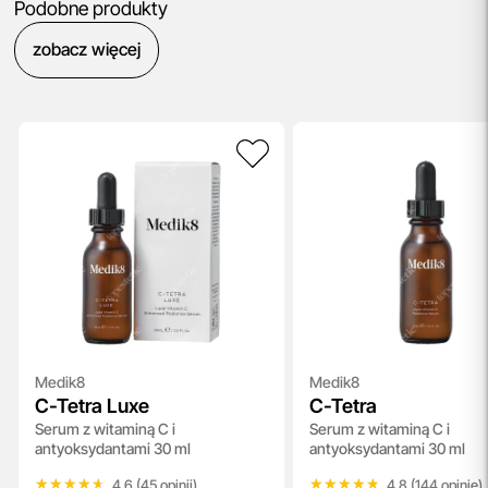
Podobne produkty
zobacz więcej
Medik8
Medik8
C-Tetra Luxe
C-Tetra
Serum z witaminą C i
Serum z witaminą C i
antyoksydantami 30 ml
antyoksydantami 30 ml
★★★★★
★★★★★
★★★★★
★★★★★
4.6 (45 opinii)
4.8 (144 opinie)