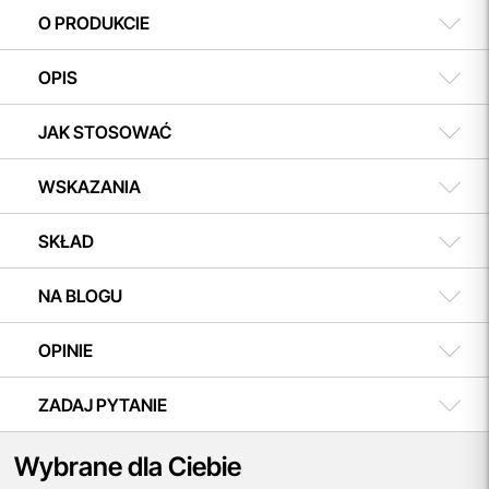
w koszyku i ciesz się możliwością zakupu teraz, a
508 504 506
O PRODUKCIE
płatności dokonasz w dogodnym terminie.
OPIS
JAK STOSOWAĆ
WSKAZANIA
SKŁAD
NA BLOGU
OPINIE
ZADAJ PYTANIE
Wybrane dla Ciebie