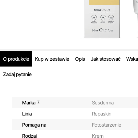
O produkcie
Kup w zestawie
Opis
Jak stosować
Wska
Zadaj pytanie
Marka
Sesderma
Linia
Repaskin
Pomaga na
Fotostarzenie
Rodzaj
Krem