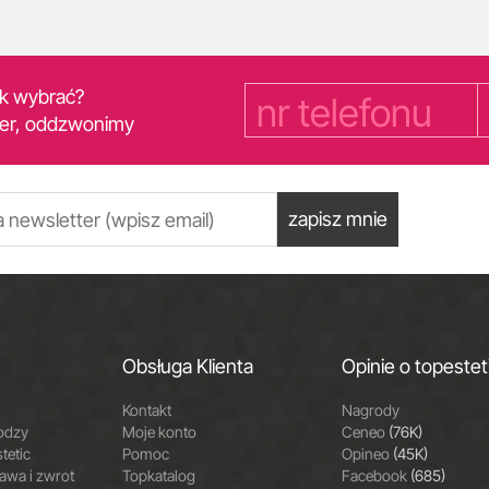
yk wybrać?
er, oddzwonimy
zapisz mnie
Obsługa Klienta
Opinie o topestet
Kontakt
Nagrody
odzy
Moje konto
Ceneo
(76K)
tetic
Pomoc
Opineo
(45K)
wa i zwrot
Topkatalog
Facebook
(685)