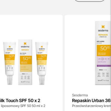
Sesderma
ilk Touch SPF 50 x 2
Repaskin Urban 36
liposomowy SPF 50 50 ml x 2
Przeciwstarzeniowy krem
SPF50