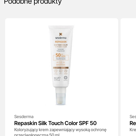
Podobne produkty
Sesderma
Se
Repaskin Silk Touch Color SPF 50
Re
Koloryzujący krem zapewniający wysoką ochronę
Kre
przeciwsłoneczną 50 ml