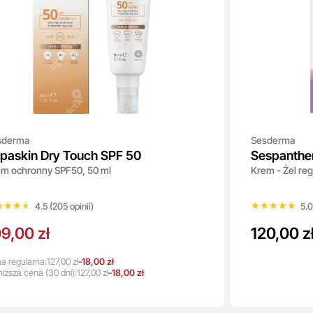
sderma
Sesderma
paskin Dry Touch SPF 50
Sespanthe
m ochronny SPF50, 50 ml
Krem - Żel re
★★★★
★★★★
★★★★★
★★★★★
4.5 (205 opinii)
5.0
9,00 zł
120,00 z
a regularna:
127,00 zł
-18,00 zł
niższa
cena
(30 dni):
127,00 zł
-18,00 zł