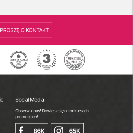
PROSZĘ O KONTAKT
ic
Social Media
Obserwuj nas! Dowiesz się o konkursach i
promocjach!
86K
65K