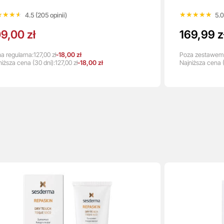
★★★★
★★★★
★★★★★
★★★★★
4.5 (205 opinii)
5.0
9,00 zł
169,99 z
a regularna:
127,00 zł
-18,00 zł
Poza zestawem
niższa
cena
(30 dni):
127,00 zł
-18,00 zł
Najniższa
cena
(