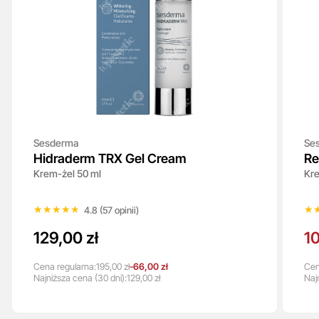
Sesderma
Se
Hidraderm TRX Gel Cream
Re
Krem-żel 50 ml
Kre
★★★★★
★★★★★
★
★
4.8 (57 opinii)
129,00 zł
10
Cena regularna:
195,00 zł
-66,00 zł
Cen
Najniższa
cena
(30 dni):
129,00 zł
Naj