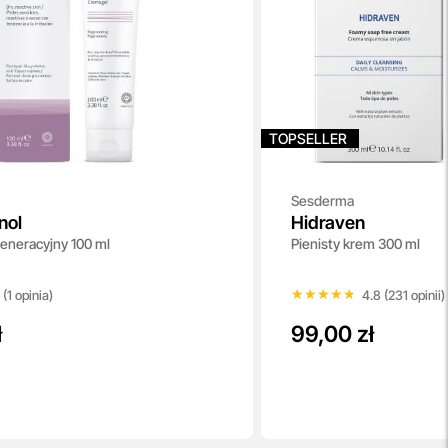
TOPSELLER
Sesderma
nol
Hidraven
generacyjny 100 ml
Pienisty krem 300 ml
★★★★★
★★★★★
 (1 opinia)
4.8 (231 opinii)
ł
99,00 zł