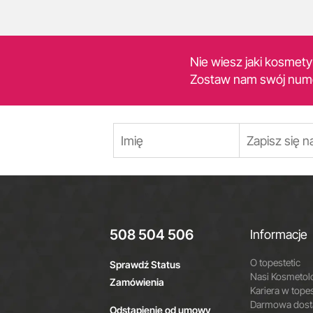
Nie wiesz jaki kosmet
Zostaw nam swój num
508 504 506
Informacje
O topestetic
Sprawdź Status
Nasi Kosmetol
Zamówienia
Kariera w topes
Darmowa dosta
Odstąpienie od umowy