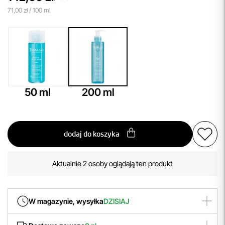
71,00 zł / 100 ml
50 ml
200 ml
dodaj do koszyka
Często Kupowany!
Aktualnie 2 osoby oglądają ten produkt
Produkt cieszy się dużą popularnością
W magazynie, wysyłka
DZISIAJ
Często Kupowany!
Produkt zamówiony
do godziny 14:00
wyślemy