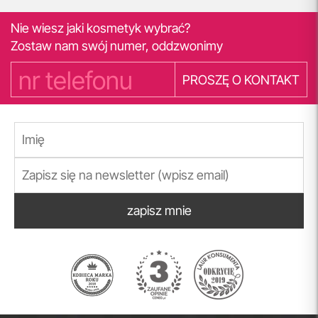
Nie wiesz jaki kosmetyk wybrać?
Zostaw nam swój numer, oddzwonimy
PROSZĘ O KONTAKT
zapisz mnie