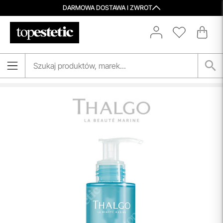
DARMOWA DOSTAWA I ZWROT
Aktualizacja Regulaminów
Zmiany obowiązują od 27.04.2026.
Korzystanie ze Sklepu Internetowego lub Konta po tym
terminie oznacza akceptację wprowadzonych zmian.
przeczytaj więcej
Spersonalizowane Próbki
Do wielu zamówień dołączamy starannie dobrane próbki
kosmetyków, dopasowane do indywidualnych potrzeb
pielęgnacyjnych. To nasz sposób, by umożliwić Ci
odkrywanie nowych produktów i doświadczanie
pielęgnacji w najlepszym wydaniu — świadomie, z troską o
Ciebie i Twoją skórę.
przeczytaj więcej
Porady Kosmetologów
Nowa jakość pielęgnacji z Topestetic! Skorzystaj z