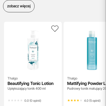
zobacz więcej
Thalgo
Thalgo
Beautifying Tonic Lotion
Mattifying Powder L
Upiększający tonik 400 ml
Pudrowy tonik matujący 2
★★★★★
★★★★★
★★★★★
★★★★★
0.0 (0 opinii)
4.0 (5 opinii)