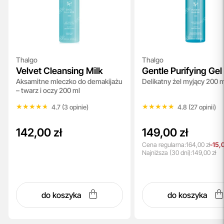
Thalgo
Thalgo
Velvet Cleansing Milk
Gentle Purifying Gel
Aksamitne mleczko do demakijażu
Delikatny żel myjący 200 
– twarz i oczy 200 ml
★★★★★
★★★★★
★★★★★
★★★★★
4.7 (3 opinie)
4.8 (27 opinii)
142,00 zł
149,00 zł
Cena regularna:
164,00 zł
-15,
Najniższa
(30 dni):
149,00 zł
do koszyka
do koszyka