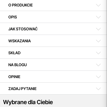
w koszyku i ciesz się możliwością zakupu teraz, a
508 504 506
O PRODUKCIE
płatności dokonasz w dogodnym terminie.
OPIS
JAK STOSOWAĆ
WSKAZANIA
SKŁAD
NA BLOGU
OPINIE
ZADAJ PYTANIE
Wybrane dla Ciebie