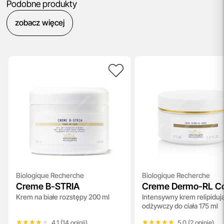
Podobne produkty
zobacz więcej
Biologique Recherche
Biologique Recherche
Creme B-STRIA
Creme Dermo-RL C
Krem na białe rozstępy 200 ml
Intensywny krem relipidują
odżywczy do ciała 175 ml
★★★★★
★★★★★
★★★★★
★★★★★
4.1 (14 opinii)
5.0 (2 opinie)