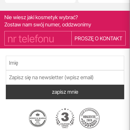
Nie wiesz jaki kosmetyk wybrać?
Zostaw nam swój numer, oddzwonimy
PROSZĘ O KONTAKT
zapisz mnie