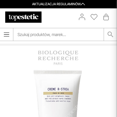
AKTUALIZACJA REGULAMINÓW
Darmowa Dostawa i Zwrot
Naszym celem jest zapewnienie błyskawicznej i
efektywnej realizacji zamówień w naszym sklepie. Dzięki
nowoczesnemu magazynowi oraz zaawansowanym
technologicznie systemom IT, zamówienia są zazwyczaj
wysyłane i dostarczane w ciągu zaledwie
24 godzin
od
momentu złożenia.
przeczytaj więcej
Porady Kosmetologów
Nowa jakość pielęgnacji z Topestetic! Skorzystaj z
indywidualnej konsultacji
kosmetologicznej, która
pomoże Ci dobrać idealne produkty do potrzeb Twojej
skóry. Zaufaj naszym specjalistom i zadbaj o swoją cerę jak
nigdy dotąd!
przeczytaj więcej