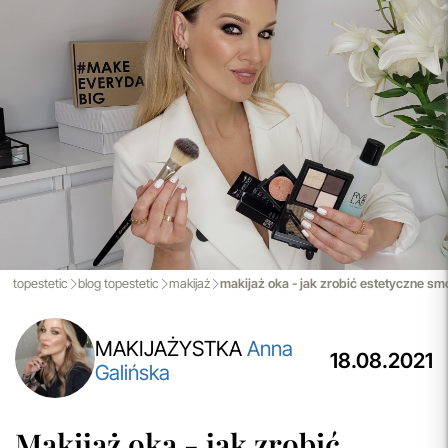
przeczytaj więcej
Porady Kosmetologów
Nowa jakość pielęgnacji z Topestetic! Skorzystaj z
indywidualnej konsultacji
kosmetologicznej, która
pomoże Ci dobrać idealne produkty do potrzeb Twojej
skóry. Zaufaj naszym specjalistom i zadbaj o swoją cerę jak
nigdy dotąd!
przeczytaj więcej
Aktualizacja Regulaminów
Zmiany obowiązują od 27.04.2026.
Korzystanie ze Sklepu Internetowego lub Konta po tym
terminie oznacza akceptację wprowadzonych zmian.
topestetic
blog topestetic
makijaż
makijaż oka - jak zrobić estetyczne s
przeczytaj więcej
MAKIJAŻYSTKA
Anna
18.08.2021
Galińska
Makijaż oka - jak zrobić