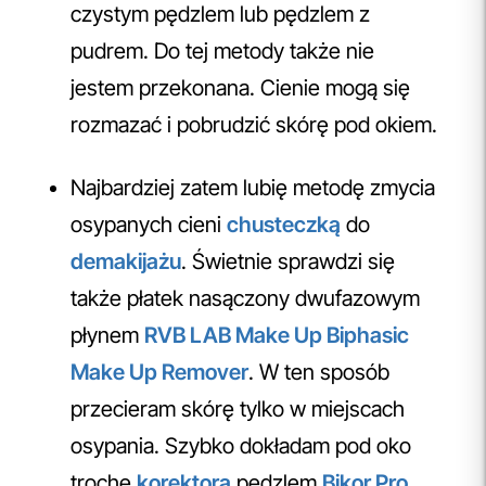
czystym pędzlem lub pędzlem z
pudrem. Do tej metody także nie
jestem przekonana. Cienie mogą się
rozmazać i pobrudzić skórę pod okiem.
Najbardziej zatem lubię metodę zmycia
osypanych cieni
chusteczką
do
demakijażu
. Świetnie sprawdzi się
także płatek nasączony dwufazowym
płynem
RVB LAB Make Up Biphasic
Make Up Remover
. W ten sposób
przecieram skórę tylko w miejscach
osypania. Szybko dokładam pod oko
trochę
korektora
pędzlem
Bikor Pro