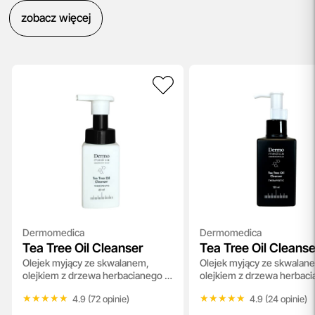
zobacz więcej
Dermomedica
Dermomedica
Tea Tree Oil Cleanser
Tea Tree Oil Cleanse
Olejek myjący ze skwalanem,
Olejek myjący ze skwalan
Black Edition
olejkiem z drzewa herbacianego i
olejkiem z drzewa herbaci
olejkiem lawendowym 60 ml
olejkiem lawendowym 150
★★★★★
★★★★★
★★★★★
★★★★★
4.9 (72 opinie)
4.9 (24 opinie)