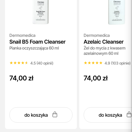
Dermomedica
Dermomedica
Snail B5 Foam Cleanser
Azelaic Cleanser
Pianka oczyszczająca 60 ml
Żel do mycia z kwasem
azelainowym 60 ml
★★★★★
★★★★★
★★★★★
★★★★★
4.5 (40 opinii)
4.9 (103 opinie)
74,00 zł
74,00 zł
do koszyka
do koszyka