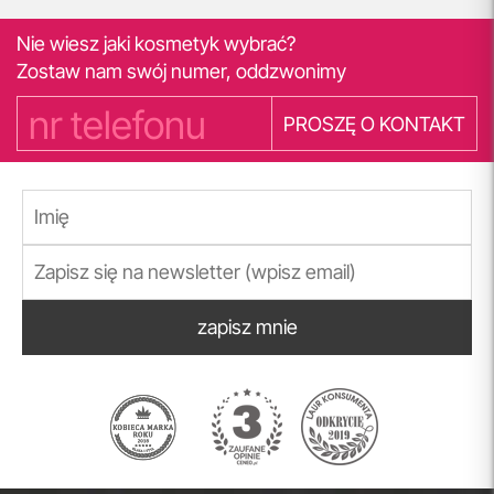
Nie wiesz jaki kosmetyk wybrać?
Zostaw nam swój numer, oddzwonimy
PROSZĘ O KONTAKT
zapisz mnie