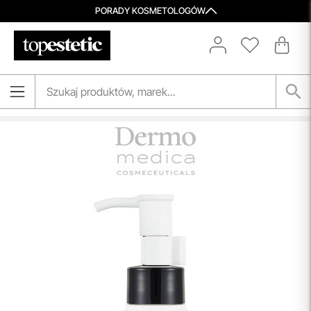
PORADY KOSMETOLOGÓW
Darmowa Dostawa i Zwrot
Naszym celem jest zapewnienie błyskawicznej i
efektywnej realizacji zamówień w naszym sklepie. Dzięki
nowoczesnemu magazynowi oraz zaawansowanym
technologicznie systemom IT, zamówienia są zazwyczaj
wysyłane i dostarczane w ciągu zaledwie
24 godzin
od
momentu złożenia.
przeczytaj więcej
Spersonalizowane Próbki
Do wielu zamówień dołączamy starannie dobrane próbki
kosmetyków, dopasowane do indywidualnych potrzeb
pielęgnacyjnych. To nasz sposób, by umożliwić Ci
odkrywanie nowych produktów i doświadczanie
pielęgnacji w najlepszym wydaniu — świadomie, z troską o
Ciebie i Twoją skórę.