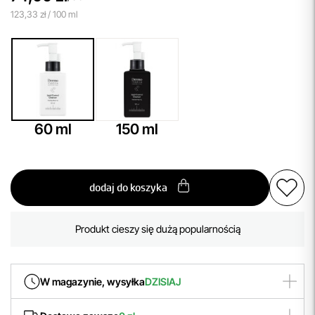
123,33 zł / 100 ml
60 ml
150 ml
dodaj do koszyka
Aktualnie 1 osoba ogląda ten produkt
Produkt cieszy się dużą popularnością
Aktualnie 1 osoba ogląda ten produkt
W magazynie, wysyłka
DZISIAJ
Produkt zamówiony
do godziny 14:00
wyślemy