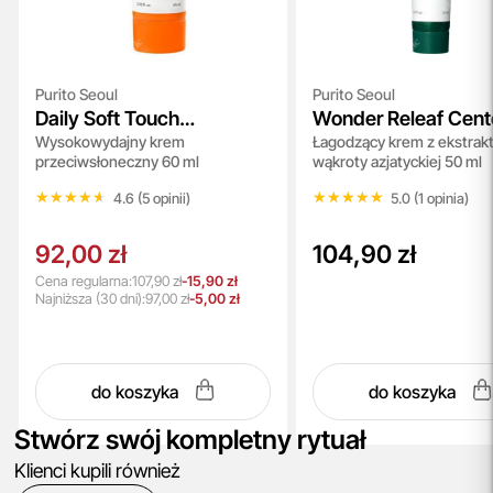
Purito Seoul
Purito Seoul
Daily Soft Touch
Wonder Releaf Cent
Wysokowydajny krem
Łagodzący krem z ekstrak
Sunscreen SPF 50+
Cream
przeciwsłoneczny 60 ml
wąkroty azjatyckiej 50 ml
PA++++
★★★★★
★★★★★
★★★★★
★★★★★
4.6 (5 opinii)
5.0 (1 opinia)
92,00 zł
104,90 zł
Cena regularna:
107,90 zł
-15,90 zł
Najniższa
(30 dni):
97,00 zł
-5,00 zł
do koszyka
do koszyka
Stwórz swój kompletny rytuał
Klienci kupili również