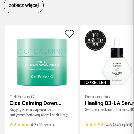
zobacz więcej
TOPSELLER
Cell Fusion C
Dermomedica
Cica Calming Down
Healing B3-LA Ser
Kojący krem zapewnia
Serum na dzień i na noc 3
Cream
natychmiastową ulgę i redukcję
podrażnień 50 ml
★★★★★
★★★★★
★★★★★
★★★★★
4.7 (20 opinii)
4.8 (349 opinii)