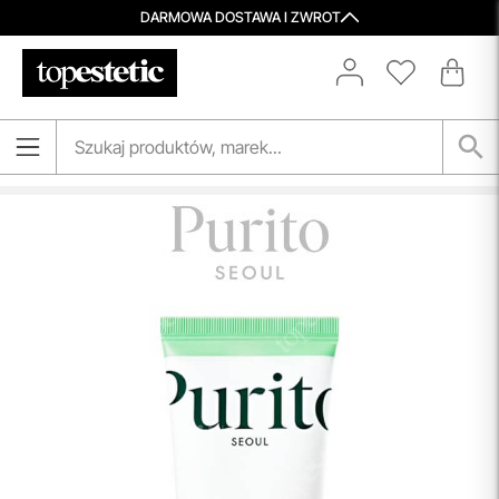
DARMOWA DOSTAWA I ZWROT
Aktualizacja Regulaminów
Zmiany obowiązują od 27.04.2026.
Korzystanie ze Sklepu Internetowego lub Konta po tym
terminie oznacza akceptację wprowadzonych zmian.
przeczytaj więcej
Porady Kosmetologów
Nowa jakość pielęgnacji z Topestetic! Skorzystaj z
indywidualnej konsultacji
kosmetologicznej, która
pomoże Ci dobrać idealne produkty do potrzeb Twojej
skóry. Zaufaj naszym specjalistom i zadbaj o swoją cerę jak
nigdy dotąd!
przeczytaj więcej
Spersonalizowane Próbki
Do wielu zamówień dołączamy starannie dobrane próbki
kosmetyków, dopasowane do indywidualnych potrzeb