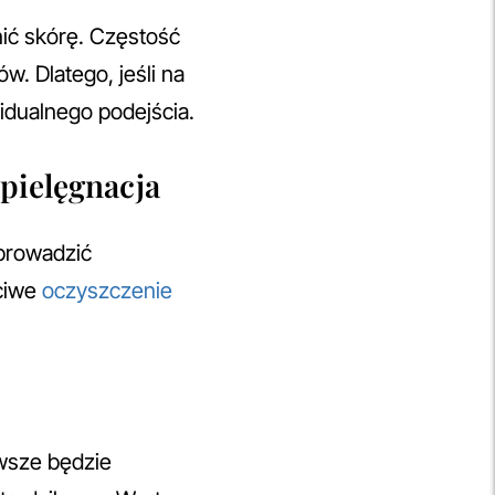
ić skórę. Częstość
w. Dlatego, jeśli na
idualnego podejścia.
 pielęgnacja
wprowadzić
ściwe
oczyszczenie
awsze będzie