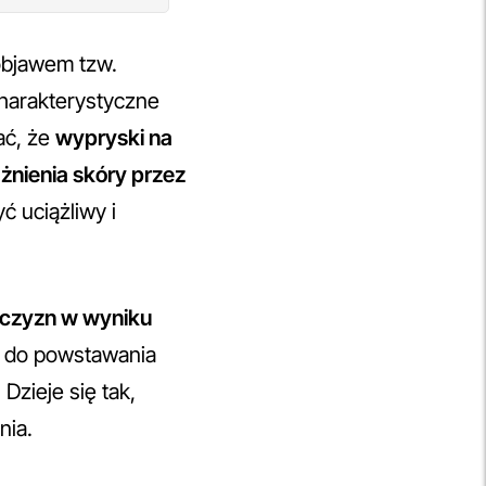
objawem tzw.
harakterystyczne
ać, że
wypryski na
żnienia skóry przez
ć uciążliwy i
ężczyzn w wyniku
ć do powstawania
Dzieje się tak,
nia.