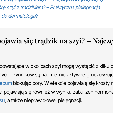
rę szyi z trądzikiem? – Praktyczna pielęgnacja
ę do dermatologa?
ojawia się trądzik na szyi? – Najcz
powstające w okolicach szyi mogą wystąpić z kilku 
ych czynników są nadmiernie aktywne gruczoły łoj
ebum
blokując pory. W efekcie pojawiają się krosty n
yi pojawiają się również w wyniku zaburzeń hormon
esu
, a także nieprawidłowej pielęgnacji.