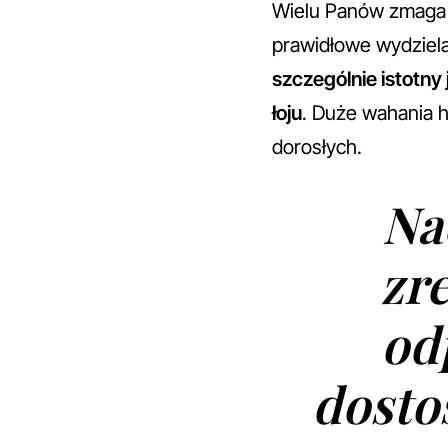
Wielu Panów zmaga 
prawidłowe wydziel
szczególnie istotn
łoju
. Duże wahania 
dorosłych.
Na
zr
od
dosto