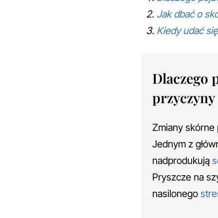
Jak dbać o skó
Kiedy udać si
Dlaczego p
przyczyny
Zmiany skórne 
Jednym z główn
nadprodukują
s
Pryszcze na sz
nasilonego
str