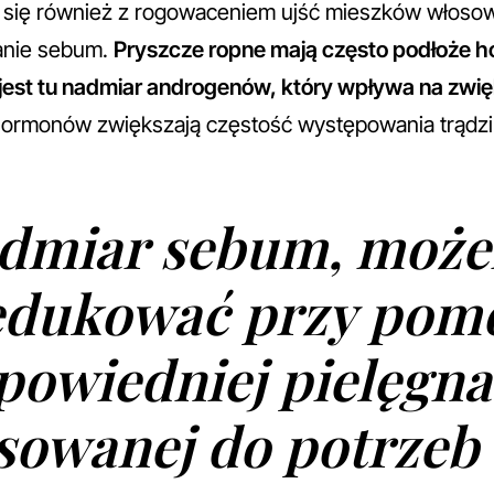
się również z rogowaceniem ujść mieszków włosow
anie sebum.
Pryszcze ropne mają często podłoże h
y jest tu nadmiar androgenów, który wpływa na zwi
hormonów zwiększają częstość występowania trądz
dmiar sebum, moż
edukować przy pom
powiedniej pielęgnac
sowanej do potrzeb 