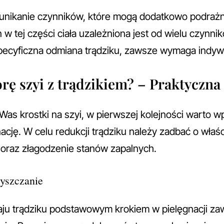
unikanie czynników, które mogą dodatkowo podrażn
 tej części ciała uzależniona jest od wielu czynnikó
 specyficzna odmiana trądziku, zawsze wymaga indyw
órę szyi z trądzikiem? – Praktyczna
u Was krostki na szyi, w pierwszej kolejności warto 
ację. W celu redukcji trądziku należy zadbać o wła
ie oraz złagodzenie stanów zapalnych.
zyszczanie
aju trądziku podstawowym krokiem w pielęgnacji z