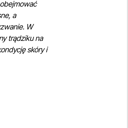
on obejmować
ne, a
yzwanie. W
y trądziku na
ondycję skóry i