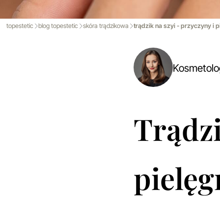
topestetic
blog topestetic
skóra trądzikowa
trądzik na szyi - przyczyny i 
Kosmetol
Trądzi
pielęg