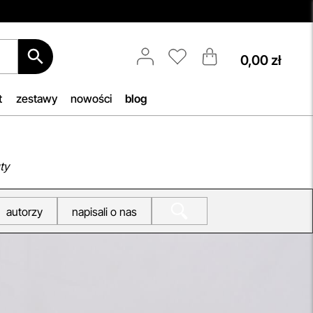
0,00 zł
Darmowa Dostawa i Zwrot
Naszym celem jest zapewnienie
błyskawicznej i efektywnej realizacji
t
zestawy
nowości
blog
zamówień w naszym sklepie. Dzięki
nowoczesnemu magazynowi oraz
b, by
zaawansowanym technologicznie
h
systemom IT, zamówienia są
ty
zazwyczaj wysyłane i dostarczane w
iu —
ciągu zaledwie
24 godzin
od
autorzy
napisali o nas
woją
momentu złożenia.
przeczytaj więcej