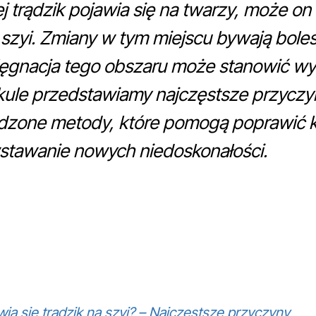
j trądzik pojawia się na twarzy, może 
 szyi. Zmiany w tym miejscu bywają boles
lęgnacja tego obszaru może stanowić w
ule przedstawiamy najczęstsze przyczyn
wdzone metody, które pomogą poprawić k
stawanie nowych niedoskonałości.
ia się trądzik na szyi? – Najczęstsze przyczyny