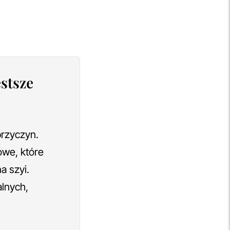
ęstsze
przyczyn.
owe, które
a szyi.
alnych,