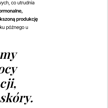
ych, co utrudnia
ormonalne,
ększoną produkcję
iku późnego u
emy
ocy
ji,
skóry.