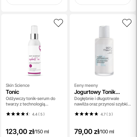
Skin Science
Eeny meeny
Tonic
Jogurtowy Tonik
Odżywczy tonik-serum do
Dogłębnie i długotrwale
Nawilżający New
twarzy z technologią
nawilża oraz przynosi szybkie
Kurkumin-Somów i Q10-
ukojnie 100 ml
4.4 ( 5
)
4.7 ( 3
)
Somów 150 ml
123,00 zł
79,00 zł
/
150 ml
/
100 ml