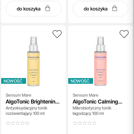
do koszyka
do koszyka
NOWOŚĆ
NOWOŚĆ
Sensum Mare
Sensum Mare
AlgoTonic Brightening
AlgoTonic Calming
Antyoksydacyjny tonik
Mikrobiotyczny tonik
Antioxidant Face Tonic
Microbiotic Face Tonic
rozświetlający 100 ml
łagodzący 100 ml