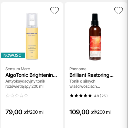
NOWOŚĆ
Sensum Mare
Phenome
AlgoTonic Brightening
Brilliant Restoring
Antyoksydacyjny tonik
Tonik o silnych
Antioxidant Face Tonic
Toner
rozświetlający 200 ml
właściwościach
rozjaśniających 200 ml
4.8 ( 25
)
79,00 zł
109,00 zł
/
200 ml
/
200 ml