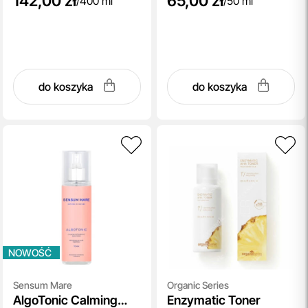
142,00 zł
65,00 zł
/
400 ml
/
50 ml
do koszyka
do koszyka
NOWOŚĆ
Sensum Mare
Organic Series
AlgoTonic Calming
Enzymatic Toner