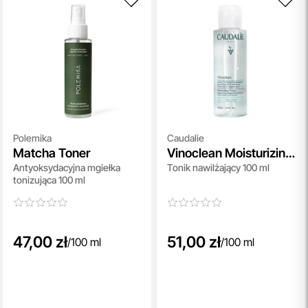
Polemika
Caudalie
Matcha Toner
Vinoclean Moisturizing
Antyoksydacyjna mgiełka
Tonik nawilżający 100 ml
Toner
tonizująca 100 ml
47,00 zł
51,00 zł
/
100 ml
/
100 ml