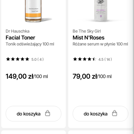
Dr Hauschka
Be The Sky Girl
Facial Toner
Mist N'Roses
Tonik odświeżający 100 ml
Różane serum w płynie 100 ml
5.0 ( 4
)
4.5 ( 14
)
149,00 zł
79,00 zł
/
100 ml
/
100 ml
do koszyka
do koszyka