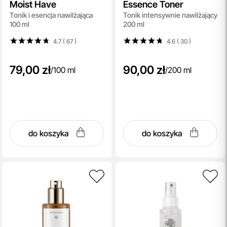
Moist Have
Essence Toner
Tonik i esencja nawilżająca
Tonik intensywnie nawilżający
100 ml
200 ml
4.7 ( 67
)
4.6 ( 30
)
79,00 zł
90,00 zł
/
100 ml
/
200 ml
do koszyka
do koszyka