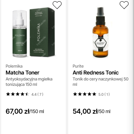
Polemika
Purite
Matcha Toner
Anti Redness Tonic
Antyoksydacyjna mgiełka
Tonik do cery naczynkowej 50
tonizująca 150 ml
ml
4.4 ( 7
)
5.0 ( 1
)
67,00 zł
54,00 zł
/
150 ml
/
50 ml