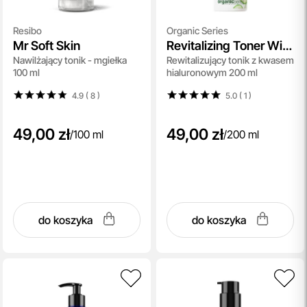
Resibo
Organic Series
Mr Soft Skin
Revitalizing Toner With
Nawilżający tonik - mgiełka
Rewitalizujący tonik z kwasem
Hyaluronic Acid
100 ml
hialuronowym 200 ml
4.9 ( 8
)
5.0 ( 1
)
49,00 zł
49,00 zł
/
100 ml
/
200 ml
do koszyka
do koszyka