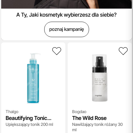
A Ty, Jaki kosmetyk wybierzesz dla siebie?
poznaj kampanię
Thalgo
Bogdao
Beautifying Tonic
The Wild Rose
Upiększający tonik 200 ml
Nawilżający tonik różany 30
Lotion
ml