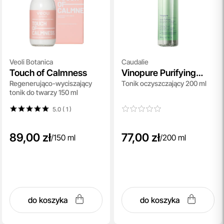
Veoli Botanica
Caudalie
Touch of Calmness
Vinopure Purifying
Regenerująco-wyciszający
Tonik oczyszczający 200 ml
Toner
tonik do twarzy 150 ml
5.0 ( 1
)
89,00 zł
77,00 zł
/
150 ml
/
200 ml
do koszyka
do koszyka