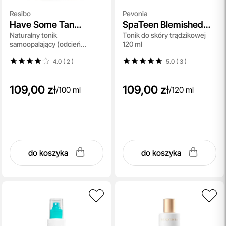
Resibo
Pevonia
Have Some Tan
SpaTeen Blemished
Naturalny tonik
Tonik do skóry trądzikowej
Medium to Dark
Skin Toner
samoopalający (odcień
120 ml
średni/ciemny) 100 ml
4.0 ( 2
)
5.0 ( 3
)
109,00 zł
109,00 zł
/
100 ml
/
120 ml
do koszyka
do koszyka