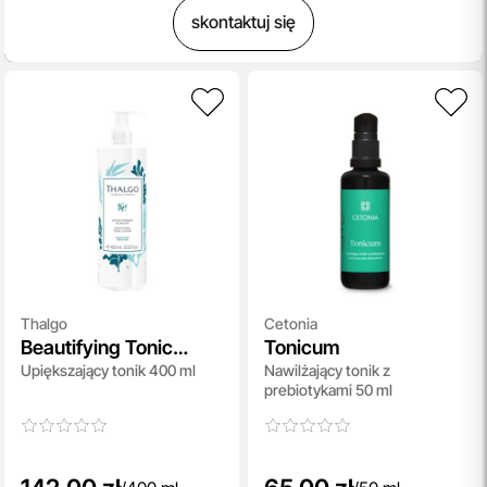
skontaktuj się
Thalgo
Cetonia
Beautifying Tonic
Tonicum
Upiększający tonik 400 ml
Nawilżający tonik z
Lotion
prebiotykami 50 ml