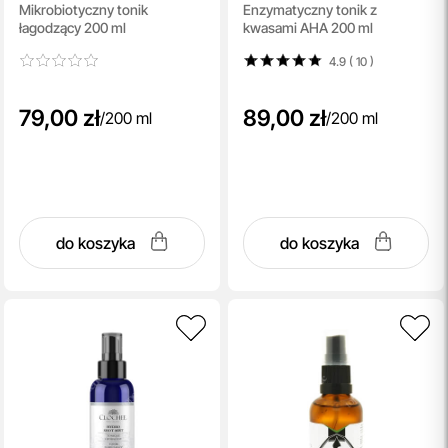
Mikrobiotyczny tonik
Enzymatyczny tonik z
Microbiotic Face Tonic
łagodzący 200 ml
kwasami AHA 200 ml
4.9 ( 10
)
79,00 zł
89,00 zł
/
200 ml
/
200 ml
do koszyka
do koszyka