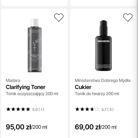
Madara
Ministerstwo Dobrego Mydła
Clarifying Toner
Cukier
Tonik oczyszczający 200 ml
Tonik do twarzy 200 ml
5.0 ( 1
)
3.7 ( 3
)
95,00 zł
69,00 zł
/
200 ml
/
200 ml