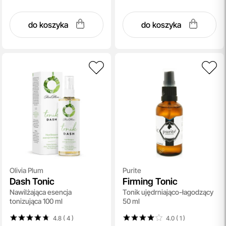
do koszyka
do koszyka
Olivia Plum
Purite
Dash Tonic
Firming Tonic
Nawilżająca esencja
Tonik ujędrniająco-łagodzący
tonizująca 100 ml
50 ml
4.8 ( 4
)
4.0 ( 1
)