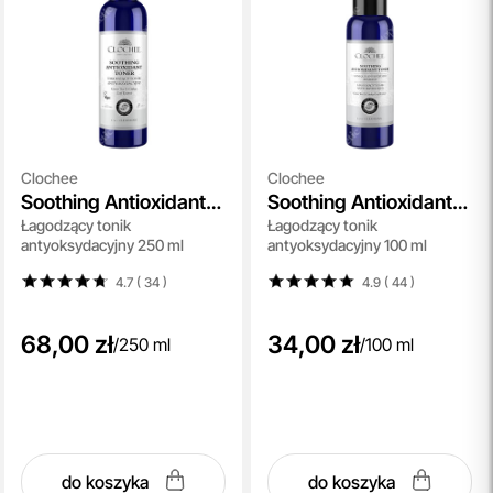
Clochee
Clochee
Soothing Antioxidant
Soothing Antioxidant
Łagodzący tonik
Łagodzący tonik
Toner
Toner
antyoksydacyjny 250 ml
antyoksydacyjny 100 ml
4.7 ( 34
)
4.9 ( 44
)
68,00 zł
34,00 zł
/
250 ml
/
100 ml
do koszyka
do koszyka