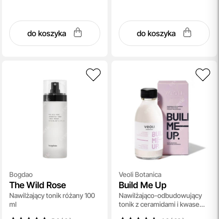
do koszyka
do koszyka
Bogdao
Veoli Botanica
The Wild Rose
Build Me Up
Nawilżający tonik różany 100
Nawilżająco-odbudowujący
ml
tonik z ceramidami i kwasem
hialuronowym 150 ml