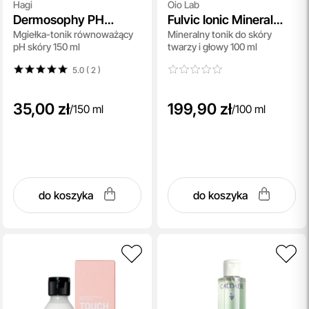
Hagi
Oio Lab
Dermosophy PH
Fulvic Ionic Mineral
Mgiełka-tonik równoważący
Mineralny tonik do skóry
Balancing Toner Mist
Face and Scalp Toner
pH skóry 150 ml
twarzy i głowy 100 ml
5.0 ( 2
)
35,00 zł
199,90 zł
/
150 ml
/
100 ml
do koszyka
do koszyka