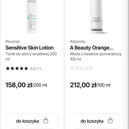
Pevonia
Alqvimia
Sensitive Skin Lotion
A Beauty Orange
Tonik do skóry wrażliwej 200
Woda z kwiatów pomarańczy
Blossom Water Facial
ml
100 ml
Tonic
5.0 ( 1
)
158,00 zł
212,00 zł
/
200 ml
/
100 ml
do koszyka
do koszyka