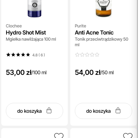
Clochee
Purite
Hydro Shot Mist
Anti Acne Tonic
Mgiełka nawilżająca 100 ml
Tonik przeciwtrądzikowy 50
ml
4.8 ( 6
)
53,00 zł
54,00 zł
/
100 ml
/
50 ml
do koszyka
do koszyka