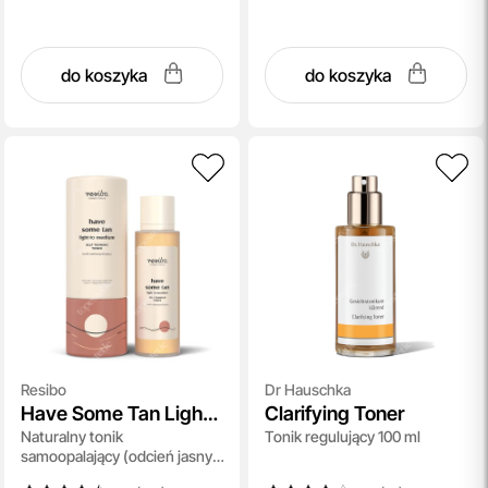
do koszyka
do koszyka
Resibo
Dr Hauschka
Have Some Tan Light
Clarifying Toner
Naturalny tonik
Tonik regulujący 100 ml
to Medium
samoopalający (odcień jasny/
średni) 100 ml