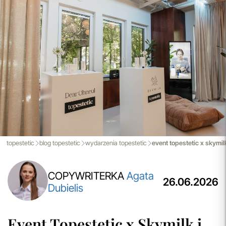
efektywnej realizacji zamówień w naszym sklepie. Dzięki
nowoczesnemu magazynowi oraz zaawansowanym
technologicznie systemom IT, zamówienia są zazwyczaj
wysyłane i dostarczane w ciągu zaledwie
24 godzin
od
momentu złożenia.
przeczytaj więcej
Porady Kosmetologów
Nowa jakość pielęgnacji z Topestetic! Skorzystaj z
indywidualnej konsultacji
kosmetologicznej, która
pomoże Ci dobrać idealne produkty do potrzeb Twojej
skóry. Zaufaj naszym specjalistom i zadbaj o swoją cerę jak
nigdy dotąd!
topestetic
blog topestetic
wydarzenia topestetic
event topestetic x skymil
przeczytaj więcej
COPYWRITERKA
Agata
26.06.2026
Dubielis
Event Topestetic x Skymilk i