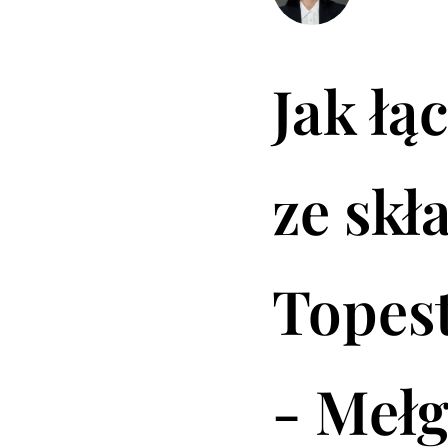
Jak łą
ze skł
Topest
- Meł