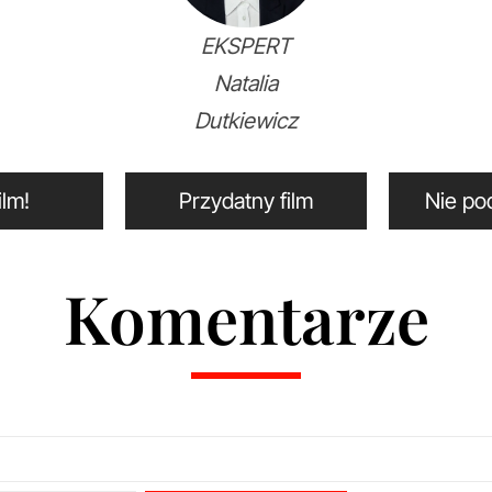
EKSPERT
Natalia
Dutkiewicz
jny film!
Przydatny film
Nie po
Komentarze