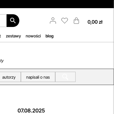
0,00 zł
Aktualizacja Regulaminów
Zmiany obowiązują od 27.04.2026.
acji
Korzystanie ze Sklepu Internetowego
t
zestawy
nowości
blog
ięki
lub Konta po tym terminie oznacza
az
akceptację wprowadzonych zmian.
ie
przeczytaj więcej
ty
ne w
autorzy
napisali o nas
07.08.2025