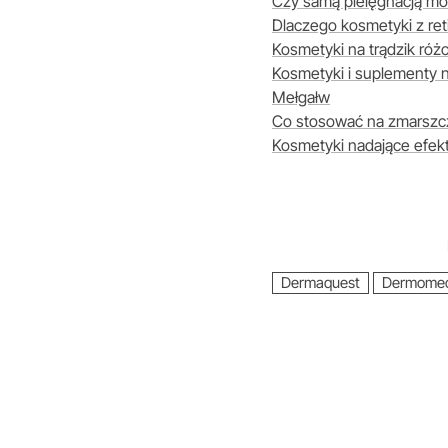
Czy samą pielęgnacją moż
Dlaczego kosmetyki z reti
Kosmetyki na trądzik róż
Kosmetyki i suplementy n
Mełgałw
Co stosować na zmarszczk
Kosmetyki nadające efek
Dermaquest
Dermomed