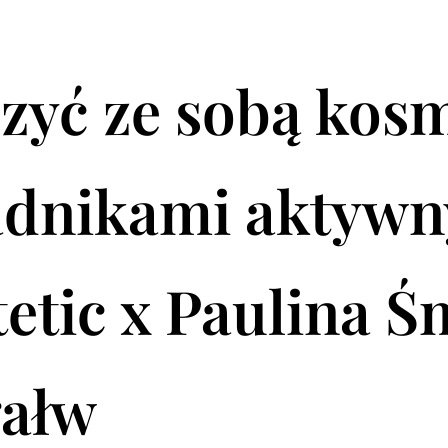
czyć ze sobą kos
adnikami aktywn
etic x Paulina Ś
gałw