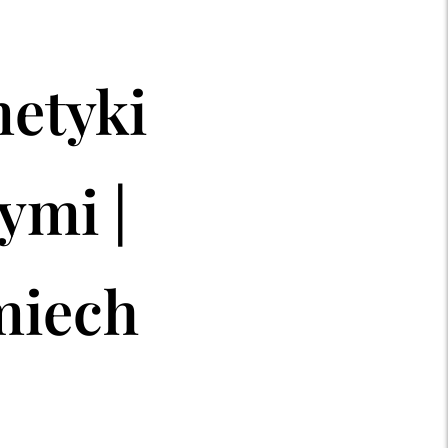
metyki
ymi |
miech