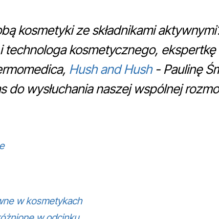
obą kosmetyki ze składnikami aktywnymi
 i technologa kosmetycznego, ekspertkę
ermomedica,
Hush and Hush
- Paulinę Ś
 do wysłuchania naszej wspólnej rozm
e
ywne w kosmetykach
óżnione w odcinku