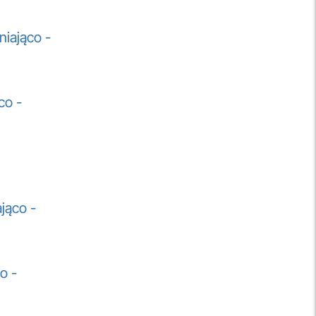
niająco -
co -
jąco -
o -