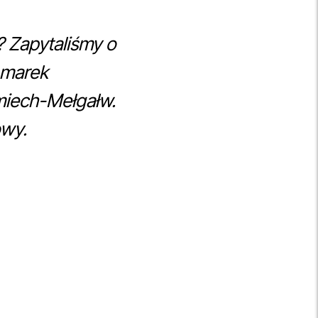
? Zapytaliśmy o
 marek
miech-Mełgałw.
owy.