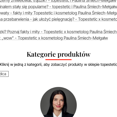
emy zniwelować trądzik? - topestetic i Paulina Śmiech-Mełgałw
nalem stały się popularne? - topestetic i Paulina Śmiech-Mełgał
owaty - fakty i mity Topestetic i kosmetolog Paulina Śmiech-Mełg
a przebarwienia - jak ułożyć pielęgnację? - Topestetic x kosmet
i? Poznaj fakty i mity - Topestetic x kosmetolog Paulina Śmiec
t „wow" - Topestetic x kosmetolog Paulina Śmiech-Mełgałw
Kategorie produktów
Kliknij w jedną z kategorii, aby zobaczyć produkty w sklepie topesteti
ica