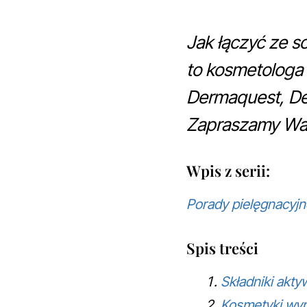
Jak łączyć ze s
to kosmetologa
Dermaquest, D
Zapraszamy Was
Wpis z serii:
Porady pielęgnacyjn
Spis treści
Składniki akt
Kosmetyki wyr