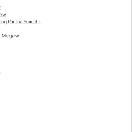
w
ałw
olog Paulina Śmiech-
h-Mełgałw
c