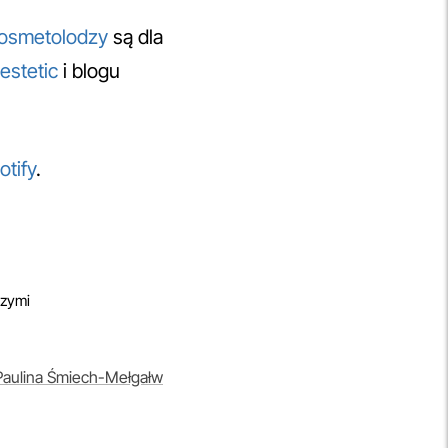
osmetolodzy
są dla
estetic
i blogu
otify
.
szymi
 Paulina Śmiech-Mełgałw