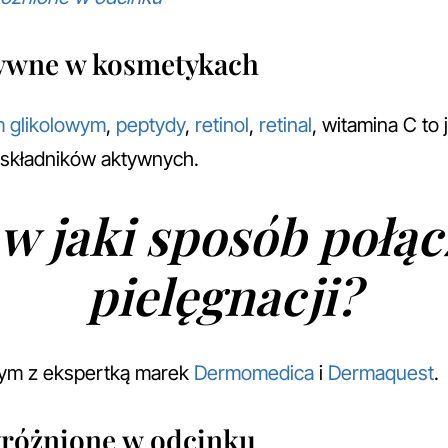
tywne w kosmetykach
 glikolowym
,
peptydy
,
retinol
,
retinal
, witamina C to 
 składników aktywnych.
w jaki sposób połąc
pielęgnacji?
tym z ekspertką marek
Dermomedica
i
Dermaquest
.
różnione w odcinku