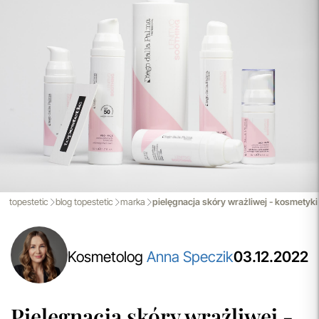
przeczytaj więcej
Porady Kosmetologów
Nowa jakość pielęgnacji z Topestetic! Skorzystaj z
indywidualnej konsultacji
kosmetologicznej, która
pomoże Ci dobrać idealne produkty do potrzeb Twojej
skóry. Zaufaj naszym specjalistom i zadbaj o swoją cerę jak
nigdy dotąd!
przeczytaj więcej
Aktualizacja Regulaminów
Zmiany obowiązują od 27.04.2026.
Korzystanie ze Sklepu Internetowego lub Konta po tym
terminie oznacza akceptację wprowadzonych zmian.
topestetic
blog topestetic
marka
pielęgnacja skóry wrażliwej - kosmetyki z
przeczytaj więcej
Kosmetolog
Anna Speczik
03.12.2022
Pielęgnacja skóry wrażliwej -