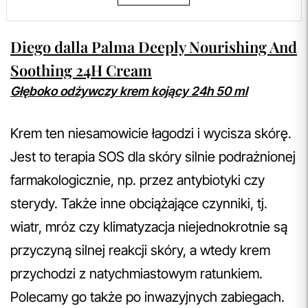
Diego dalla Palma Deeply Nourishing And
Soothing 24H Cream
Głęboko odżywczy krem kojący 24h 50 ml
Krem ten niesamowicie łagodzi i wycisza skórę.
Jest to terapia SOS dla skóry silnie podrażnionej
farmakologicznie, np. przez antybiotyki czy
sterydy. Także inne obciążające czynniki, tj.
wiatr, mróz czy klimatyzacja niejednokrotnie są
przyczyną silnej reakcji skóry, a wtedy krem
przychodzi z natychmiastowym ratunkiem.
Polecamy go także po inwazyjnych zabiegach.