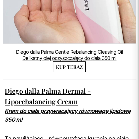
Diego dalla Palma Gentle Rebalancing Cleasing Oil
Delikatny olej oczyszczający do ciała 350 ml
KUP TERAZ
Diego dalla Palma Dermal -
Liporebalancing Cream
Krem do ciała przywracający równowagę lipidową
350 ml
Ta nawilżająco - równoważącą kuracja na ciało