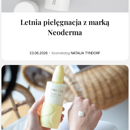
0
1K
Letnia pielęgnacja z marką
Neoderma
23.06.2026
Kosmetolog
NATALIA TYNDORF
0
2K