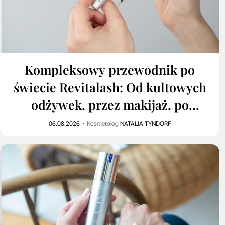
0
94
Kompleksowy przewodnik po
świecie Revitalash: Od kultowych
odżywek, przez makijaż, po
pielęgnację włosów.
06.08.2026
Kosmetolog
NATALIA TYNDORF