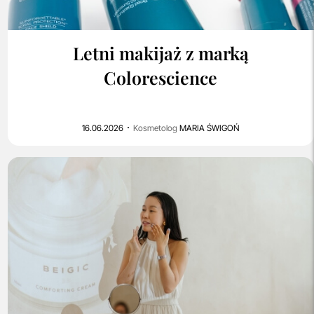
0
666
Letni makijaż z marką
Colorescience
16.06.2026
Kosmetolog
MARIA ŚWIGOŃ
0
352