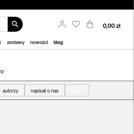
0,00 zł
Spersonalizowane Próbki
Do wielu zamówień dołączamy
acji
starannie dobrane próbki
t
zestawy
nowości
blog
ięki
kosmetyków, dopasowane do
az
indywidualnych potrzeb
ie
pielęgnacyjnych. To nasz sposób, by
umożliwić Ci odkrywanie nowych
ty
ne w
produktów i doświadczanie
pielęgnacji w najlepszym wydaniu —
autorzy
napisali o nas
świadomie, z troską o Ciebie i Twoją
skórę.
przeczytaj więcej