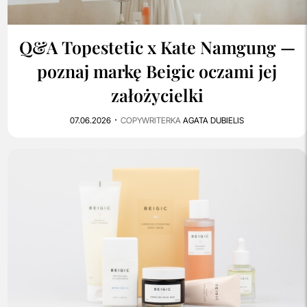
Q&A Topestetic x Kate Namgung —
poznaj markę Beigic oczami jej
założycielki
07.06.2026
COPYWRITERKA
AGATA DUBIELIS
0
1K