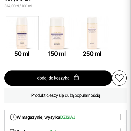
314,00 zł / 100 ml
50 ml
150 ml
250 ml
dodaj do koszyka
Aktualnie 2 osoby oglądają ten produkt
Produkt cieszy się dużą popularnością
Aktualnie 2 osoby oglądają ten produkt
W magazynie, wysyłka
DZISIAJ
Produkt zamówiony
do godziny 14:00
wyślemy