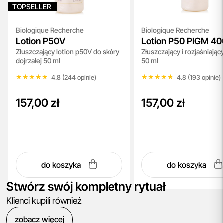
TOPSELLER
Biologique Recherche
Biologique Recherche
Lotion P50V
Lotion P50 PIGM 40
Złuszczający lotion p50V do skóry
Złuszczający i rozjaśniający
dojrzałej 50 ml
50 ml
★★★★★
★★★★★
★★★★★
★★★★★
4.8 (244 opinie)
4.8 (193 opinie)
157,00 zł
157,00 zł
do koszyka
do koszyka
Stwórz swój kompletny rytuał
Klienci kupili również
zobacz więcej