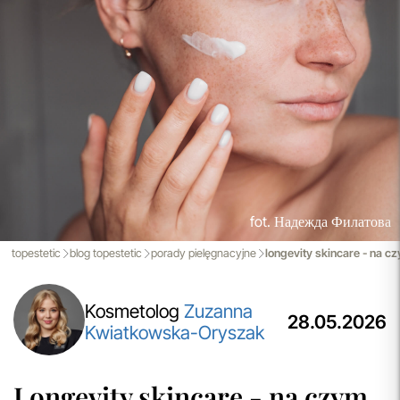
efektywnej realizacji zamówień w naszym sklepie. Dzięki
nowoczesnemu magazynowi oraz zaawansowanym
technologicznie systemom IT, zamówienia są zazwyczaj
wysyłane i dostarczane w ciągu zaledwie
24 godzin
od
momentu złożenia.
przeczytaj więcej
Porady Kosmetologów
Nowa jakość pielęgnacji z Topestetic! Skorzystaj z
indywidualnej konsultacji
kosmetologicznej, która
pomoże Ci dobrać idealne produkty do potrzeb Twojej
skóry. Zaufaj naszym specjalistom i zadbaj o swoją cerę jak
fot. Надежда Филатова
nigdy dotąd!
topestetic
blog topestetic
porady pielęgnacyjne
longevity skincare - na c
przeczytaj więcej
Kosmetolog
Zuzanna
28.05.2026
Kwiatkowska-Oryszak
Longevity skincare - na czym