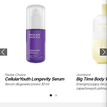
Paulas Choice
Joonbyrd
CellularYouth Longevity Serum
Big Time Body
Serum długowieczności 30 ml
Energetyzujący żel p
zapachowych piżma, 
kakao i fasoli tonka 