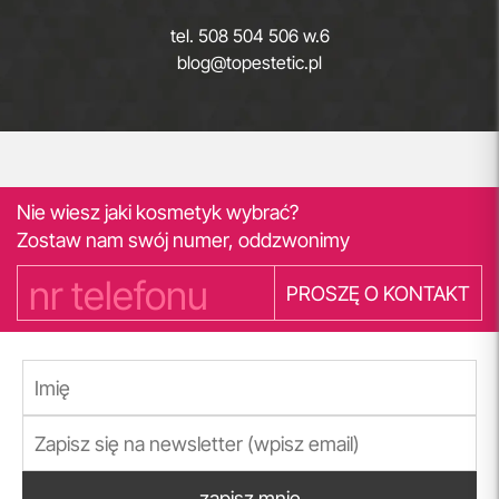
tel.
508 504 506 w.6
blog@topestetic.pl
Nie wiesz jaki kosmetyk wybrać?
Zostaw nam swój numer, oddzwonimy
PROSZĘ O KONTAKT
zapisz mnie