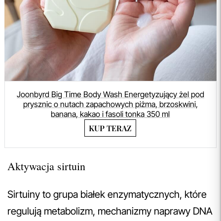
Joonbyrd Big Time Body Wash Energetyzujący żel pod
prysznic o nutach zapachowych piżma, brzoskwini,
banana, kakao i fasoli tonka 350 ml
KUP TERAZ
Aktywacja sirtuin
Sirtuiny to grupa białek enzymatycznych, które
regulują metabolizm, mechanizmy naprawy DNA