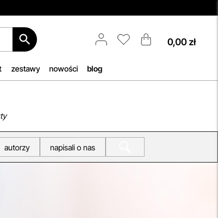
0,00 zł
Darmowa Dostawa i Zwrot
Naszym celem jest zapewnienie
błyskawicznej i efektywnej realizacji
t
zestawy
nowości
blog
zamówień w naszym sklepie. Dzięki
nowoczesnemu magazynowi oraz
b, by
zaawansowanym technologicznie
h
systemom IT, zamówienia są
ty
zazwyczaj wysyłane i dostarczane w
iu —
ciągu zaledwie
24 godzin
od
autorzy
napisali o nas
woją
momentu złożenia.
przeczytaj więcej