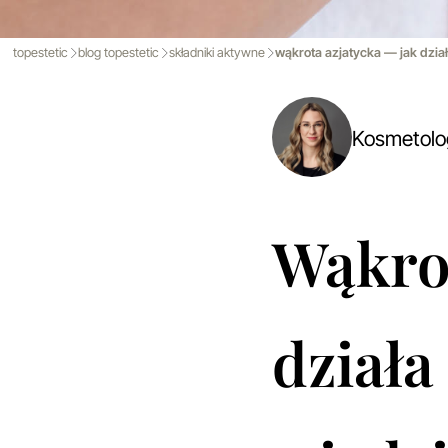
topestetic
blog topestetic
składniki aktywne
wąkrota azjatycka — jak działa
Kosmetol
Wąkrot
działa