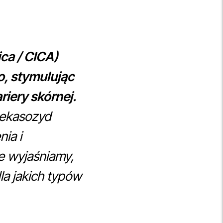
ca / CICA)
o, stymulując
iery skórnej.
dekasozyd
ia i
e wyjaśniamy,
la jakich typów