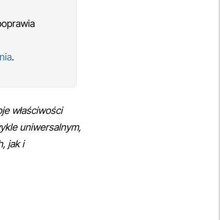
poprawia
nia
.
je właściwości
wykle uniwersalnym,
 jak i