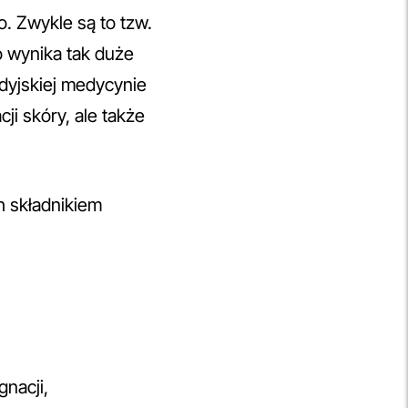
. Zwykle są to tzw.
o wynika tak duże
ndyjskiej medycynie
ji skóry, ale także
h składnikiem
gnacji,