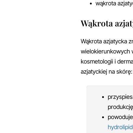
wąkrota azjaty
Wąkrota azjat
Wąkrota azjatycka zn
wielokierunkowych w
kosmetologii i derma
azjatyckiej na skórę:
przyspies
produkcję
powoduje
hydrolipi