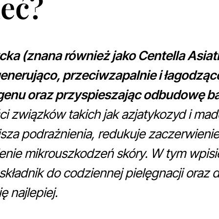
ieć?
cka (znana również jako Centella Asiati
egenerująco, przeciwzapalnie i łagodząc
genu oraz przyspieszając odbudowę bar
ci związków takich jak azjatykozyd i ma
sza podrażnienia, redukuje zaczerwienien
enie mikrouszkodzeń skóry. W tym wpisi
składnik do codziennej pielęgnacji oraz d
ę najlepiej.