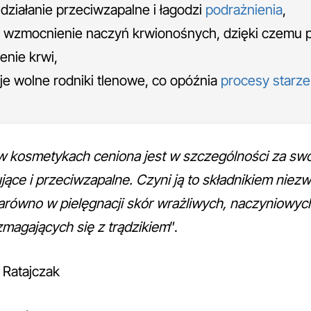
działanie przeciwzapalne i łagodzi
podrażnienia
,
 wzmocnienie naczyń krwionośnych, dzięki czemu 
enie krwi,
uje wolne rodniki tlenowe, co opóźnia
procesy starze
w kosmetykach ceniona jest w szczególności za swo
jące i przeciwzapalne. Czyni ją to składnikiem niez
arówno w pielęgnacji skór wrażliwych, naczyniowych,
magających się z trądzikiem
”.
 Ratajczak