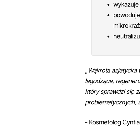
wykazuje 
powoduje
mikrokrąż
neutraliz
„
Wąkrota azjatycka 
łagodzące, regeneru
który sprawdzi się z
problematycznych, z
- Kosmetolog Cyntia