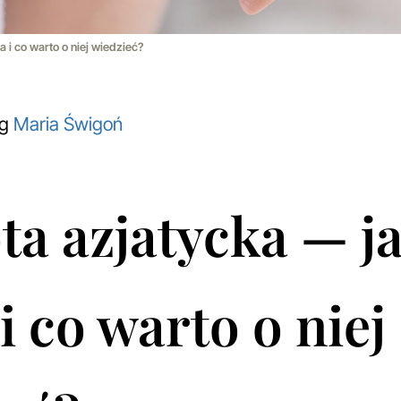
 i co warto o niej wiedzieć?
og
Maria Świgoń
a azjatycka — j
 i co warto o niej