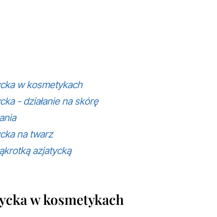
ycka w kosmetykach
cka - działanie na skórę
ania
ycka na twarz
ąkrotką azjatycką
tycka w kosmetykach