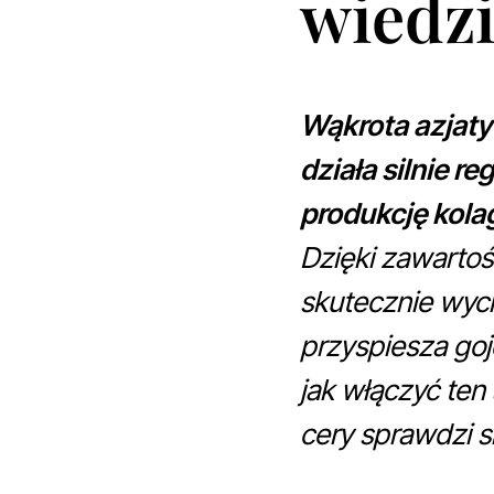
wiedz
Wąkrota azjaty
działa silnie r
produkcję kola
Dzięki zawartoś
skutecznie wyci
przyspiesza goj
jak włączyć ten 
cery sprawdzi si