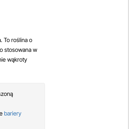
. To roślina o
oko stosowana w
nie wąkroty
szoną
ie
bariery