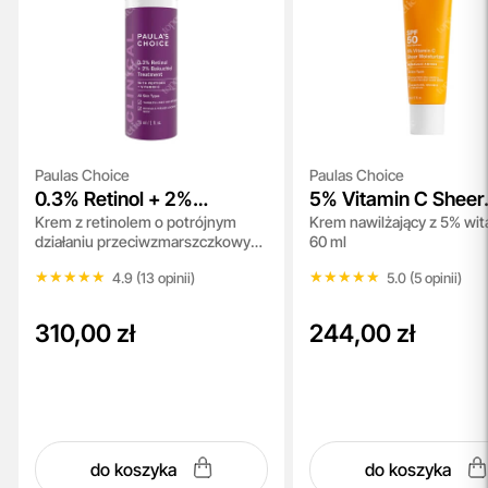
Paulas Choice
Paulas Choice
0.3% Retinol + 2%
5% Vitamin C Sheer
Krem z retinolem o potrójnym
Krem nawilżający z 5% wi
Bakuchiol Treatment
Moisturizer SPF 50
działaniu przeciwzmarszczkowym
60 ml
30 ml
★★★★★
★★★★★
★★★★★
★★★★★
4.9 (13 opinii)
5.0 (5 opinii)
310,00 zł
244,00 zł
do koszyka
do koszyka