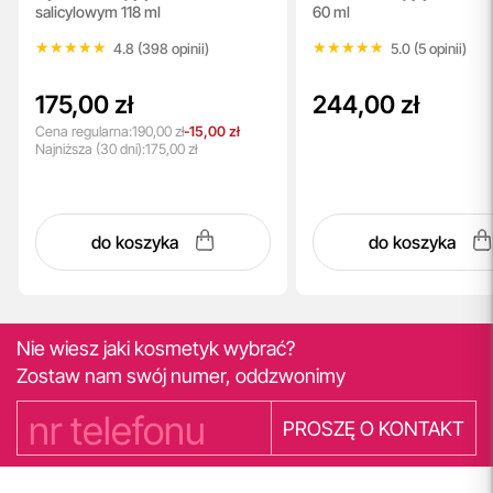
salicylowym 118 ml
60 ml
★★★★★
★★★★★
★★★★★
★★★★★
4.8 (398 opinii)
5.0 (5 opinii)
175,00 zł
244,00 zł
Cena regularna:
190,00 zł
-15,00 zł
Najniższa
(30 dni):
175,00 zł
do koszyka
do koszyka
Nie wiesz jaki kosmetyk wybrać?
Zostaw nam swój numer, oddzwonimy
PROSZĘ O KONTAKT