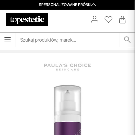
SPERSONALIZOWANE PRÓBKI
Porady Kosmetologów
Nowa jakość pielęgnacji z Topestetic! Skorzystaj z
indywidualnej konsultacji
kosmetologicznej, która
pomoże Ci dobrać idealne produkty do potrzeb Twojej
skóry. Zaufaj naszym specjalistom i zadbaj o swoją cerę jak
nigdy dotąd!
przeczytaj więcej
Aktualizacja Regulaminów
Zmiany obowiązują od 27.04.2026.
Korzystanie ze Sklepu Internetowego lub Konta po tym
terminie oznacza akceptację wprowadzonych zmian.
przeczytaj więcej
Darmowa Dostawa i Zwrot
Naszym celem jest zapewnienie błyskawicznej i
efektywnej realizacji zamówień w naszym sklepie. Dzięki