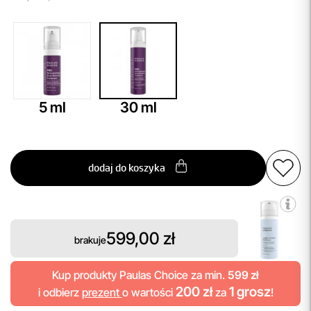
5 ml
30 ml
dodaj do koszyka
599,00 zł
brakuje
Kup produkty Paulas Choice za min.
599 zł
200 zł
1 grosz
i odbierz
prezent
o wartości
za
!