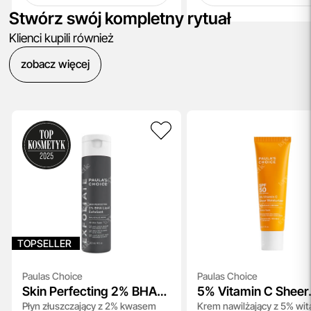
Stwórz swój kompletny rytuał
Klienci kupili również
zobacz więcej
TOPSELLER
Paulas Choice
Paulas Choice
Skin Perfecting 2% BHA
5% Vitamin C Sheer
Płyn złuszczający z 2% kwasem
Krem nawilżający z 5% wi
Liquid
Moisturizer SPF 50