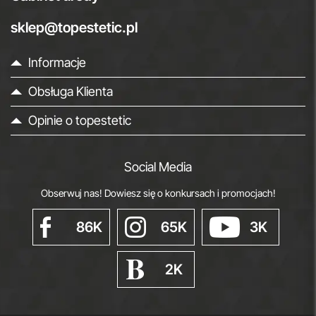
sklep@topestetic.pl
Informacje
Obsługa Klienta
Opinie o topestetic
Social Media
Obserwuj nas! Dowiesz się o konkursach i promocjach!
86K
65K
3K
2K