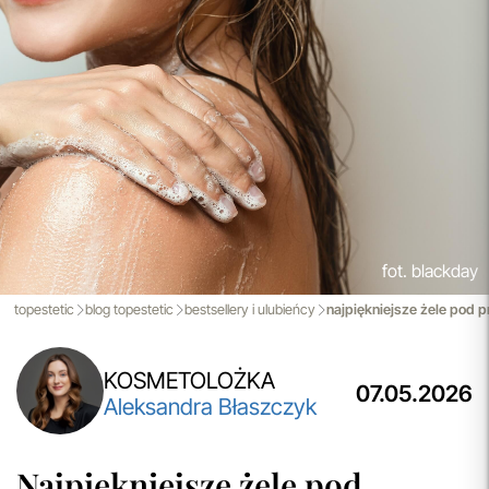
Aktualizacja Regulaminów
Zmiany obowiązują od 27.04.2026.
Korzystanie ze Sklepu Internetowego lub Konta po tym
terminie oznacza akceptację wprowadzonych zmian.
przeczytaj więcej
Spersonalizowane Próbki
Do wielu zamówień dołączamy starannie dobrane próbki
kosmetyków, dopasowane do indywidualnych potrzeb
pielęgnacyjnych. To nasz sposób, by umożliwić Ci
odkrywanie nowych produktów i doświadczanie
pielęgnacji w najlepszym wydaniu — świadomie, z troską o
fot. blackday
Ciebie i Twoją skórę.
topestetic
blog topestetic
bestsellery i ulubieńcy
najpiękniejsze żele pod p
przeczytaj więcej
KOSMETOLOŻKA
07.05.2026
Aleksandra Błaszczyk
Najpiękniejsze żele pod