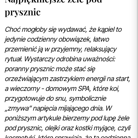
prysznic
Choć mogłoby się wydawać, że kąpiel to
jedynie codzienny obowiązek, łatwo
przemienić ją w przyjemny, relaksujący
rytuał. Wystarczy odrobina uważności:
poranny prysznic może stać się
orzeźwiającym zastrzykiem energii na start,
a wieczorny - domowym SPA, które koi,
przygotowuje do snu, symbolicznie
„zmywa” napięcia mijającego dnia. W
poniższym artykule bierzemy pod lupę żele
pod prysznic, olejki oraz kostki myjące, czyli
kosmetyki, które sprawiają, że ta codzienna