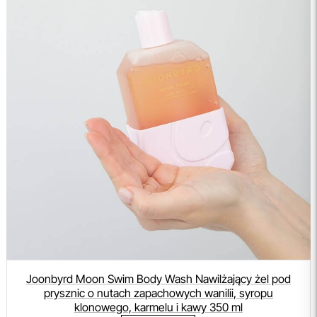
Joonbyrd Moon Swim Body Wash Nawilżający żel pod
prysznic o nutach zapachowych wanilii, syropu
klonowego, karmelu i kawy 350 ml