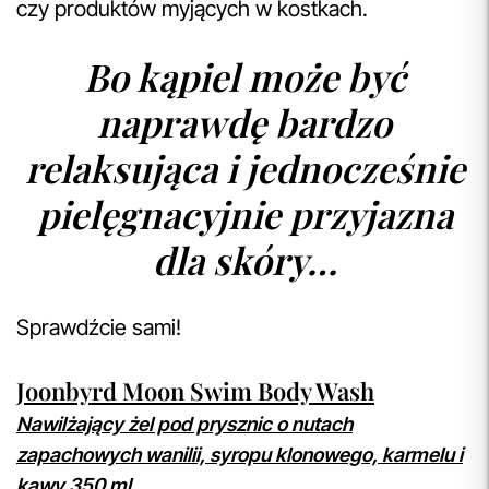
czy produktów myjących w kostkach.
Bo kąpiel może być
naprawdę bardzo
relaksująca i jednocześnie
pielęgnacyjnie przyjazna
dla skóry…
Sprawdźcie sami!
Joonbyrd Moon Swim Body Wash
Nawilżający żel pod prysznic o nutach
zapachowych wanilii, syropu klonowego, karmelu i
kawy 350 ml