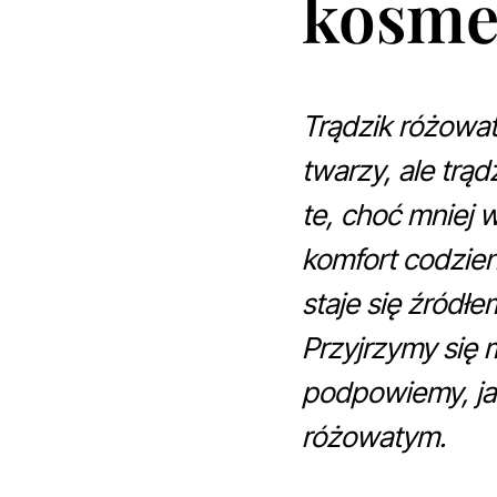
kosme
Trądzik różowat
twarzy, ale trąd
te, choć mniej 
komfort codzien
staje się źródł
Przyjrzymy się
podpowiemy, jak
różowatym.