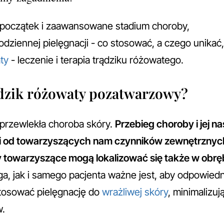
 początek i zaawansowane stadium choroby,
dziennej pielęgnacji - co stosować, a czego unikać,
ty
- leczenie i terapia trądziku różowatego.
ądzik różowaty pozatwarzowy?
 przewlekła choroba skóry.
Przebieg choroby i jej na
 od towarzyszących nam czynników zewnętrznych, j
 towarzyszące mogą lokalizować się także w obręb
a, jak i samego pacjenta ważne jest, aby odpowied
stosować pielęgnację do
wrażliwej skóry
, minimalizuj
w.