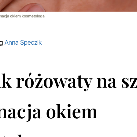
ęgnacja okiem kosmetologa
og
Anna Speczik
k różowaty na sz
nacja okiem