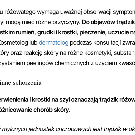
ku różowatego wymaga uważnej obserwacji sympto
zyi mogą mieć różne przyczyny.
Do objawów trądzi
tkim rumień, grudki i krostki, pieczenie, uczucie n
Kosmetolog lub
dermatolog
podczas konsultacji zwr
óry oraz reakcję skóry na różne kosmetyki, substanc
orzystaniem peelingów chemicznych z użyciem kwa
inne schorzenia
rwienienia i krostki na szyi oznaczają trądzik różo
óżnicowanie chorób skóry
.
j mylonych jednostek chorobowych jest trądzik w ok