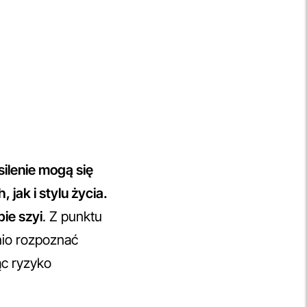
silenie mogą się
ak i stylu życia.
ie szyi
. Z punktu
nio rozpoznać
ąc ryzyko