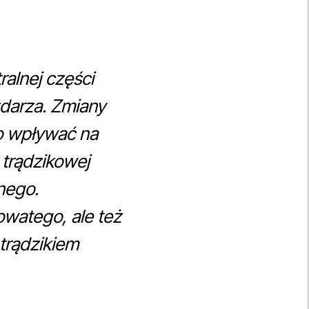
alnej części
 zdarza. Zmiany
co wpływać na
 trądzikowej
nego.
watego, ale też
trądzikiem