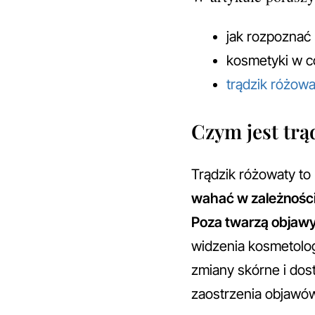
jak rozpoznać
kosmetyki w co
trądzik różowa
Czym jest tr
Trądzik różowaty to
wahać w zależności
Poza twarzą objawy
widzenia kosmetolog
zmiany skórne i do
zaostrzenia objawó