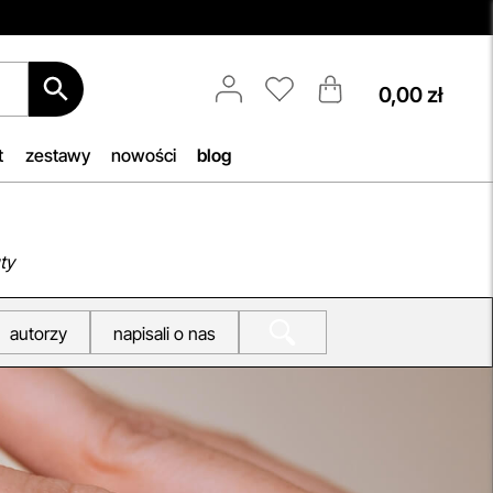
0,00 zł
Darmowa Dostawa i Zwrot
Naszym celem jest zapewnienie
błyskawicznej i efektywnej realizacji
t
zestawy
nowości
blog
zamówień w naszym sklepie. Dzięki
nowoczesnemu magazynowi oraz
b, by
zaawansowanym technologicznie
h
systemom IT, zamówienia są
ty
zazwyczaj wysyłane i dostarczane w
iu —
ciągu zaledwie
24 godzin
od
autorzy
napisali o nas
woją
momentu złożenia.
przeczytaj więcej