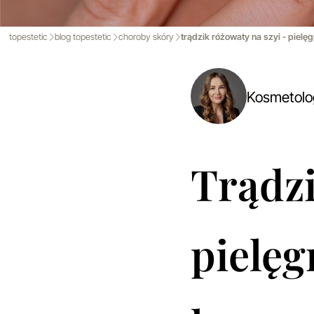
topestetic
blog topestetic
choroby skóry
trądzik różowaty na szyi - piel
Kosmetol
Trądzi
pielęg