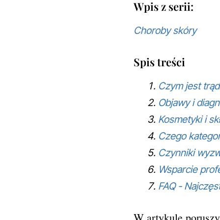
Wpis z serii:
Choroby skóry
Spis treści
Czym jest trą
Objawy i diagn
Kosmetyki i sk
Czego kategor
Czynniki wyzwa
Wsparcie prof
FAQ - Najczęst
W artykule poruszy