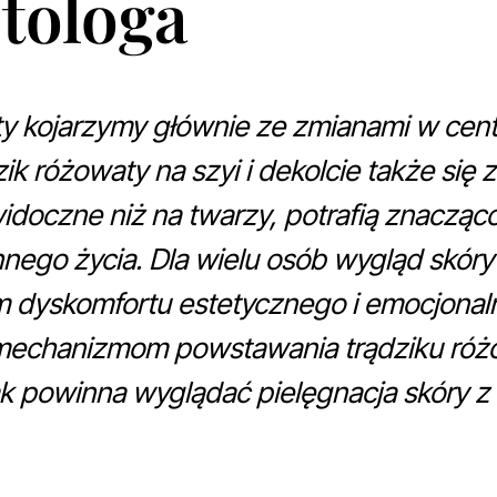
tologa
y kojarzymy głównie ze zmianami w centr
zik różowaty na szyi i dekolcie także się
widoczne niż na twarzy, potrafią znaczą
nego życia. Dla wielu osób wygląd skóry
em dyskomfortu estetycznego i emocjonal
 mechanizmom powstawania trądziku różo
 powinna wyglądać pielęgnacja skóry z 