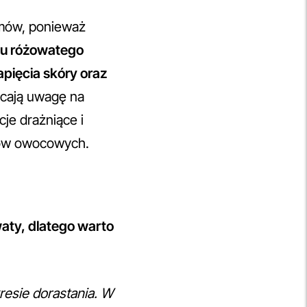
mów, ponieważ
ku różowatego
apięcia skóry oraz
acają uwagę na
je drażniące i
sów owocowych.
waty, dlatego warto
resie dorastania. W