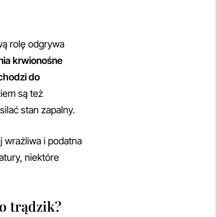
wą rolę odgrywa
nia krwionośne
chodzi do
kiem są też
silać stan zapalny.
 wrażliwa i podatna
atury, niektóre
o trądzik?