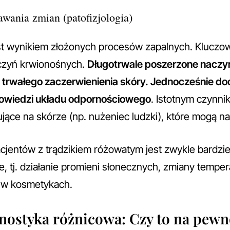
ania zmian (patofizjologia)
st wynikiem złożonych procesów zapalnych. Kluczo
czyń krwionośnych.
Długotrwale poszerzone naczy
trwałego zaczerwienienia skóry. Jednocześnie do
powiedzi układu odpornościowego
. Istotnym czynni
jące na skórze (np. nużeniec ludzki), które mogą na
jentów z trądzikiem różowatym jest zwykle bardziej
e, tj. działanie promieni słonecznych, zmiany temper
 w kosmetykach.
nostyka różnicowa: Czy to na pewn