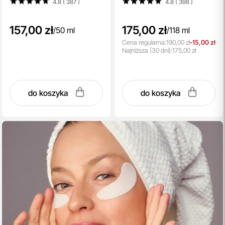
4.8 ( 387
)
4.8 ( 398
)
157,00 zł
175,00 zł
/
50 ml
/
118 ml
Cena regularna:
190,00 zł
-15,00 zł
Najniższa
(30 dni):
175,00 zł
do koszyka
do koszyka