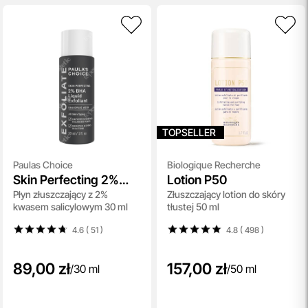
efektywnej realizacji zamówień w naszym sklepie. Dzięki
nowoczesnemu magazynowi oraz zaawansowanym
technologicznie systemom IT, zamówienia są zazwyczaj
wysyłane i dostarczane w ciągu zaledwie
24 godzin
od
momentu złożenia.
przeczytaj więcej
Porady Kosmetologów
Nowa jakość pielęgnacji z Topestetic! Skorzystaj z
TOPSELLER
indywidualnej konsultacji
kosmetologicznej, która
pomoże Ci dobrać idealne produkty do potrzeb Twojej
Paulas Choice
Biologique Recherche
skóry. Zaufaj naszym specjalistom i zadbaj o swoją cerę jak
Skin Perfecting 2%
Lotion P50
nigdy dotąd!
Płyn złuszczający z 2%
Złuszczający lotion do skóry
BHA Liquid
przeczytaj więcej
kwasem salicylowym 30 ml
tłustej 50 ml
4.6 ( 51
)
4.8 ( 498
)
89,00 zł
157,00 zł
/
30 ml
/
50 ml