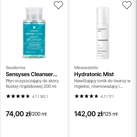
Sesderma
Mesoestetic
Sensyses Cleanser
Hydratonic Mist
Płyn oczyszczający do skóry
Nawilżający tonik do twarzy w
Sebum
tłustej i trądzikowej 200 ml
mgiełce, równoważący i
przeciwdziałający
4.7 ( 182
)
4.7 ( 17
)
zanieczyszczeniom dla
każdego rodzaju skóry 125 ml
74,00 zł
142,00 zł
/
200 ml
/
125 ml