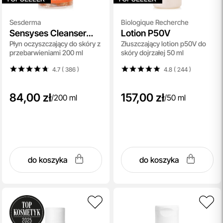
Sesderma
Biologique Recherche
Sensyses Cleanser
Lotion P50V
Płyn oczyszczający do skóry z
Złuszczający lotion p50V do
Lightening
przebarwieniami 200 ml
skóry dojrzałej 50 ml
4.7 ( 386
)
4.8 ( 244
)
84,00 zł
157,00 zł
/
200 ml
/
50 ml
do koszyka
do koszyka