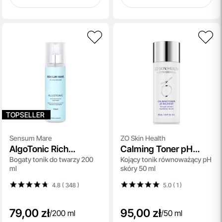
TOPSELLER
Sensum Mare
ZO Skin Health
AlgoTonic Rich
Calming Toner pH
Bogaty tonik do twarzy 200
Kojący tonik równoważący pH
Moisturizing Face
Balancer
ml
skóry 50 ml
Tonic
4.8 ( 348
)
5.0 ( 1
)
79,00 zł
95,00 zł
/
200 ml
/
50 ml