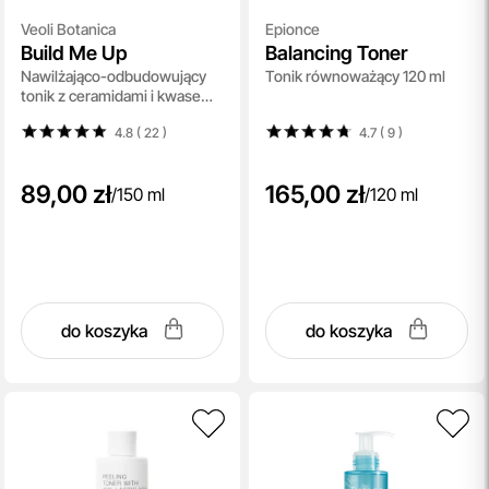
Veoli Botanica
Epionce
Build Me Up
Balancing Toner
Nawilżająco-odbudowujący
Tonik równoważący 120 ml
tonik z ceramidami i kwasem
hialuronowym 150 ml
4.8 ( 22
)
4.7 ( 9
)
89,00 zł
165,00 zł
/
150 ml
/
120 ml
do koszyka
do koszyka