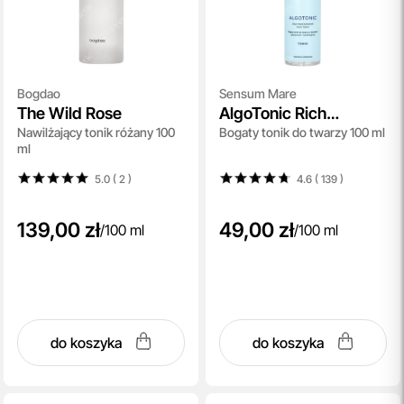
Bogdao
Sensum Mare
The Wild Rose
AlgoTonic Rich
Nawilżający tonik różany 100
Bogaty tonik do twarzy 100 ml
Moisturizing Face
ml
Tonic
5.0 ( 2
)
4.6 ( 139
)
139,00 zł
49,00 zł
/
100 ml
/
100 ml
do koszyka
do koszyka