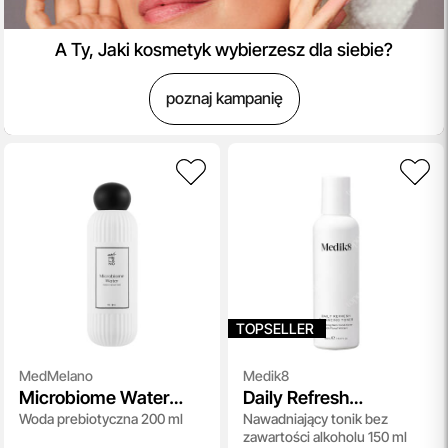
A Ty, Jaki kosmetyk wybierzesz dla siebie?
poznaj kampanię
TOPSELLER
MedMelano
Medik8
Microbiome Water
Daily Refresh
Woda prebiotyczna 200 ml
Nawadniający tonik bez
Prebiotic Repair Toner
Balancing Toner
zawartości alkoholu 150 ml