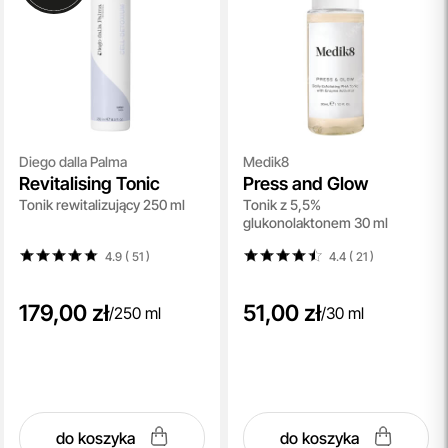
Diego dalla Palma
Medik8
Revitalising Tonic
Press and Glow
Tonik rewitalizujący 250 ml
Tonik z 5,5%
glukonolaktonem 30 ml
4.9 ( 51
)
4.4 ( 21
)
179,00 zł
51,00 zł
/
250 ml
/
30 ml
do koszyka
do koszyka