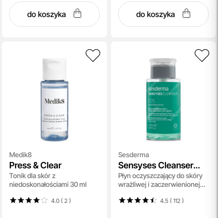
do koszyka
do koszyka
Medik8
Sesderma
Press & Clear
Sensyses Cleanser
Tonik dla skór z
Płyn oczyszczający do skóry
Ros
niedoskonałościami 30 ml
wrażliwej i zaczerwienionej
200 ml
4.0 ( 2
)
4.5 ( 112
)