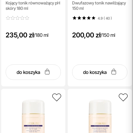
Kojący tonik równoważący pH
Dwufazowy tonik nawilżający
Balancer
skóry 180 ml
150 ml
4.9 ( 40
)
235,00 zł
200,00 zł
/
180 ml
/
150 ml
do koszyka
do koszyka