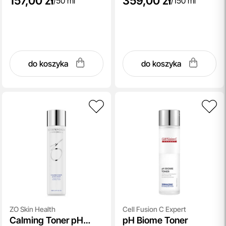
157,00 zł
359,00 zł
/
50 ml
/
150 ml
do koszyka
do koszyka
ZO Skin Health
Cell Fusion C Expert
Calming Toner pH
pH Biome Toner