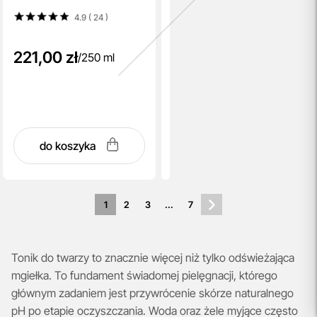
4.9 ( 24
)
221,00 zł
/
250 ml
do koszyka
1
2
3
...
7
Tonik do twarzy to znacznie więcej niż tylko odświeżająca
mgiełka. To fundament świadomej pielęgnacji, którego
głównym zadaniem jest przywrócenie skórze naturalnego
pH po etapie oczyszczania. Woda oraz żele myjące często