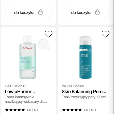
do koszyka
do koszyka
Cell Fusion C
Paulas Choice
Low pHarrier
Skin Balancing Pore
Toner intensywnie
Tonik zwężający pory 190 ml
Cleansing Toner
Reducing Toner
nawilżający wskazany dla
skóry suchej i wrażliwej 300
4.8 ( 12
)
4.8 ( 48
)
ml