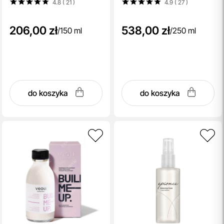
4.8 ( 21
)
4.9 ( 27
)
206,00 zł
538,00 zł
/
150 ml
/
250 ml
do koszyka
do koszyka