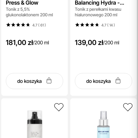
Press & Glow
Balancing Hydra -
Tonik z 5,5%
Tonik z perełkami kwasu
Toner
glukonolaktonem 200 ml
hialuronowego 200 ml
4.7 ( 61
)
4.7 ( 14
)
181,00 zł
139,00 zł
/
200 ml
/
200 ml
do koszyka
do koszyka