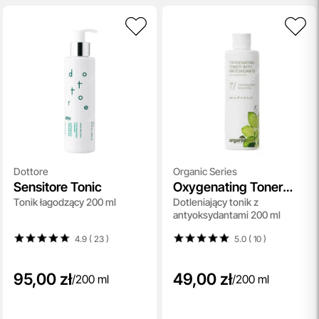
Dottore
Organic Series
Sensitore Tonic
Oxygenating Toner
Tonik łagodzący 200 ml
Dotleniający tonik z
With Antioxidants
antyoksydantami 200 ml
4.9 ( 23
)
5.0 ( 10
)
95,00 zł
49,00 zł
/
200 ml
/
200 ml