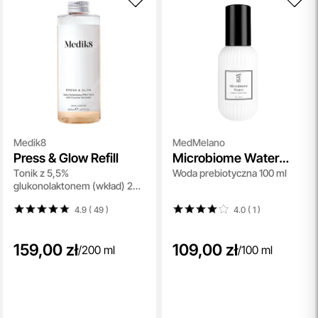
Medik8
MedMelano
Press & Glow Refill
Microbiome Water
Tonik z 5,5%
Woda prebiotyczna 100 ml
Prebiotic Repair Toner
glukonolaktonem (wkład) 200
ml
4.9 ( 49
)
4.0 ( 1
)
159,00 zł
109,00 zł
/
200 ml
/
100 ml