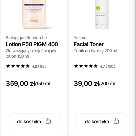
Biologique Recherche
Yasumi
Lotion P50 PIGM 400
Facial Toner
Złuszczający i rozjaśniający
Tonik do twarzy 200 ml
lotion 150 ml
4.8 ( 83
)
4.7 ( 150
)
359,00 zł
39,00 zł
/
150 ml
/
200 ml
do koszyka
do koszyka