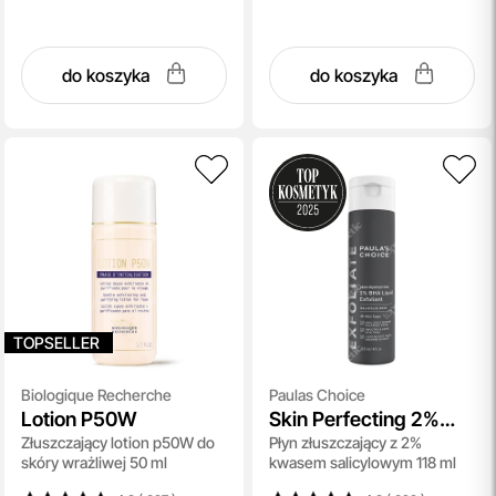
do koszyka
do koszyka
TOPSELLER
Biologique Recherche
Paulas Choice
Lotion P50W
Skin Perfecting 2%
Złuszczający lotion p50W do
Płyn złuszczający z 2%
BHA Liquid
skóry wrażliwej 50 ml
kwasem salicylowym 118 ml