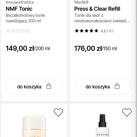
Innoaesthetics
Medik8
NMF Tonic
Press & Clear Refill
Bezalkoholowy tonik
Tonik dla skór z
nawilżający 200 ml
niedoskonałościami (wkład)
150 ml
4.8 ( 11
)
149,00 zł
176,00 zł
/
200 ml
/
150 ml
do koszyka
do koszyka