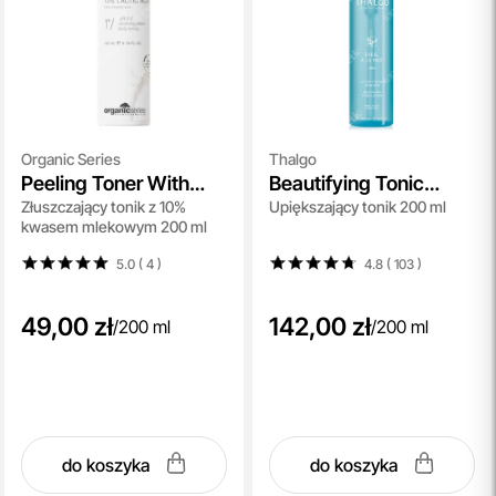
Organic Series
Thalgo
Peeling Toner With
Beautifying Tonic
Złuszczający tonik z 10%
Upiększający tonik 200 ml
10% Acid
Lotion
kwasem mlekowym 200 ml
5.0 ( 4
)
4.8 ( 103
)
49,00 zł
142,00 zł
/
200 ml
/
200 ml
do koszyka
do koszyka