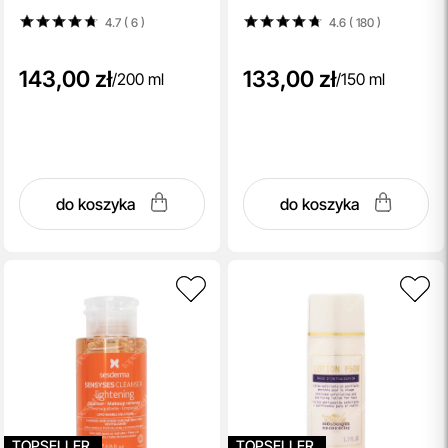
4.7 ( 6
)
4.6 ( 180
)
143,00 zł
133,00 zł
/
200 ml
/
150 ml
do koszyka
do koszyka
TOPSELLER
TOPSELLER