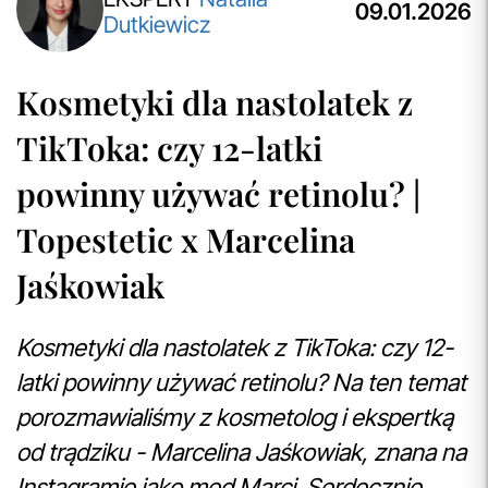
Aktualizacja Regulaminów
09.01.2026
Dutkiewicz
Zmiany obowiązują od 27.04.2026.
Korzystanie ze Sklepu Internetowego lub Konta po tym
terminie oznacza akceptację wprowadzonych zmian.
Kosmetyki dla nastolatek z
przeczytaj więcej
Darmowa Dostawa i Zwrot
TikToka: czy 12-latki
Naszym celem jest zapewnienie błyskawicznej i
powinny używać retinolu? |
efektywnej realizacji zamówień w naszym sklepie. Dzięki
nowoczesnemu magazynowi oraz zaawansowanym
Topestetic x Marcelina
technologicznie systemom IT, zamówienia są zazwyczaj
wysyłane i dostarczane w ciągu zaledwie
24 godzin
od
Jaśkowiak
momentu złożenia.
przeczytaj więcej
Kosmetyki dla nastolatek z TikToka: czy 12-
latki powinny używać retinolu? Na ten temat
porozmawialiśmy z kosmetolog i ekspertką
od trądziku - Marcelina Jaśkowiak, znana na
Instagramie jako med.Marci. Serdecznie