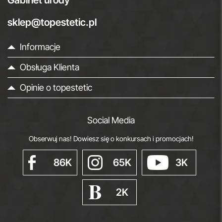
Gabinet urody
sklep@topestetic.pl
Informacje
Obsługa Klienta
Opinie o topestetic
Social Media
Obserwuj nas! Dowiesz się o konkursach i promocjach!
86K
65K
3K
2K