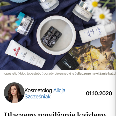
przeczytaj więcej
Aktualizacja Regulaminów
Zmiany obowiązują od 27.04.2026.
Korzystanie ze Sklepu Internetowego lub Konta po tym
terminie oznacza akceptację wprowadzonych zmian.
przeczytaj więcej
Porady Kosmetologów
Nowa jakość pielęgnacji z Topestetic! Skorzystaj z
indywidualnej konsultacji
kosmetologicznej, która
pomoże Ci dobrać idealne produkty do potrzeb Twojej
skóry. Zaufaj naszym specjalistom i zadbaj o swoją cerę jak
nigdy dotąd!
topestetic
blog topestetic
porady pielęgnacyjne
dlaczego nawilżanie każd
przeczytaj więcej
Kosmetolog
Alicja
01.10.2020
Szcześniak
Dlaczego nawilżanie każdego