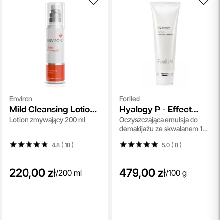
Environ
Forlled
Mild Cleansing Lotion
Hyalogy P - Effect
Lotion zmywający 200 ml
Oczyszczająca emulsja do
Skin EssentiA
Clearance Cleansing
demakijażu ze skwalanem 100
g
4.8 ( 18
)
5.0 ( 8
)
220,00 zł
479,00 zł
/
200 ml
/
100 g