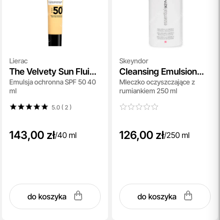
Lierac
Skeyndor
The Velvety Sun Fluid
Cleansing Emulsion
Emulsja ochronna SPF 50 40
Mleczko oczyszczające z
SPF 50+
with Camomile
ml
rumiankiem 250 ml
5.0 ( 2
)
143,00 zł
126,00 zł
/
40 ml
/
250 ml
do koszyka
do koszyka