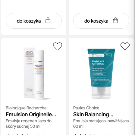
do koszyka
do koszyka
Biologique Recherche
Paulas Choice
Emulsion Originelle
Skin Balancing
Emulsja regenerująca do
Emulsja matująco-nawilżająca
Regenerante Visage
Invisible Moisture Gel
skóry suchej 50 ml
60 ml