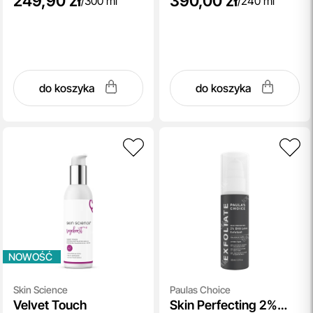
249,90 zł
390,00 zł
/
300 ml
/
240 ml
do koszyka
do koszyka
NOWOŚĆ
Skin Science
Paulas Choice
Velvet Touch
Skin Perfecting 2%