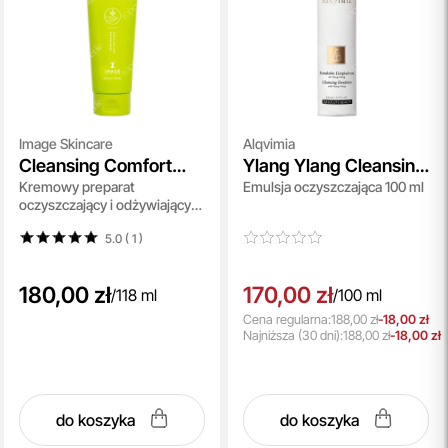
Image Skincare
Alqvimia
Cleansing Comfort
Ylang Ylang Cleansing
Kremowy preparat
Emulsja oczyszczająca 100 ml
Balm
Emulsion
oczyszczający i odżywiający
118 ml
5.0 ( 1
)
180,00 zł
170,00 zł
/
118 ml
/
100 ml
Cena regularna:
188,00 zł
-18,00 zł
Najniższa
(30 dni):
188,00 zł
-18,00 zł
do koszyka
do koszyka