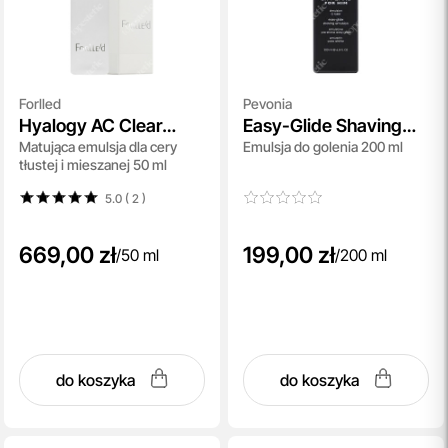
Forlled
Pevonia
Hyalogy AC Clear
Easy-Glide Shaving
Matująca emulsja dla cery
Emulsja do golenia 200 ml
Mattifier
Emulsion
tłustej i mieszanej 50 ml
5.0 ( 2
)
669,00 zł
199,00 zł
/
50 ml
/
200 ml
do koszyka
do koszyka