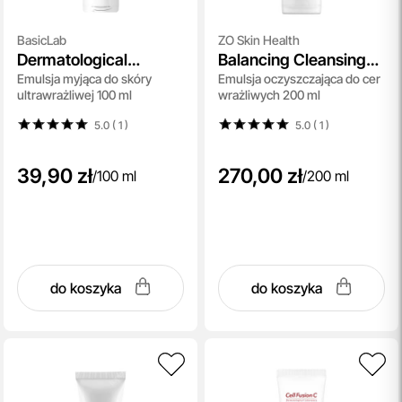
BasicLab
ZO Skin Health
Dermatological
Balancing Cleansing
Emulsja myjąca do skóry
Emulsja oczyszczająca do cer
Puryfing Emulsion
Emulsion
ultrawrażliwej 100 ml
wrażliwych 200 ml
5.0 ( 1
)
5.0 ( 1
)
39,90 zł
270,00 zł
/
100 ml
/
200 ml
do koszyka
do koszyka