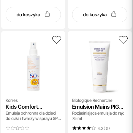
do koszyka
do koszyka
Korres
Biologique Recherche
Kids Comfort
Emulsion Mains PIGM
Emulsja ochronna dla dzieci
Rozjaśniająca emulsja do rąk
Sunscreen Spray Body
400
do ciała i twarzy w sprayu SPF
75 ml
+ Face SPF 50
50 150 ml
4.0 ( 3
)