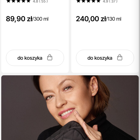
4.8 ( 55
)
4.9 ( 37
)
89,90 zł
240,00 zł
/
300 ml
/
130 ml
do koszyka
do koszyka