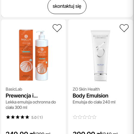
skontaktuj się
BasicLab
ZO Skin Health
Prewencja i
Body Emulsion
Lekka emulsja ochronna do
Emulsja do ciała 240 ml
Antyoksydacja SPF
ciała 300 ml
50+ PA++++
5.0 ( 1
)