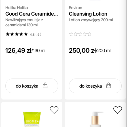
Holika Holika
Environ
Good Cera Ceramide
Cleansing Lotion
Nawilżająca emulsja z
Lotion zmywający 200 ml
Emulsion
ceramidami 130 ml
4.8 ( 5
)
126,49 zł
250,00 zł
/
130 ml
/
200 ml
do koszyka
do koszyka