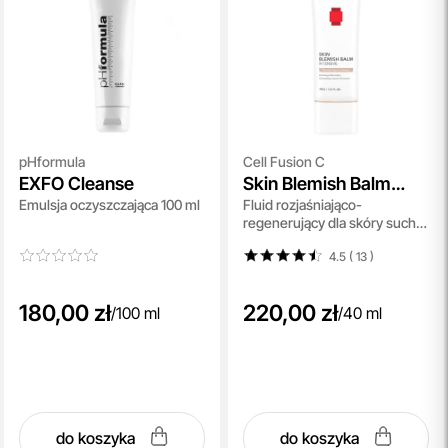
pHformula
Cell Fusion C
EXFO Cleanse
Skin Blemish Balm
Emulsja oczyszczająca 100 ml
Fluid rozjaśniająco-
Intensive
regenerujący dla skóry suchej
starzejącej się 40 ml
4.5 ( 13
)
180,00 zł
220,00 zł
/
100 ml
/
40 ml
do koszyka
do koszyka