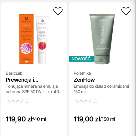
NOWOŚĆ
BasicLab
Polemika
Prewencja i
ZenFlow
Tonująca mineralna emulsja
Emulsja do ciała z ceramidami
Antyoksydacja
ochrona SPF 50 PA ++++ 40
150 ml
ml
119,90 zł
119,00 zł
/
40 ml
/
150 ml