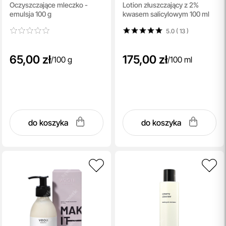
Oczyszczające mleczko -
Lotion złuszczający z 2%
BHA Lotion
emulsja 100 g
kwasem salicylowym 100 ml
5.0 ( 13
)
65,00 zł
175,00 zł
/
100 g
/
100 ml
do koszyka
do koszyka