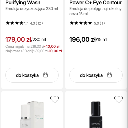
Purifying Wash
Power C+ Eye Contour
Emulsja oczyszczająca 230 ml
Emulsja do pielęgnacji okolicy
oczu 15 ml
4.3 ( 12
)
5.0 ( 1
)
179,00 zł
196,00 zł
/
230 ml
/
15 ml
Cena regularna:
219,00 zł
-40,00 zł
Najniższa
(30 dni):
189,00 zł
-10,00 zł
do koszyka
do koszyka