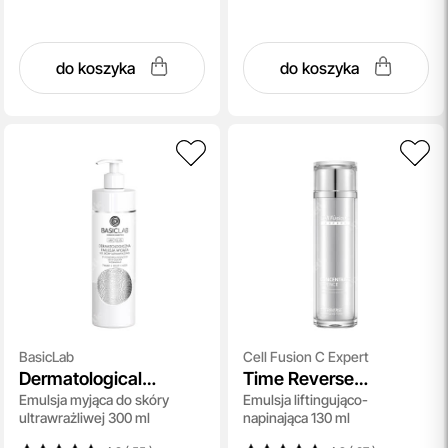
do koszyka
do koszyka
BasicLab
Cell Fusion C Expert
Dermatological
Time Reverse
Emulsja myjąca do skóry
Emulsja liftingująco-
Puryfing Emulsion
Concentrate Essence
ultrawrażliwej 300 ml
napinająca 130 ml