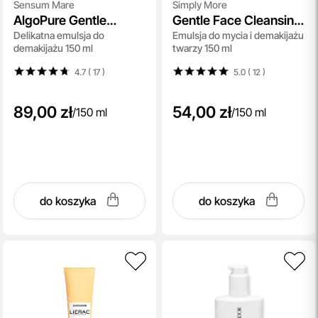
Sensum Mare
Simply More
AlgoPure Gentle
Gentle Face Cleansing
Delikatna emulsja do
Emulsja do mycia i demakijażu
Make-Up Removal
Emulsion
demakijażu 150 ml
twarzy 150 ml
Emulsion
4.7 ( 17
)
5.0 ( 12
)
89,00 zł
54,00 zł
/
150 ml
/
150 ml
do koszyka
do koszyka