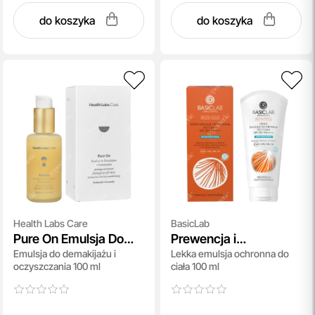
do koszyka
do koszyka
Health Labs Care
BasicLab
Pure On Emulsja Do
Prewencja i
Emulsja do demakijażu i
Lekka emulsja ochronna do
Demakijażu
Antyoksydacja SPF
oczyszczania 100 ml
ciała 100 ml
50+ PA++++