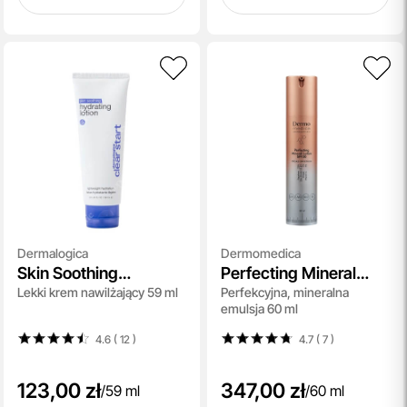
Dermalogica
Dermomedica
Skin Soothing
Perfecting Mineral
Lekki krem nawilżający 59 ml
Perfekcyjna, mineralna
Hydrating Lotion
Lotion SPF 30
emulsja 60 ml
4.6 ( 12
)
4.7 ( 7
)
123,00 zł
347,00 zł
/
59 ml
/
60 ml