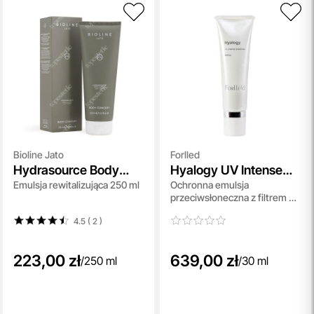
Bioline Jato
Forlled
Hydrasource Body
Hyalogy UV Intense
Emulsja rewitalizująca 250 ml
Ochronna emulsja
Lotion
Protector SPF 50
przeciwsłoneczna z filtrem 30
ml
4.5 ( 2
)
223,00 zł
639,00 zł
/
250 ml
/
30 ml