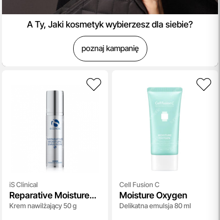
A Ty, Jaki kosmetyk wybierzesz dla siebie?
poznaj kampanię
iS Clinical
Cell Fusion C
Reparative Moisture
Moisture Oxygen
Krem nawilżający 50 g
Delikatna emulsja 80 ml
Emulsion