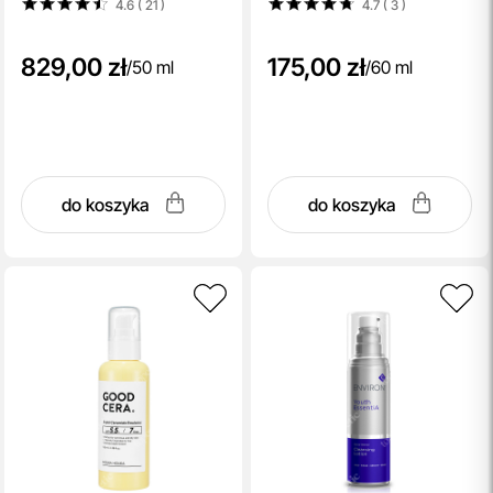
4.6 ( 21
)
4.7 ( 3
)
829,00 zł
175,00 zł
/
50 ml
/
60 ml
do koszyka
do koszyka