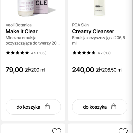
Veoli Botanica
PCA Skin
Make It Clear
Creamy Cleanser
Mleczna emulsja
Emulsja oczyszczająca 206,5
oczyszczająca do twarzy 200
ml
ml
4.9 ( 105
)
4.7 ( 13
)
79,00 zł
240,00 zł
/
200 ml
/
206.50 ml
do koszyka
do koszyka