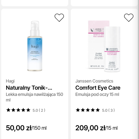
Hagi
Janssen Cosmetics
Naturalny Tonik-
Comfort Eye Care
Lekka emulsja nawilżająca 150
Emulsja pod oczy 15 ml
Esencja
ml
5.0 ( 2
)
5.0 ( 3
)
50,00 zł
209,00 zł
/
150 ml
/
15 ml