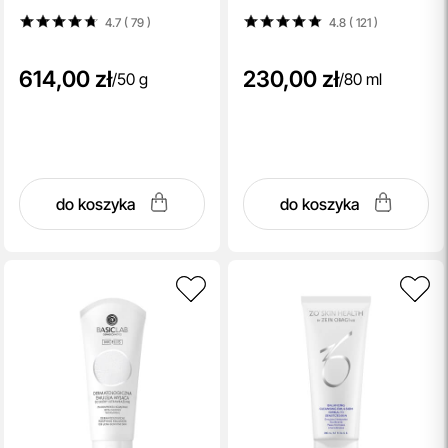
4.7 ( 79
)
4.8 ( 121
)
614,00 zł
230,00 zł
/
50 g
/
80 ml
do koszyka
do koszyka