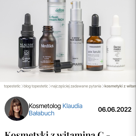
efektywnej realizacji zamówień w naszym sklepie. Dzięki
nowoczesnemu magazynowi oraz zaawansowanym
technologicznie systemom IT, zamówienia są zazwyczaj
wysyłane i dostarczane w ciągu zaledwie
24 godzin
od
momentu złożenia.
przeczytaj więcej
Porady Kosmetologów
Nowa jakość pielęgnacji z Topestetic! Skorzystaj z
indywidualnej konsultacji
kosmetologicznej, która
pomoże Ci dobrać idealne produkty do potrzeb Twojej
skóry. Zaufaj naszym specjalistom i zadbaj o swoją cerę jak
nigdy dotąd!
topestetic
blog topestetic
najczęściej zadawane pytania
kosmetyki z witam
przeczytaj więcej
Kosmetolog
Klaudia
06.06.2022
Bałabuch
Kosmetyki z witaminą C -