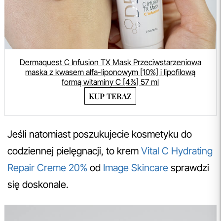
Dermaquest C Infusion TX Mask Przeciwstarzeniowa
maska z kwasem alfa-liponowym [10%] i lipofilową
formą witaminy C [4%] 57 ml
KUP TERAZ
Jeśli natomiast poszukujecie kosmetyku do
codziennej pielęgnacji, to krem
Vital C Hydrating
Repair Creme 20%
od
Image Skincare
sprawdzi
się doskonale.