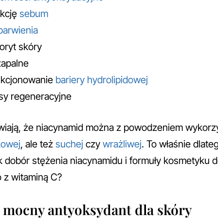
ukcję
sebum
barwienia
oryt skóry
zapalne
kcjonowanie
bariery hydrolipidowej
sy regeneracyjne
wiają, że niacynamid można z powodzeniem wykorzy
kowej
, ale też
suchej
czy
wrażliwej
. To właśnie dlate
k dobór stężenia niacynamidu i formuły kosmetyku d
co z witaminą C?
 mocny antyoksydant dla skóry