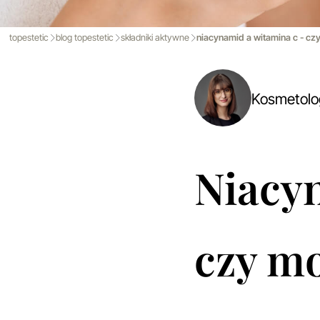
topestetic
blog topestetic
składniki aktywne
niacynamid a witamina c - cz
Kosmetol
Niacy
czy mo