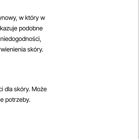
ynowy, w który w
ykazuje podobne
e niedogodności,
rwienienia skóry.
ci dla skóry. Może
e potrzeby.