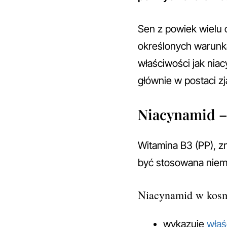
Sen z powiek wielu 
określonych warunk
właściwości jak nia
głównie w postaci zj
Niacynamid – 
Witamina B3 (PP), z
być stosowana niema
Niacynamid w kosm
wykazuje
właś