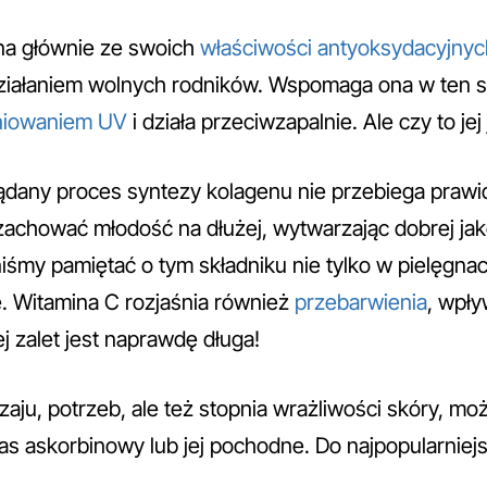
na głównie ze swoich
właściwości antyoksydacyjnyc
ziałaniem wolnych rodników. Wspomaga ona w ten 
niowaniem UV
i działa przeciwzapalnie. Ale czy to jej
ądany proces syntezy kolagenu nie przebiega prawid
 zachować młodość na dłużej, wytwarzając dobrej ja
my pamiętać o tym składniku nie tylko w pielęgnacji
e. Witamina C rozjaśnia również
przebarwienia
, wpły
jej zalet jest naprawdę długa!
zaju, potrzeb, ale też stopnia wrażliwości skóry, m
was askorbinowy lub jej pochodne. Do najpopularniej