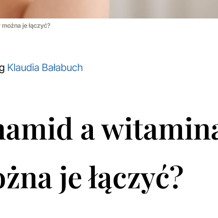
y można je łączyć?
og
Klaudia Bałabuch
namid a witamina
żna je łączyć?