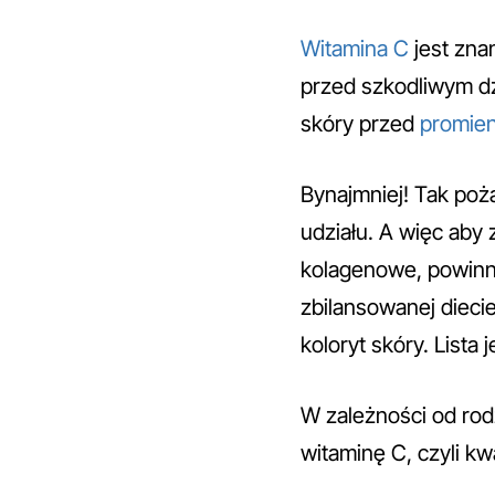
Witamina C
jest zna
przed szkodliwym d
skóry przed
promie
Bynajmniej! Tak poż
udziału. A więc aby
kolagenowe, powinniś
zbilansowanej dieci
koloryt skóry. Lista 
W zależności od rod
witaminę C, czyli k