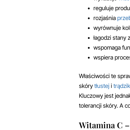
reguluje prod
rozjaśnia
prze
wyrównuje kol
łagodzi stany 
wspomaga fun
wspiera proce
Właściwości te spra
skóry
tłustej
i
trądzi
Kluczowy jest jedna
tolerancji skóry. A 
Witamina C –