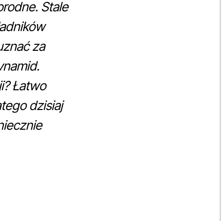
rodne. Stale
ładników
uznać za
cynamid.
ji? Łatwo
tego dzisiaj
niecznie