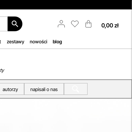
0,00 zł
Porady Kosmetologów
Nowa jakość pielęgnacji z Topestetic!
Skorzystaj z
indywidualnej
t
zestawy
nowości
blog
konsultacji
kosmetologicznej, która
pomoże Ci dobrać idealne produkty
b, by
do potrzeb Twojej skóry. Zaufaj
h
naszym specjalistom i zadbaj o swoją
ty
cerę jak nigdy dotąd!
iu —
przeczytaj więcej
autorzy
napisali o nas
woją