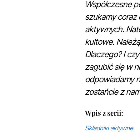
Współczesne pot
szukamy coraz d
aktywnych. Nato
kultowe. Należą
Dlaczego? I czy
zagubić się w n
odpowiadamy na 
zostańcie z nam
Wpis z serii:
Składniki aktywne