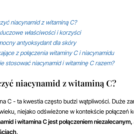
zyć niacynamid z witaminą C?
luczowe właściwości i korzyści
mocny antyoksydant dla skóry
ające z połączenia witaminy C i niacynamidu
ie stosować niacynamid i witaminę C razem?
czyć niacynamid z witaminą C?
na C - ta kwestia często budzi wątpliwości. Duże z
X wieku, niejako odświeżone w kontekście połączeń
mid i witamina C jest połączeniem niezalecanym, a
ściach
.