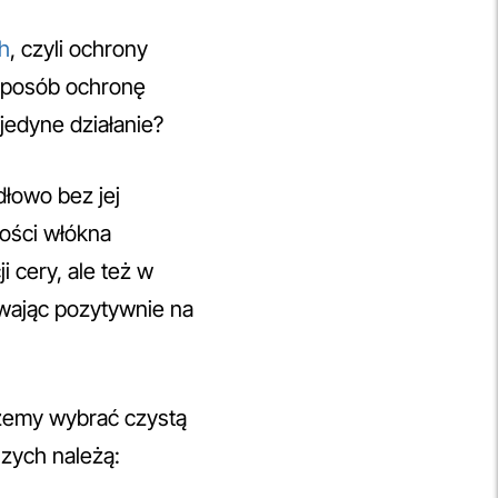
h
, czyli ochrony
sposób ochronę
 jedyne działanie?
łowo bez jej
kości włókna
 cery, ale też w
wając pozytywnie na
ożemy wybrać czystą
szych należą: