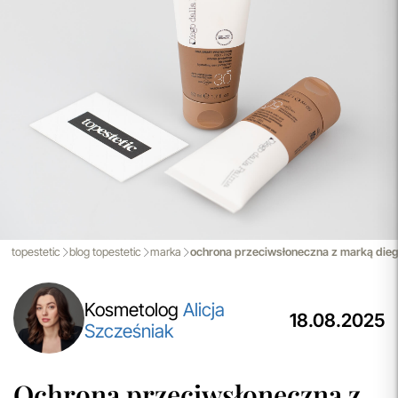
Spersonalizowane Próbki
Do wielu zamówień dołączamy starannie dobrane próbki
kosmetyków, dopasowane do indywidualnych potrzeb
pielęgnacyjnych. To nasz sposób, by umożliwić Ci
odkrywanie nowych produktów i doświadczanie
pielęgnacji w najlepszym wydaniu — świadomie, z troską o
Ciebie i Twoją skórę.
przeczytaj więcej
Aktualizacja Regulaminów
Zmiany obowiązują od 27.04.2026.
Korzystanie ze Sklepu Internetowego lub Konta po tym
terminie oznacza akceptację wprowadzonych zmian.
topestetic
blog topestetic
marka
ochrona przeciwsłoneczna z marką dieg
przeczytaj więcej
Kosmetolog
Alicja
18.08.2025
Szcześniak
Ochrona przeciwsłoneczna z