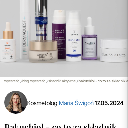
Aktualizacja Regulaminów
Zmiany obowiązują od 27.04.2026.
Korzystanie ze Sklepu Internetowego lub Konta po tym
terminie oznacza akceptację wprowadzonych zmian.
przeczytaj więcej
Darmowa Dostawa i Zwrot
Naszym celem jest zapewnienie błyskawicznej i
efektywnej realizacji zamówień w naszym sklepie. Dzięki
nowoczesnemu magazynowi oraz zaawansowanym
technologicznie systemom IT, zamówienia są zazwyczaj
wysyłane i dostarczane w ciągu zaledwie
24 godzin
od
momentu złożenia.
topestetic
blog topestetic
składniki aktywne
bakuchiol - co to za składnik
przeczytaj więcej
Kosmetolog
Maria Świgoń
17.05.2024
Bakuchiol - co to za składnik