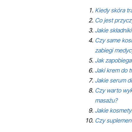
Kiedy skóra tr
Co jest przycz
Jakie składnik
Czy same kosm
zabiegi medycy
Jak zapobiegać
Jaki krem do t
Jakie serum d
Czy warto wyk
masażu?
Jakie kosmety
Czy suplement