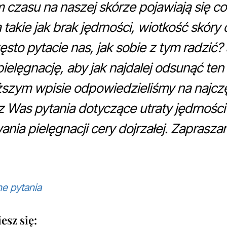
czasu na naszej skórze pojawiają się co
 takie jak brak jędrności, wiotkość skór
ęsto pytacie nas, jak sobie z tym radzić?
elęgnację, aby jak najdalej odsunąć te
szym wpisie odpowiedzieliśmy na najczę
Was pytania dotyczące utraty jędrności
ia pielęgnacji cery dojrzałej. Zapraszam
e pytania
esz się: