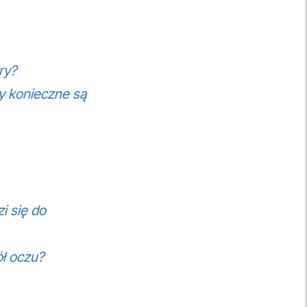
ry?
y konieczne są
i się do
ół oczu?