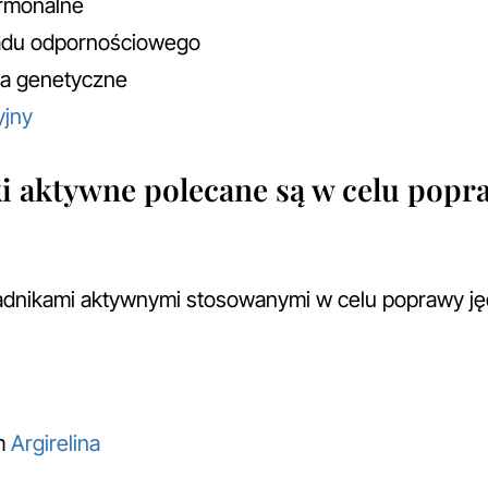
rmonalne
ładu odpornościowego
a genetyczne
yjny
ki aktywne polecane są w celu popr
adnikami aktywnymi stosowanymi w celu poprawy jęd
ym
Argirelina