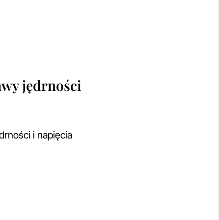
awy jędrności
rności i napięcia