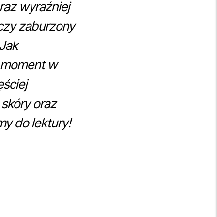
raz wyraźniej
y czy zaburzony
 Jak
n moment w
ściej
 skóry oraz
y do lektury!