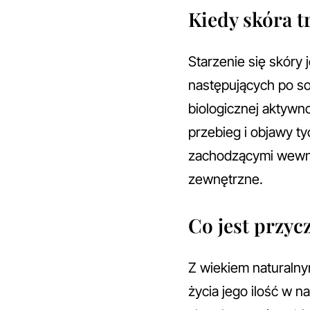
Kiedy skóra t
Starzenie się skór
następujących po so
biologicznej aktywn
przebieg i objawy 
zachodzącymi wewną
zewnętrzne.
Co jest przyc
Z wiekiem naturalnym
życia jego ilość w 