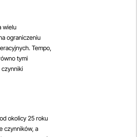
a wielu
 na ograniczeniu
neracyjnych. Tempo,
równo tymi
 czynniki
 od okolicy 25 roku
le czynników, a