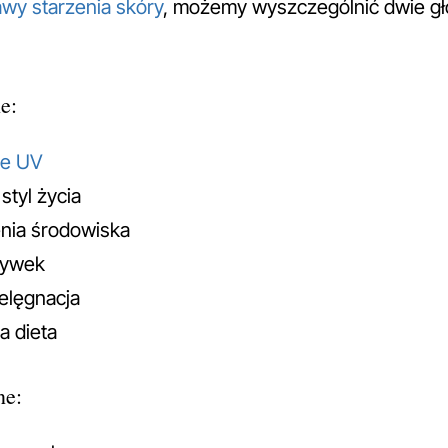
awy starzenia skóry
, możemy wyszczególnić dwie gł
e:
ie UV
styl życia
nia środowiska
żywek
elęgnacja
a dieta
ne: