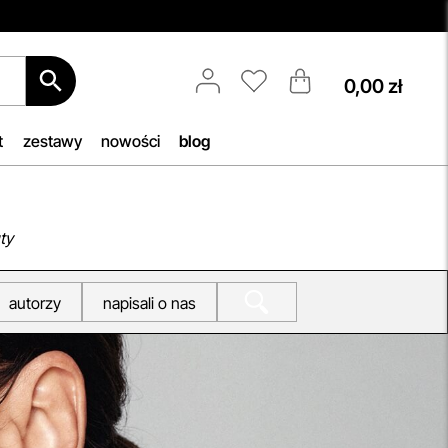
0,00 zł
Aktualizacja Regulaminów
Zmiany obowiązują od 27.04.2026.
Korzystanie ze Sklepu Internetowego
t
zestawy
nowości
blog
lub Konta po tym terminie oznacza
akceptację wprowadzonych zmian.
b, by
przeczytaj więcej
h
ty
iu —
autorzy
napisali o nas
woją