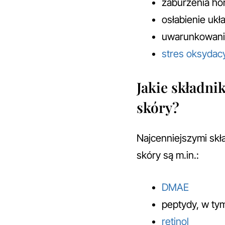
zaburzenia ho
osłabienie uk
uwarunkowani
stres oksydac
Jakie składni
skóry?
Najcenniejszymi skł
skóry są m.in.:
DMAE
peptydy, w t
retinol