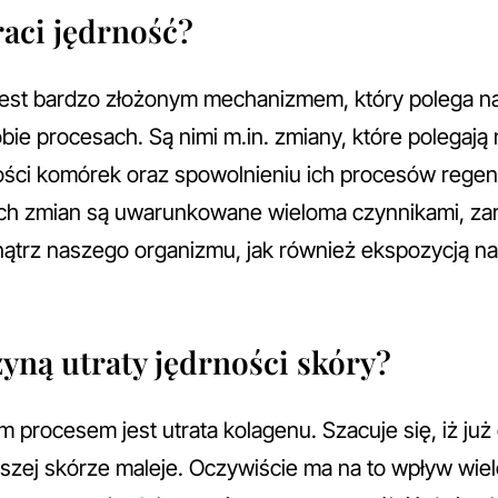
raci jędrność?
y jest bardzo złożonym mechanizmem, który polega n
bie procesach. Są nimi m.in. zmiany, które polegają
ości komórek oraz spowolnieniu ich procesów rege
tych zmian są uwarunkowane wieloma czynnikami, za
trz naszego organizmu, jak również ekspozycją na
zyną utraty jędrności skóry?
 procesem jest utrata kolagenu. Szacuje się, iż już
naszej skórze maleje. Oczywiście ma na to wpływ wie