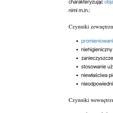
charakteryzując
obj
nimi m.in.:
Czynniki zewnętrzn
promieniowan
niehigieniczny 
zanieczyszcze
stosowanie u
niewłaściwa pi
nieodpowiedni
Czynniki wewnętrz