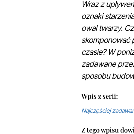
Wraz z upływem 
oznaki starzenia
owal twarzy. Cz
skomponować pi
czasie? W poniż
zadawane przez 
sposobu budowan
Wpis z serii:
Najczęściej zadawan
Z tego wpisu dowi