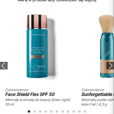
Colorescience
Colorescience
Face Shield Flex SPF 50
Sunforgettable 
Minerały w emulsji do twarzy (kolor Light)
Mineralny puder och
SPF 30
55 ml
kolor Fair ) 4,3 g