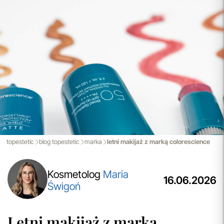
nowoczesnemu magazynowi oraz zaawansowanym
technologicznie systemom IT, zamówienia są zazwyczaj
wysyłane i dostarczane w ciągu zaledwie
24 godzin
od
momentu złożenia.
przeczytaj więcej
Spersonalizowane Próbki
Do wielu zamówień dołączamy starannie dobrane próbki
kosmetyków, dopasowane do indywidualnych potrzeb
pielęgnacyjnych. To nasz sposób, by umożliwić Ci
odkrywanie nowych produktów i doświadczanie
pielęgnacji w najlepszym wydaniu — świadomie, z troską o
Ciebie i Twoją skórę.
topestetic
blog topestetic
marka
letni makijaż z marką colorescience
przeczytaj więcej
Kosmetolog
Maria
16.06.2026
Świgoń
Letni makijaż z marką