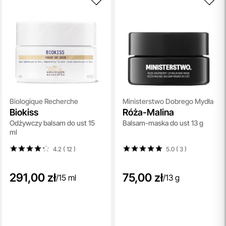
Biologique Recherche
Ministerstwo Dobrego Mydła
Biokiss
Róża-Malina
Odżywczy balsam do ust 15
Balsam-maska do ust 13 g
ml
4.2 ( 12
)
5.0 ( 3
)
291,00 zł
75,00 zł
/
15 ml
/
13 g