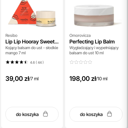
Resibo
Omorovicza
Lip Lip Hooray Sweet
Perfecting Lip Balm
Kojący balsam do ust - słodkie
Wygładzający i wypełniający
Mango
mango 7 ml
balsam do ust 10 ml
4.6 ( 44
)
39,00 zł
198,00 zł
/
7 ml
/
10 ml
do koszyka
do koszyka