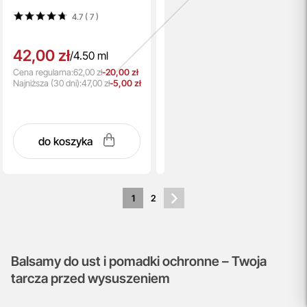
4.7 ( 7
)
42,00 zł
/
4.50 ml
Cena regularna:
62,00 zł
-20,00 zł
Najniższa
(30 dni):
47,00 zł
-5,00 zł
do koszyka
1
2
Balsamy do ust i pomadki ochronne – Twoja
tarcza przed wysuszeniem