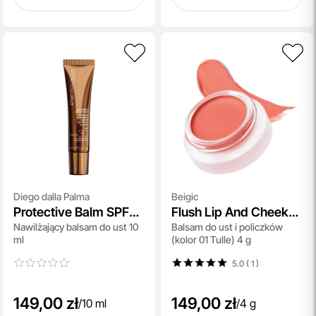
Diego dalla Palma
Beigic
Protective Balm SPF
Flush Lip And Cheek
Nawilżający balsam do ust 10
Balsam do ust i policzków
30
Balm SPF 15
ml
(kolor 01 Tulle) 4 g
5.0 ( 1
)
149,00 zł
149,00 zł
/
10 ml
/
4 g