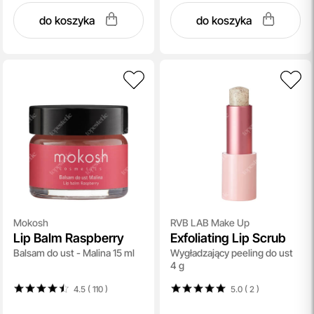
do koszyka
do koszyka
Mokosh
RVB LAB Make Up
Lip Balm Raspberry
Exfoliating Lip Scrub
Balsam do ust - Malina 15 ml
Wygładzający peeling do ust
4 g
4.5 ( 110
)
5.0 ( 2
)