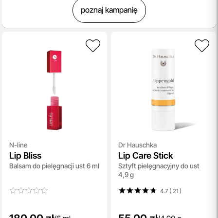
poznaj kampanię
N-line
Dr Hauschka
Lip Bliss
Lip Care Stick
Balsam do pielęgnacji ust 6 ml
Sztyft pielęgnacyjny do ust
4,9 g
4.7 ( 21
)