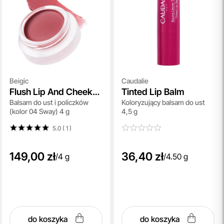
Beigic
Caudalie
Flush Lip And Cheek
Tinted Lip Balm
Balsam do ust i policzków
Koloryzujący balsam do ust
Balm SPF 15
(kolor 04 Sway) 4 g
4,5 g
5.0 ( 1
)
149,00 zł
36,40 zł
/
4 g
/
4.50 g
do koszyka
do koszyka