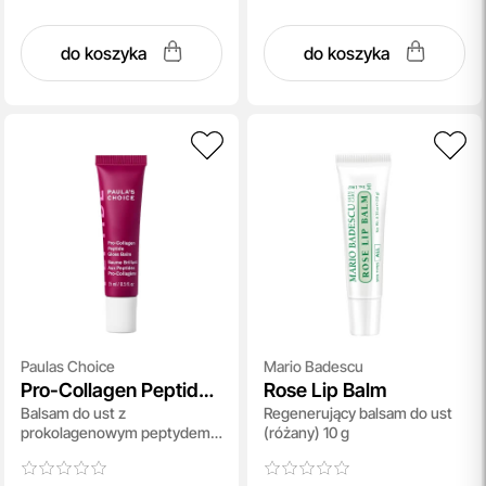
do koszyka
do koszyka
Paulas Choice
Mario Badescu
Pro-Collagen Peptide
Rose Lip Balm
Balsam do ust z
Regenerujący balsam do ust
Gloss Balm
prokolagenowym peptydem
(różany) 10 g
(kolor - deep plum) 15 ml