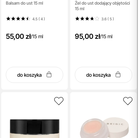
Balsam do ust 15 ml
Żel do ust dodający objętości
Plum
Hyaluronic Acid
15 ml
4.5 ( 4
)
3.6 ( 5
)
55,00 zł
95,00 zł
/
15 ml
/
15 ml
do koszyka
do koszyka