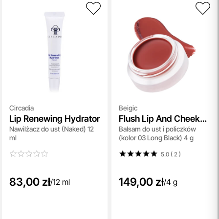
Circadia
Beigic
Lip Renewing Hydrator
Flush Lip And Cheek
Nawilżacz do ust (Naked) 12
Balsam do ust i policzków
Balm SPF 15
ml
(kolor 03 Long Black) 4 g
5.0 ( 2
)
83,00 zł
149,00 zł
/
12 ml
/
4 g