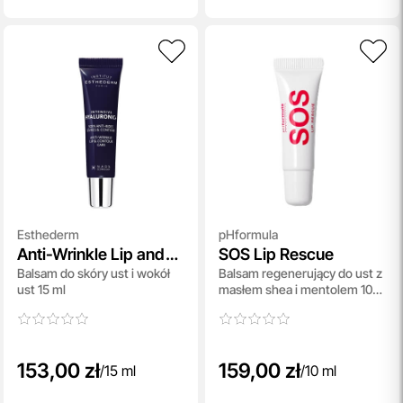
Esthederm
pHformula
Anti-Wrinkle Lip and
SOS Lip Rescue
Balsam do skóry ust i wokół
Balsam regenerujący do ust z
Contour Care
ust 15 ml
masłem shea i mentolem 10
ml
153,00 zł
159,00 zł
/
15 ml
/
10 ml