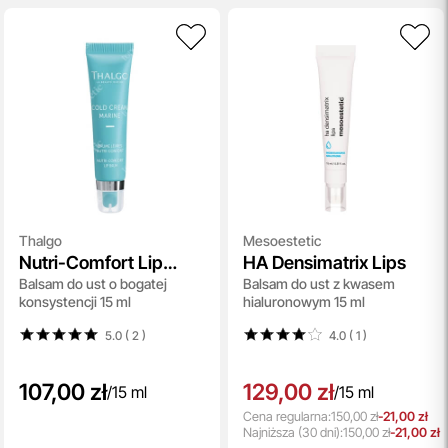
Thalgo
Mesoestetic
Nutri-Comfort Lip
HA Densimatrix Lips
Balsam do ust o bogatej
Balsam do ust z kwasem
Balm
konsystencji 15 ml
hialuronowym 15 ml
5.0 ( 2
)
4.0 ( 1
)
107,00 zł
129,00 zł
/
15 ml
/
15 ml
Cena regularna:
150,00 zł
-21,00 zł
Najniższa
(30 dni):
150,00 zł
-21,00 zł