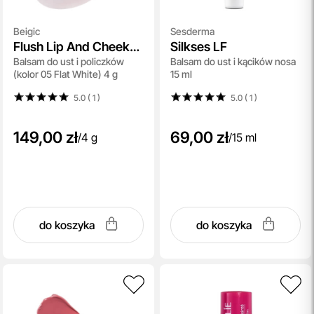
Beigic
Sesderma
Flush Lip And Cheek
Silkses LF
Balsam do ust i policzków
Balsam do ust i kącików nosa
Balm SPF 15
(kolor 05 Flat White) 4 g
15 ml
5.0 ( 1
)
5.0 ( 1
)
149,00 zł
69,00 zł
/
4 g
/
15 ml
do koszyka
do koszyka