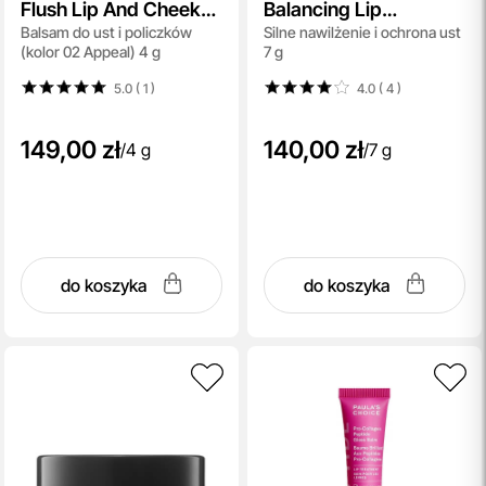
Flush Lip And Cheek
Balancing Lip
Balsam do ust i policzków
Silne nawilżenie i ochrona ust
Balm SPF 15
Enhancement
(kolor 02 Appeal) 4 g
7 g
Complex
5.0 ( 1
)
4.0 ( 4
)
149,00 zł
140,00 zł
/
4 g
/
7 g
do koszyka
do koszyka