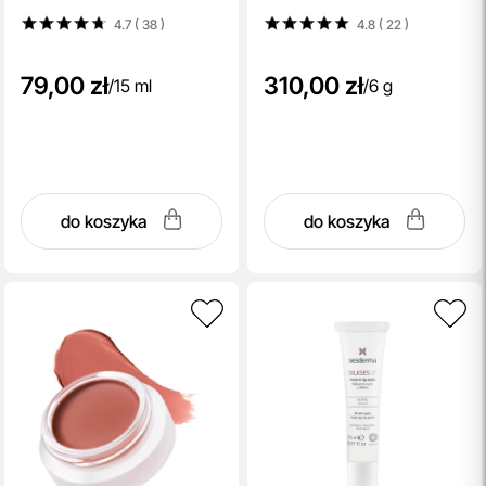
4.7 ( 38
)
4.8 ( 22
)
79,00 zł
310,00 zł
/
15 ml
/
6 g
do koszyka
do koszyka