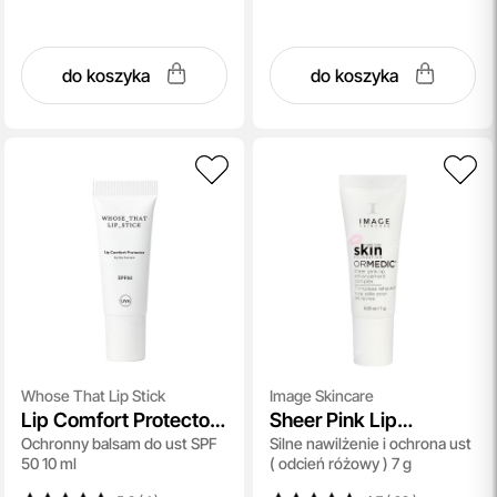
do koszyka
do koszyka
Whose That Lip Stick
Image Skincare
Lip Comfort Protector
Sheer Pink Lip
Ochronny balsam do ust SPF
Silne nawilżenie i ochrona ust
SPF 50
Enhancement
50 10 ml
( odcień różowy ) 7 g
Complex