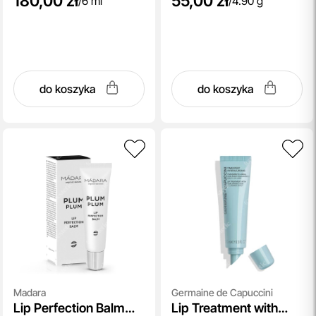
180,00 zł
55,00 zł
/
6 ml
/
4.90 g
do koszyka
do koszyka
Madara
Germaine de Capuccini
Lip Perfection Balm
Lip Treatment with