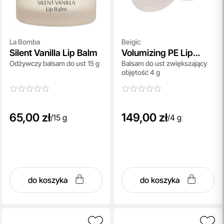
La Bomba
Beigic
Silent Vanilla Lip Balm
Volumizing PE Lip
Odżywczy balsam do ust 15 g
Balsam do ust zwiększający
Balm
objętość 4 g
65,00 zł
149,00 zł
/
15 g
/
4 g
do koszyka
do koszyka