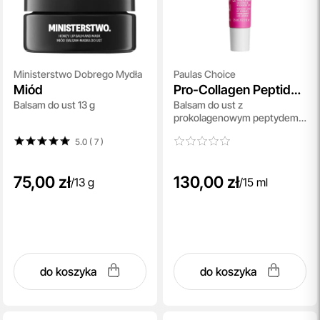
Ministerstwo Dobrego Mydła
Paulas Choice
Miód
Pro-Collagen Peptide
Balsam do ust 13 g
Balsam do ust z
Gloss Balm
prokolagenowym peptydem
15 ml
5.0 ( 7
)
75,00 zł
130,00 zł
/
13 g
/
15 ml
do koszyka
do koszyka