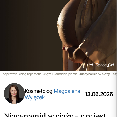
nowoczesnemu magazynowi oraz zaawansowanym
technologicznie systemom IT, zamówienia są zazwyczaj
wysyłane i dostarczane w ciągu zaledwie
24 godzin
od
momentu złożenia.
przeczytaj więcej
Spersonalizowane Próbki
Do wielu zamówień dołączamy starannie dobrane próbki
kosmetyków, dopasowane do indywidualnych potrzeb
pielęgnacyjnych. To nasz sposób, by umożliwić Ci
odkrywanie nowych produktów i doświadczanie
pielęgnacji w najlepszym wydaniu — świadomie, z troską o
fot. Space_Cat
Ciebie i Twoją skórę.
topestetic
blog topestetic
ciąża i karmienie piersią
niacynamid w ciąży - cz
przeczytaj więcej
Kosmetolog
Magdalena
13.06.2026
Wylężek
Niacynamid w ciąży - czy jest