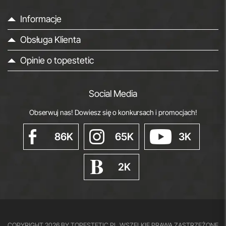
Informacje
Obsługa Klienta
Opinie o topestetic
Social Media
Obserwuj nas! Dowiesz się o konkursach i promocjach!
86K
65K
3K
2K
COPYRIGHT 2026 BY TOPESTETIC.PL
WSZELKIE PRAWA ZASTRZEŻONE