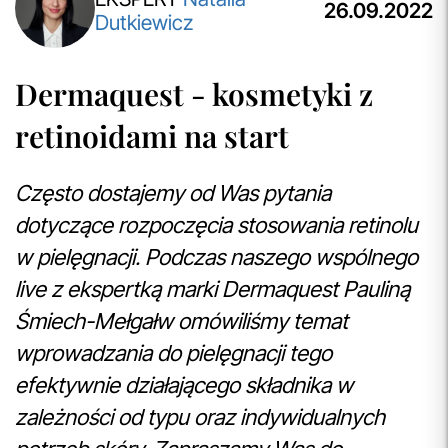
Spersonalizowane Próbki
26.09.2022
Dutkiewicz
Do wielu zamówień dołączamy starannie dobrane próbki
kosmetyków, dopasowane do indywidualnych potrzeb
pielęgnacyjnych. To nasz sposób, by umożliwić Ci
Dermaquest - kosmetyki z
odkrywanie nowych produktów i doświadczanie
pielęgnacji w najlepszym wydaniu — świadomie, z troską o
retinoidami na start
Ciebie i Twoją skórę.
przeczytaj więcej
Często dostajemy od Was pytania
Aktualizacja Regulaminów
Zmiany obowiązują od 27.04.2026.
dotyczące rozpoczęcia stosowania retinolu
Korzystanie ze Sklepu Internetowego lub Konta po tym
w pielęgnacji. Podczas naszego wspólnego
terminie oznacza akceptację wprowadzonych zmian.
live z ekspertką marki Dermaquest Pauliną
przeczytaj więcej
Śmiech-Mełgałw omówiliśmy temat
wprowadzania do pielęgnacji tego
efektywnie działającego składnika w
zależności od typu oraz indywidualnych