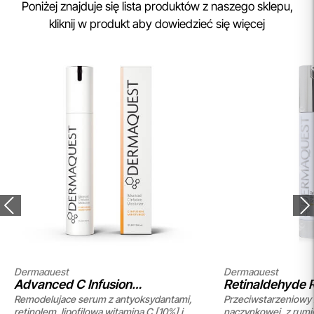
Poniżej znajduje się lista produktów z naszego sklepu,
kliknij w produkt aby dowiedzieć się więcej
Dermaquest
Dermaquest
Advanced C Infusion
Retinaldehyde
Remodelujace serum z antyoksydantami,
Przeciwstarzeniowy 
Moisturizer
retinolem, lipofilowa witamina C [10%] i
naczynkowej, z rumi