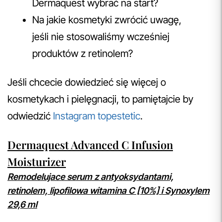
Dermaquest wybrać na start?
Na jakie kosmetyki zwrócić uwagę,
jeśli nie stosowaliśmy wcześniej
produktów z retinolem?
Jeśli chcecie dowiedzieć się więcej o
kosmetykach i pielęgnacji, to pamiętajcie by
odwiedzić
Instagram topestetic
.
Dermaquest Advanced C Infusion
Moisturizer
Remodelujace serum z antyoksydantami,
retinolem, lipofilowa witamina C [10%] i Synoxylem
29,6 ml