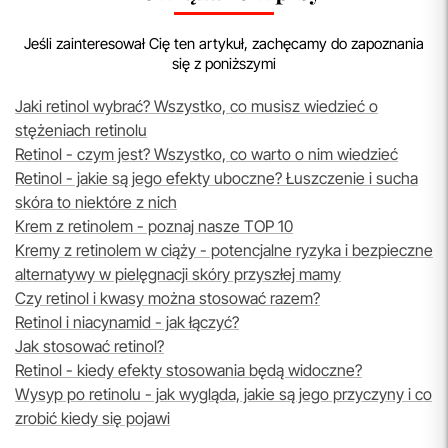
Jeśli zainteresował Cię ten artykuł, zachęcamy do zapoznania
się z poniższymi
Jaki retinol wybrać? Wszystko, co musisz wiedzieć o
stężeniach retinolu
Retinol - czym jest? Wszystko, co warto o nim wiedzieć
Retinol - jakie są jego efekty uboczne? Łuszczenie i sucha
skóra to niektóre z nich
Krem z retinolem - poznaj nasze TOP 10
Kremy z retinolem w ciąży - potencjalne ryzyka i bezpieczne
alternatywy w pielęgnacji skóry przyszłej mamy
Czy retinol i kwasy można stosować razem?
Retinol i niacynamid - jak łączyć?
Jak stosować retinol?
Retinol - kiedy efekty stosowania będą widoczne?
Wysyp po retinolu - jak wygląda, jakie są jego przyczyny i co
zrobić kiedy się pojawi