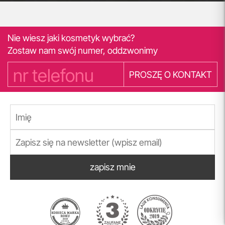
Nie wiesz jaki kosmetyk wybrać?
Zostaw nam swój numer, oddzwonimy
PROSZĘ O KONTAKT
zapisz mnie