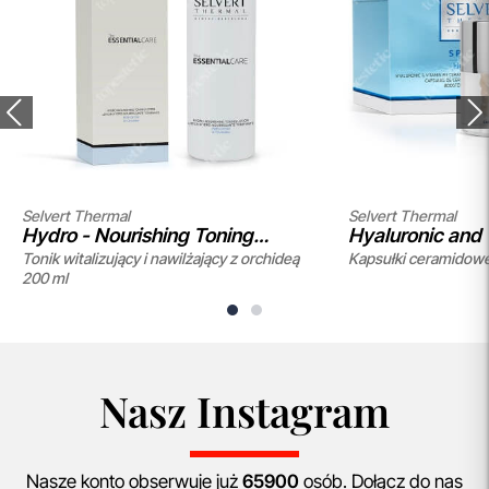
Selvert Thermal
Selvert Thermal
Hydro - Nourishing Toning
Hyaluronic and 
Tonik witalizujący i nawilżający z orchideą
Kapsułki ceramidowe
Lotion
Ceramide Caps
200 ml
Nasz Instagram
Nasze konto obserwuje już
65900
osób. Dołącz do nas