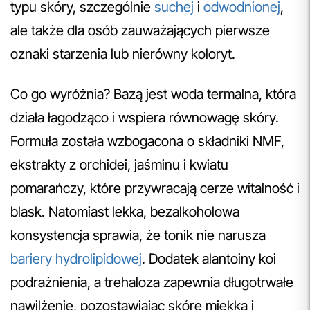
typu skóry, szczególnie
suchej
i
odwodnionej
,
ale także dla osób zauważających pierwsze
oznaki starzenia lub nierówny koloryt.
Co go wyróżnia? Bazą jest woda termalna, która
działa łagodząco i wspiera równowagę skóry.
Formuła została wzbogacona o składniki NMF,
ekstrakty z orchidei, jaśminu i kwiatu
pomarańczy, które przywracają cerze witalność i
blask. Natomiast lekka, bezalkoholowa
konsystencja sprawia, że tonik nie narusza
bariery hydrolipidowej
. Dodatek alantoiny koi
podrażnienia, a trehaloza zapewnia długotrwałe
nawilżenie, pozostawiając skórę miękką i