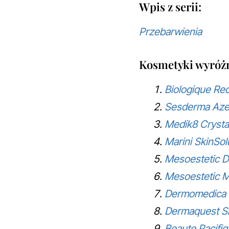
Wpis z serii:
Przebarwienia
Kosmetyki wyróżn
Biologique Re
Sesderma Aze
Medik8 Crystal
Marini SkinSol
Mesoestetic 
Mesoestetic 
Dermomedica S
Dermaquest Sk
Beaute Pacifi