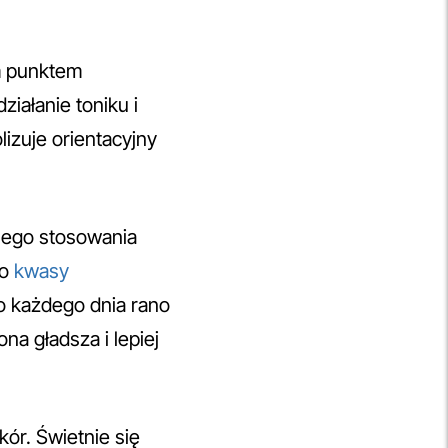
ym punktem
ziałanie toniku i
izuje orientacyjny
rnego stosowania
 o
kwasy
go każdego dnia rano
na gładsza i lepiej
kór. Świetnie się