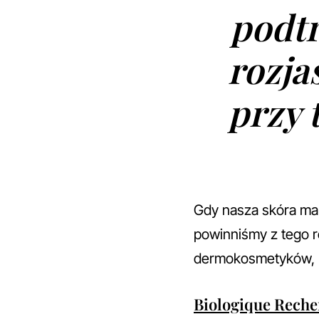
podtr
rozja
przy 
Gdy nasza skóra ma 
powinniśmy z tego r
dermokosmetyków, k
Biologique Reche