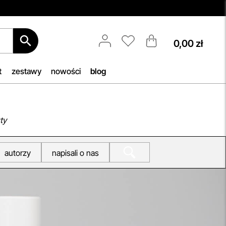
0,00 zł
Darmowa Dostawa i Zwrot
etic!
Naszym celem jest zapewnienie
błyskawicznej i efektywnej realizacji
t
zestawy
nowości
blog
tóra
zamówień w naszym sklepie. Dzięki
ukty
nowoczesnemu magazynowi oraz
zaawansowanym technologicznie
swoją
systemom IT, zamówienia są
ty
zazwyczaj wysyłane i dostarczane w
ciągu zaledwie
24 godzin
od
autorzy
napisali o nas
momentu złożenia.
przeczytaj więcej