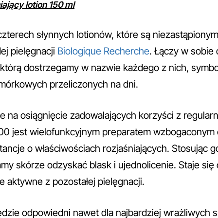
iający lotion 150 ml
czterech słynnych lotionów, które są niezastąpion
j pielęgnacji
Biologique Recherche
. Łączy w sobie d
, którą dostrzegamy w nazwie każdego z nich, symbol
mórkowych przeliczonych na dni.
je na osiągnięcie zadowalających korzyści z regula
400 jest wielofunkcyjnym preparatem wzbogaconym
stancje o właściwościach rozjaśniających. Stosując 
 skórze odzyskać blask i ujednolicenie. Staje się o
 aktywne z pozostałej pielęgnacji.
ędzie odpowiedni nawet dla najbardziej wrażliwych s