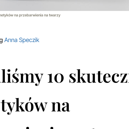
etyków na przebarwienia na twarzy
og
Anna Speczik
liśmy 10 skutec
tyków na