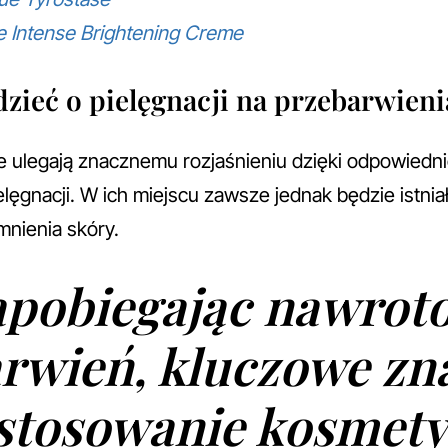
e Intense Brightening Creme
zieć o pielęgnacji na przebarwieni
e ulegają znacznemu rozjaśnieniu dzięki odpowiedn
lęgnacji. W ich miejscu zawsze jednak będzie istnia
nienia skóry.
apobiegając nawrot
rwień, kluczowe zn
stosowanie kosmet