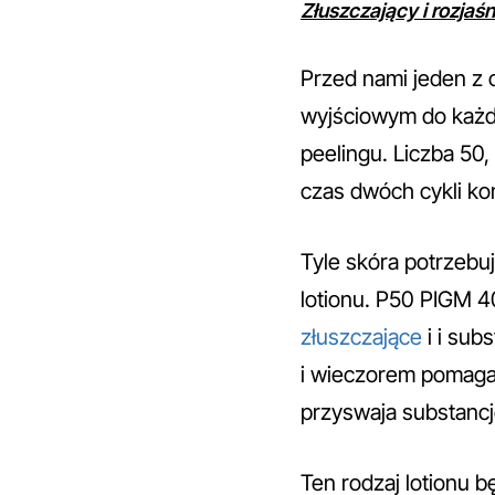
Złuszczający i rozjaśn
Przed nami jeden z 
wyjściowym do każde
peelingu. Liczba 50
czas dwóch cykli ko
Tyle skóra potrzebu
lotionu. P50 PIGM 
złuszczające
i i sub
i wieczorem pomagamy
przyswaja substancje
Ten rodzaj lotionu b