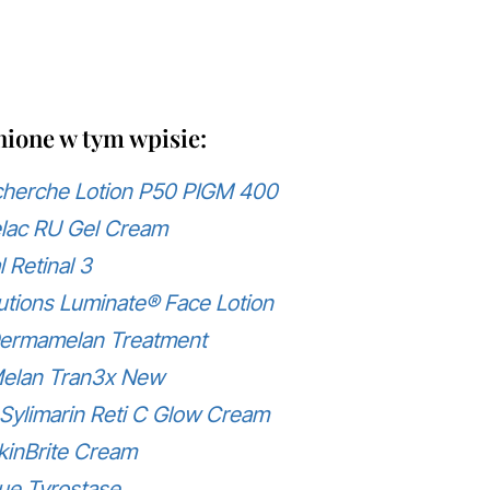
ione w tym wpisie:
cherche Lotion P50 PIGM 400
lac RU Gel Cream
 Retinal 3
utions Luminate® Face Lotion
Dermamelan Treatment
Melan Tran3x New
ylimarin Reti C Glow Cream
inBrite Cream
que Tyrostase