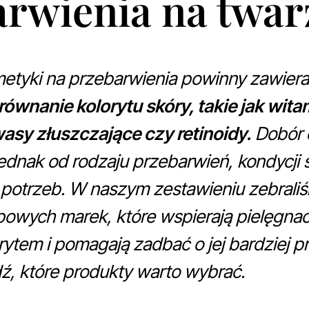
arwienia na twar
tyki na przebarwienia powinny zawierać
ównanie kolorytu skóry, takie jak wita
asy złuszczające czy retinoidy.
Dobór 
ednak od rodzaju przebarwień, kondycji s
 potrzeb. W naszym zestawieniu zebrali
owych marek, które wspierają pielęgnacj
ytem i pomagają zadbać o jej bardziej 
ź, które produkty warto wybrać.