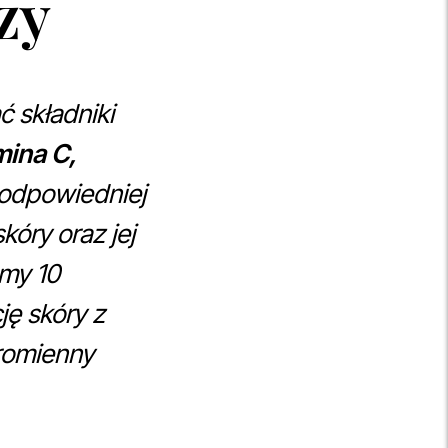
zy
 składniki
mina C,
odpowiedniej
kóry oraz jej
śmy 10
ę skóry z
promienny