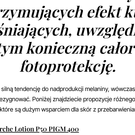
zymujących efekt k
śniających, uwzględ
tym konieczną cało
fotoprotekcję.
silną tendencję do nadprodukcji melaniny, wówczas
ezygnować. Poniżej znajdziecie propozycje różnego
tóre są dużym wsparciem dla skór z przebarwienia
rche Lotion P50 PIGM 400