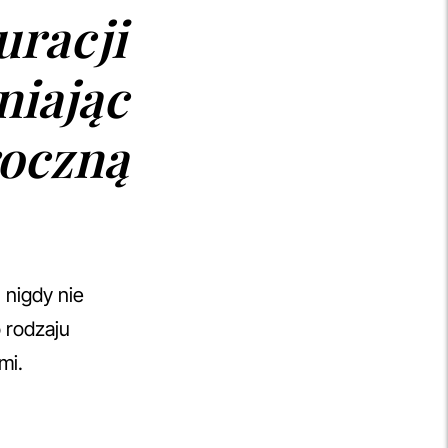
uracji
niając
roczną
 nigdy nie
 rodzaju
mi.