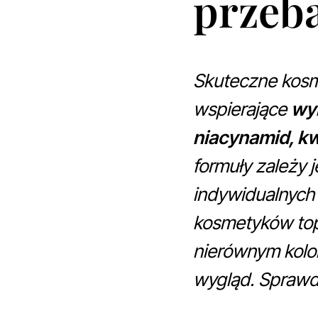
przeb
Skuteczne kosme
wspierające
wyr
niacynamid, kw
formuły zależy j
indywidualnych
kosmetyków top
nierównym kolor
wygląd. Sprawd