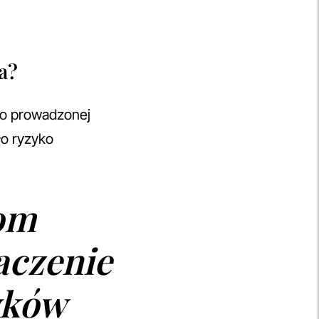
a?
io prowadzonej
ło ryzyko
om
aczenie
yków