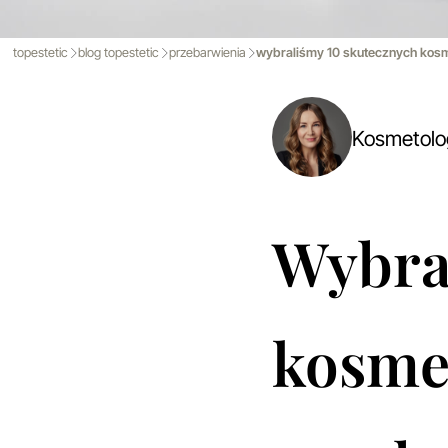
topestetic
blog topestetic
przebarwienia
wybraliśmy 10 skutecznych kosm
Kosmetol
Wybra
kosme