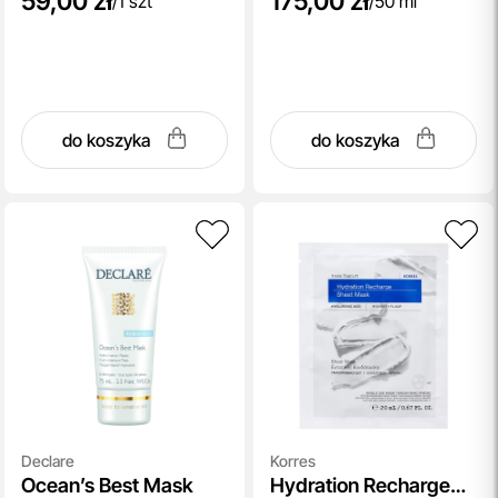
59,00 zł
175,00 zł
/
1 szt
/
50 ml
do koszyka
do koszyka
Declare
Korres
Ocean’s Best Mask
Hydration Recharge