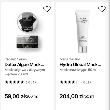
Organic Series
Maria Galland
Detox Algae Mask
Hydro Global Mask
Maska algowa z aktywnym
Maska nawilżająca 50 ml
With Active Carbon
(280)
węglem 200 ml
5.0 ( 4
)
4.0 ( 2
)
59,00 zł
204,00 zł
/
200 ml
/
50 ml