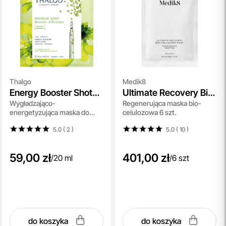
Thalgo
Medik8
Energy Booster Shot
Ultimate Recovery Bio
Wygładzająco-
Regenerująca maska bio-
Mask
Cellulose Mask
energetyzująca maska do
celulozowa 6 szt.
twarzy 20 ml
5.0 ( 2
)
5.0 ( 10
)
59,00 zł
401,00 zł
/
20 ml
/
6 szt
do koszyka
do koszyka