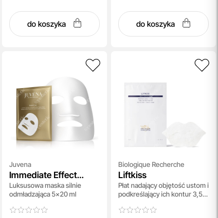
do koszyka
do koszyka
Juvena
Biologique Recherche
Immediate Effect
Liftkiss
Luksusowa maska silnie
Płat nadający objętość ustom i
Mask
odmładzająca 5x20 ml
podkreślający ich kontur 3,5
ml