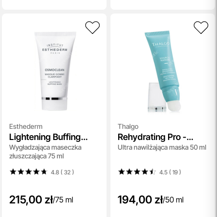
Esthederm
Thalgo
Lightening Buffing
Rehydrating Pro -
Wygładzająca maseczka
Ultra nawilżająca maska 50 ml
Mask
Mask
złuszczająca 75 ml
4.8 ( 32
)
4.5 ( 19
)
215,00 zł
194,00 zł
/
75 ml
/
50 ml