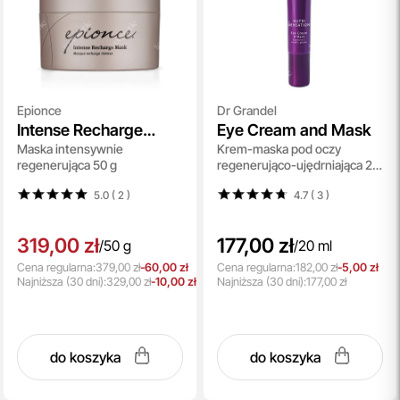
Epionce
Dr Grandel
Intense Recharge
Eye Cream and Mask
Maska intensywnie
Krem-maska pod oczy
Mask
regenerująca 50 g
regenerująco-ujędrniająca 20
ml
5.0 ( 2
)
4.7 ( 3
)
319,00 zł
177,00 zł
/
50 g
/
20 ml
Cena regularna:
379,00 zł
-60,00 zł
Cena regularna:
182,00 zł
-5,00 zł
Najniższa
(30 dni):
329,00 zł
-10,00 zł
Najniższa
(30 dni):
177,00 zł
do koszyka
do koszyka