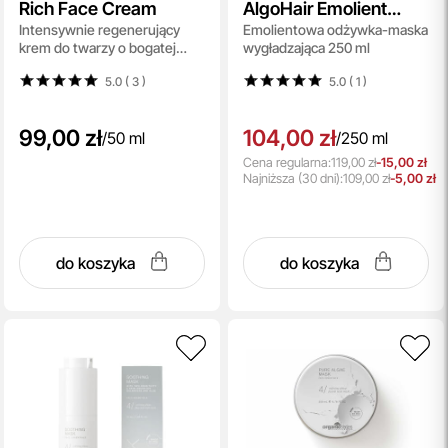
Rich Face Cream
AlgoHair Emolient
Intensywnie regenerujący
Emolientowa odżywka-maska
Smoothing Conditioner
krem do twarzy o bogatej
wygładzająca 250 ml
Mask
konsystencji 50 ml
5.0 ( 3
)
5.0 ( 1
)
99,00 zł
104,00 zł
/
50 ml
/
250 ml
Cena regularna:
119,00 zł
-15,00 zł
Najniższa
(30 dni):
109,00 zł
-5,00 zł
do koszyka
do koszyka