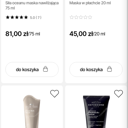
Siła oceanu maska nawilżająca
Maska w płachcie 20 ml
Sheet Mask
75 ml
5.0 ( 7
)
81,00 zł
45,00 zł
/
75 ml
/
20 ml
do koszyka
do koszyka