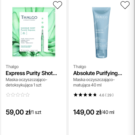
Thalgo
Thalgo
Express Purity Shot
Absolute Purifying
Maska oczyszczająco-
Maska oczyszczająco-
Mask
Mask
detoksykująca 1 szt
matująca 40 ml
4.6 ( 29
)
59,00 zł
149,00 zł
/
1 szt
/
40 ml