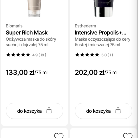
Biomaris
Esthederm
Super Rich Mask
Intensive Propolis+
Odżywcza maska do skóry
Maska oczyszczająca do cery
Kaolin Mask
suchej i dojrzałej 75 ml
tłustej i mieszanej 75 ml
4.9 ( 19
)
5.0 ( 1
)
133,00 zł
202,00 zł
/
75 ml
/
75 ml
do koszyka
do koszyka