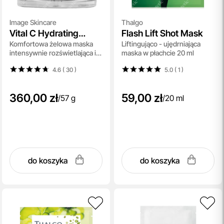
Image Skincare
Thalgo
Vital C Hydrating
Flash Lift Shot Mask
Komfortowa żelowa maska
Liftingująco - ujędrniająca
Overnight Masque
intensywnie rozświetlająca i
maska w płachcie 20 ml
wygładzająca 57 g
4.6 ( 30
)
5.0 ( 1
)
360,00 zł
59,00 zł
/
57 g
/
20 ml
do koszyka
do koszyka