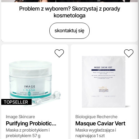
Problem z wyborem? Skorzystaj z porady
kosmetologa
skontaktuj się
TOPSELLER
Image Skincare
Biologique Recherche
Purifying Probiotic
Masque Caviar Vert
Maska z probiotykiem i
Maska wygładzająca i
Masque
prebiotykiem 57 g
napinająca 1 szt