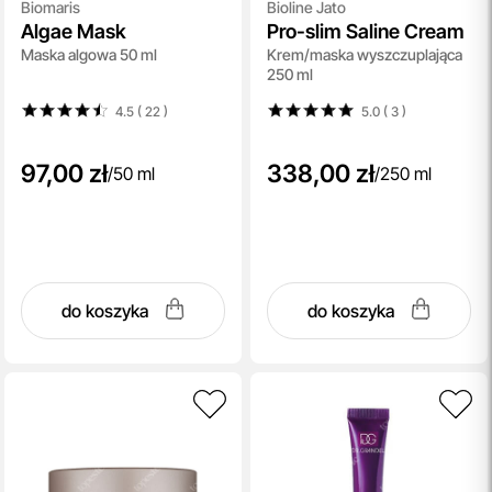
Biomaris
Bioline Jato
Algae Mask
Pro-slim Saline Cream
Maska algowa 50 ml
Krem/maska wyszczuplająca
250 ml
4.5 ( 22
)
5.0 ( 3
)
97,00 zł
338,00 zł
/
50 ml
/
250 ml
do koszyka
do koszyka