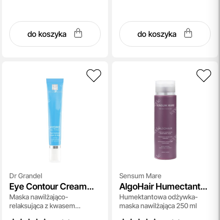
do koszyka
do koszyka
Dr Grandel
Sensum Mare
Eye Contour Cream
AlgoHair Humectant
Maska nawilżająco-
Humektantowa odżywka-
and Mask
Moisturizing
relaksująca z kwasem
maska nawilżająca 250 ml
Conditioner Mask
hialuronowym dla skóry wokół