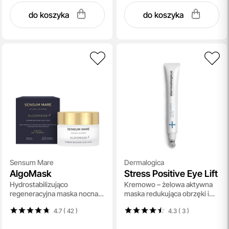
do koszyka
do koszyka
Sensum Mare
Dermalogica
AlgoMask
Stress Positive Eye Lift
Hydrostabilizująco
Kremowo – żelowa aktywna
regeneracyjna maska nocna
maska redukująca obrzęki i
50 ml
opuchnięcia w okolicy oczu
4.7 ( 42
)
4.3 ( 3
)
25 ml