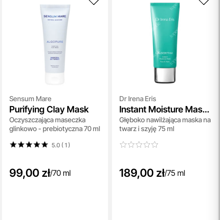
Sensum Mare
Dr Irena Eris
Purifying Clay Mask
Instant Moisture Mask
Oczyszczająca maseczka
Głęboko nawilżająca maska na
NEW
glinkowo - prebiotyczna 70 ml
twarz i szyję 75 ml
5.0 ( 1
)
99,00 zł
189,00 zł
/
70 ml
/
75 ml