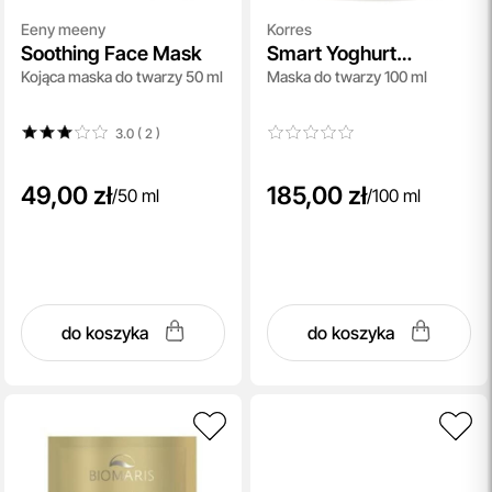
Eeny meeny
Korres
Soothing Face Mask
Smart Yoghurt
Kojąca maska do twarzy 50 ml
Maska do twarzy 100 ml
Masque SuperDose
Probiotiques
3.0 ( 2
)
49,00 zł
185,00 zł
/
50 ml
/
100 ml
do koszyka
do koszyka