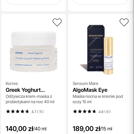
Korres
Sensum Mare
Greek Yoghurt
AlgoMask Eye
Odżywcza krem-maska z
Maska nocna w kremie pod
Probiotic Quench
probiotykami na noc 40 ml
oczy 15 ml
Sleeping Facial
4.7 ( 11
)
4.8 ( 9
)
140,00 zł
189,00 zł
/
40 ml
/
15 ml