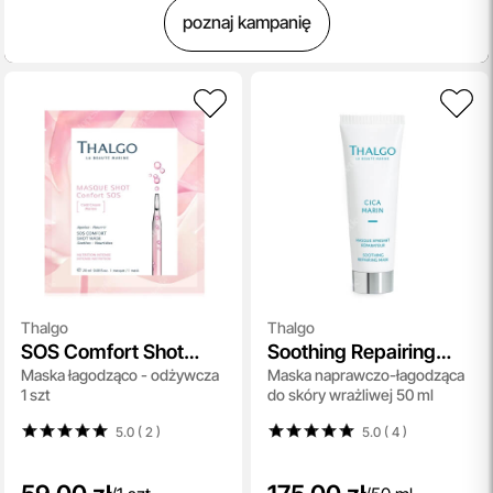
poznaj kampanię
Thalgo
Thalgo
SOS Comfort Shot
Soothing Repairing
Maska łagodząco - odżywcza
Maska naprawczo-łagodząca
Mask
Mask
1 szt
do skóry wrażliwej 50 ml
5.0 ( 2
)
5.0 ( 4
)