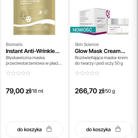
NOWOŚĆ
Biomaris
Skin Science
Instant Anti-Wrinkle
Glow Mask Cream
Błyskawiczna maska
Rozświetlająca maska-krem
Sheet Mask
Face And Eyes
przeciwstarzeniowa w płacie
do twarzy i pod oczy 50 g
18 ml
79,00 zł
266,70 zł
/
18 ml
/
50 g
do koszyka
do koszyka