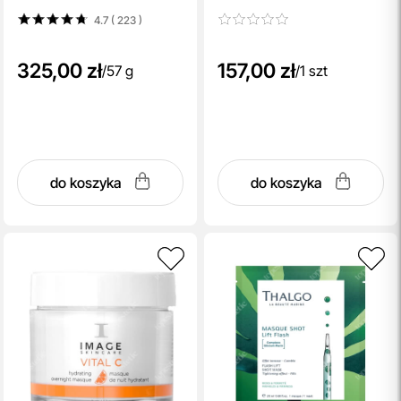
4.7 ( 223
)
325,00 zł
157,00 zł
/
57 g
/
1 szt
do koszyka
do koszyka