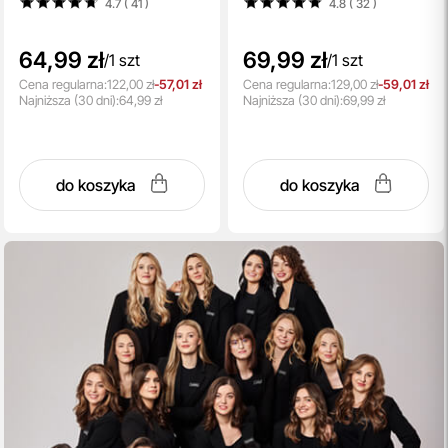
4.7 ( 41
)
4.8 ( 32
)
64,99 zł
69,99 zł
/
1 szt
/
1 szt
Cena regularna:
122,00 zł
-57,01 zł
Cena regularna:
129,00 zł
-59,01 zł
Najniższa
(30 dni):
64,99 zł
Najniższa
(30 dni):
69,99 zł
do koszyka
do koszyka