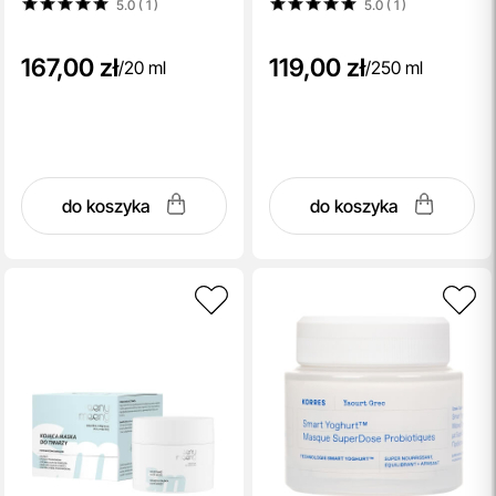
5.0 ( 1
)
5.0 ( 1
)
oczu 20 ml
167,00 zł
119,00 zł
/
20 ml
/
250 ml
do koszyka
do koszyka