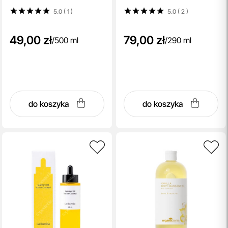
ekstraktem z imbiru i
5.0 ( 1
)
5.0 ( 2
)
witaminą E 290 ml
49,00 zł
79,00 zł
/
500 ml
/
290 ml
do koszyka
do koszyka