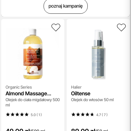
poznaj kampanię
Organic Series
Halier
Almond Massage
Oiltense
Olejek do ciała migdałowy 500
Olejek do włosów 50 ml
Body Oil
ml
5.0 ( 1
)
4.7 ( 7
)