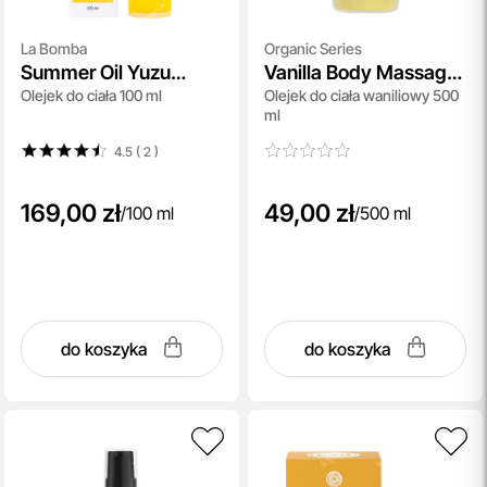
La Bomba
Organic Series
Summer Oil Yuzu
Vanilla Body Massage
Olejek do ciała 100 ml
Olejek do ciała waniliowy 500
Coconut
Oil
ml
4.5 ( 2
)
169,00 zł
49,00 zł
/
100 ml
/
500 ml
do koszyka
do koszyka