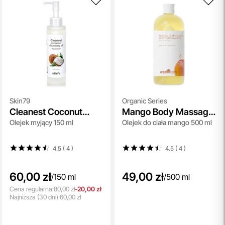
Skin79
Organic Series
Cleanest Coconut
Mango Body Massage
Olejek myjący 150 ml
Olejek do ciała mango 500 ml
Cleansing Oil
Oil
4.5 ( 4
)
4.5 ( 4
)
60,00 zł
49,00 zł
/
150 ml
/
500 ml
Cena regularna:
80,00 zł
-20,00 zł
Najniższa
(30 dni):
60,00 zł