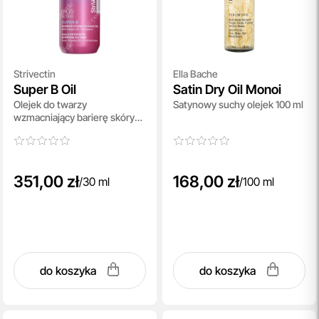
Strivectin
Ella Bache
Super B Oil
Satin Dry Oil Monoi
Olejek do twarzy
Satynowy suchy olejek 100 ml
wzmacniający barierę skóry
30 ml
351,00 zł
168,00 zł
/
30 ml
/
100 ml
do koszyka
do koszyka