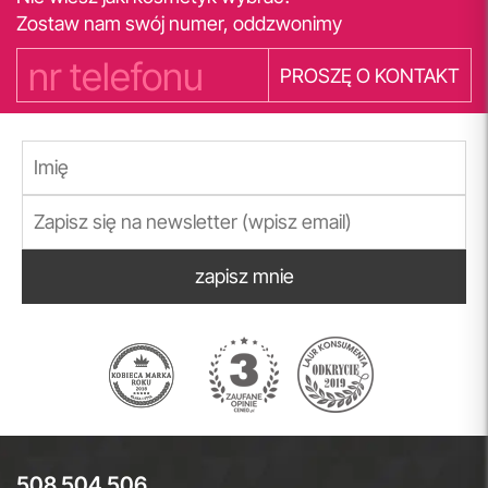
Zostaw nam swój numer, oddzwonimy
PROSZĘ O KONTAKT
zapisz mnie
508 504 506