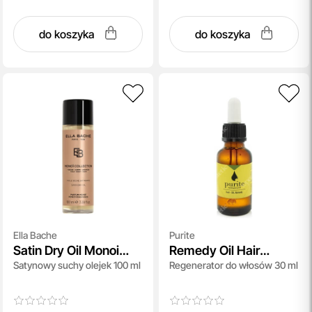
do koszyka
do koszyka
Ella Bache
Purite
Satin Dry Oil Monoi
Remedy Oil Hair
Satynowy suchy olejek 100 ml
Regenerator do włosów 30 ml
Collection
Regenerator