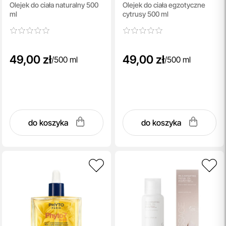
Olejek do ciała naturalny 500
Olejek do ciała egzotyczne
Massage Oil
ml
cytrusy 500 ml
49,00 zł
49,00 zł
/
500 ml
/
500 ml
do koszyka
do koszyka