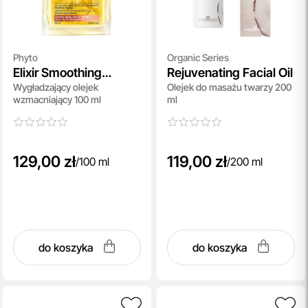
Phyto
Organic Series
Elixir Smoothing
Rejuvenating Facial Oil
Wygładzający olejek
Olejek do masażu twarzy 200
Enhancing Oil
wzmacniający 100 ml
ml
129,00 zł
119,00 zł
/
100 ml
/
200 ml
do koszyka
do koszyka