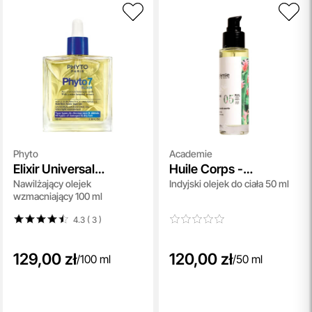
Phyto
Academie
Elixir Universal
Huile Corps -
Nawilżający olejek
Indyjski olejek do ciała 50 ml
Enhancing Oil
Ceremonie sacre
wzmacniający 100 ml
4.3 ( 3
)
129,00 zł
120,00 zł
/
100 ml
/
50 ml