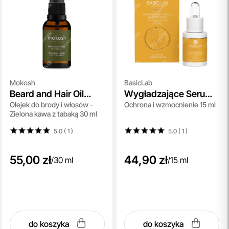
Mokosh
BasicLab
Beard and Hair Oil
Wygładzające Serum
Olejek do brody i włosów -
Ochrona i wzmocnienie 15 ml
Green Coffee &
na Końcówki
Zielona kawa z tabaką 30 ml
Tobacco
5.0 ( 1
)
5.0 ( 1
)
55,00 zł
44,90 zł
/
30 ml
/
15 ml
do koszyka
do koszyka