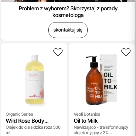
Problem z wyborem? Skorzystaj z porady
kosmetologa
skontaktuj się
Organic Series
Veoli Botanica
Wild Rose Body
Oil to Milk
Olejek do ciała dzika róża 500
Nawilżająco - transformujący
Massage Oil
ml
olejek myjący z 2%