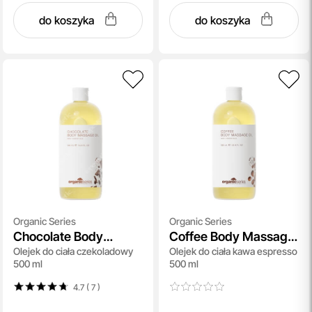
do koszyka
do koszyka
Organic Series
Organic Series
Chocolate Body
Coffee Body Massage
Olejek do ciała czekoladowy
Olejek do ciała kawa espresso
Massage Oil
Oil
500 ml
500 ml
4.7 ( 7
)