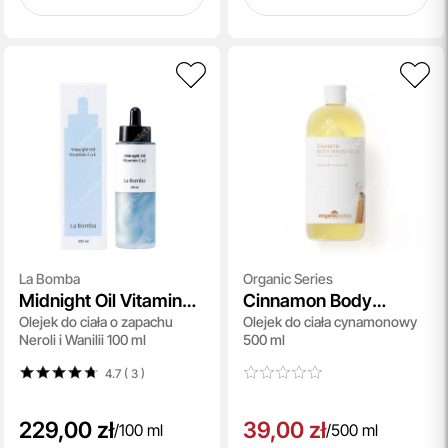
La Bomba
Organic Series
Midnight Oil Vitamine
Cinnamon Body
Olejek do ciała o zapachu
Olejek do ciała cynamonowy
C E
Massage Oil
Neroli i Wanilii 100 ml
500 ml
4.7 ( 3
)
229,00 zł
39,00 zł
/
100 ml
/
500 ml