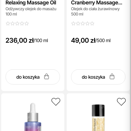
Relaxing Massage Oil
Cranberry Massage
Odżywczy olejek do masażu
Olejek do ciała żurawinowy
Body Oil
100 ml
500 ml
236,00 zł
49,00 zł
/
100 ml
/
500 ml
do koszyka
do koszyka