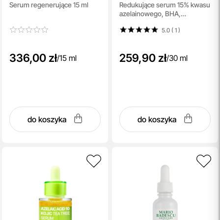
Serum regenerujące 15 ml
Redukujące serum 15% kwasu
Wyciszenie
azelainowego, BHA,
Glicyryzyna 30 ml
5.0 ( 1
)
336,00 zł
259,90 zł
/
15 ml
/
30 ml
do koszyka
do koszyka