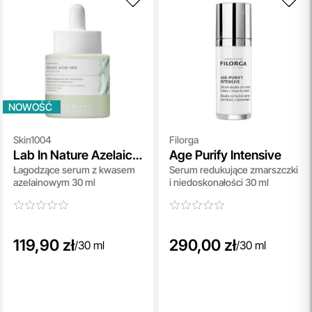
NOWOŚĆ
Skin1004
Filorga
Lab In Nature Azelaic
Age Purify Intensive
Łagodzące serum z kwasem
Serum redukujące zmarszczki
Acid 10 Ampoule
azelainowym 30 ml
i niedoskonałości 30 ml
119,90 zł
290,00 zł
/
30 ml
/
30 ml