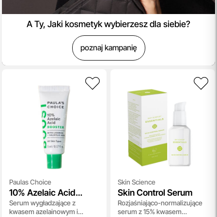
A Ty, Jaki kosmetyk wybierzesz dla siebie?
poznaj kampanię
Paulas Choice
Skin Science
10% Azelaic Acid
Skin Control Serum
Serum wygładzające z
Rozjaśniająco-normalizujące
Booster
kwasem azelainowym i
serum z 15% kwasem