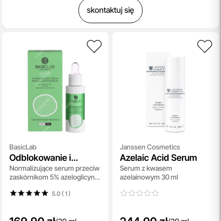
skontaktuj się
BasicLab
Janssen Cosmetics
Odblokowanie i
Azelaic Acid Serum
Normalizujące serum przeciw
Serum z kwasem
Redukcja
zaskórnikom 5% azeloglicyny i
azelainowym 30 ml
1% BHA 30 ml
5.0 ( 1
)