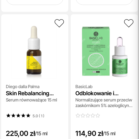
Diego dalla Palma
BasicLab
Skin Rebalancing
Odblokowanie i
Serum równoważące 15 ml
Normalizujące serum przeciw
Serum
Redukcja
zaskórnikom 5% azeloglicyny i
1% BHA 15 ml
5.0 ( 1
)
225,00 zł
114,90 zł
/
15 ml
/
15 ml