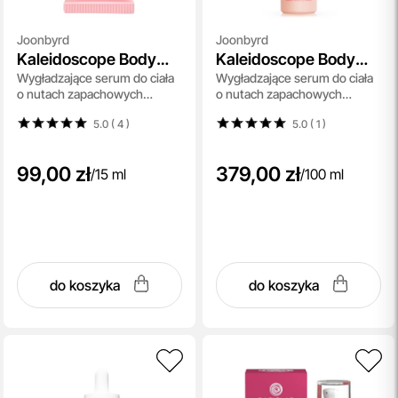
Joonbyrd
Joonbyrd
Kaleidoscope Body
Kaleidoscope Body
Wygładzające serum do ciała
Wygładzające serum do ciała
Serum
Serum
o nutach zapachowych
o nutach zapachowych
drzewa sandałowego, wanilii,
drzewa sandałowego, wanilii,
5.0 ( 4
)
5.0 ( 1
)
jaśminu, peonii i wiśni 15 ml
jaśminu, peonii i wiśni 100 ml
99,00 zł
379,00 zł
/
15 ml
/
100 ml
do koszyka
do koszyka