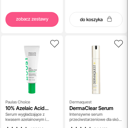
zobacz zestawy
do koszyka
Paulas Choice
Dermaquest
10% Azelaic Acid
DermaClear Serum
Serum wygładzające z
Intensywne serum
Booster
kwasem azelainowym i
przeciwstarzeniowe dla skóry
salicylowym 30 ml
tłustej i w przebiegu trądziku