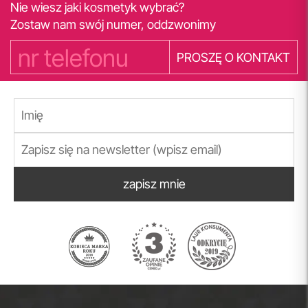
Nie wiesz jaki kosmetyk wybrać?
Zostaw nam swój numer, oddzwonimy
PROSZĘ O KONTAKT
zapisz mnie