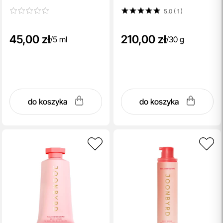
salicylowym 5 ml
azelainowym 30 g
5.0 ( 1
)
45,00 zł
210,00 zł
/
5 ml
/
30 g
do koszyka
do koszyka