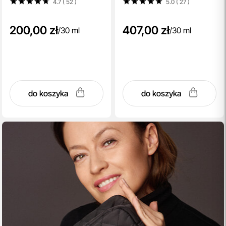
4.7 ( 52
)
5.0 ( 27
)
30 ml
200,00 zł
407,00 zł
/
30 ml
/
30 ml
do koszyka
do koszyka