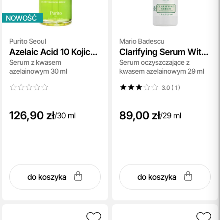
NOWOŚĆ
Purito Seoul
Mario Badescu
Azelaic Acid 10 Kojic
Clarifying Serum With
Serum z kwasem
Serum oczyszczające z
Tea Tree Serum
Azelaic Acid
azelainowym 30 ml
kwasem azelainowym 29 ml
3.0 ( 1
)
126,90 zł
89,00 zł
/
30 ml
/
29 ml
do koszyka
do koszyka