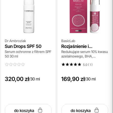
Dr Ambroziak
BasicLab
Sun Drops SPF 50
Rozjaśnienie i
Serum ochronne z filtrem SPF
Redukujące serum 10% kwasu
Wyciszenie
50 30 ml
azelainowego, BHA,
Glicyryzyna 30 ml
5.0 ( 1
)
320,00 zł
169,90 zł
/
30 ml
/
30 ml
do koszyka
do koszyka