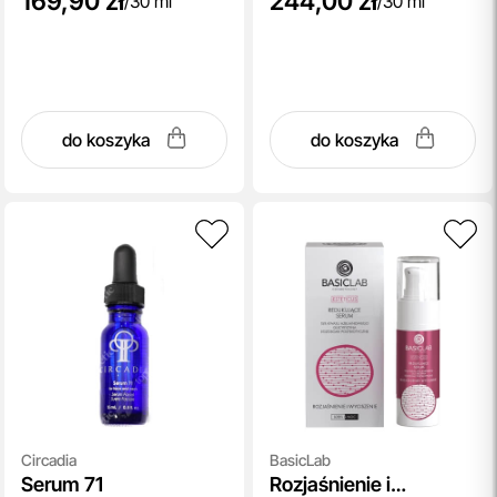
169,90 zł
244,00 zł
/
30 ml
/
30 ml
do koszyka
do koszyka
Circadia
BasicLab
Serum 71
Rozjaśnienie i