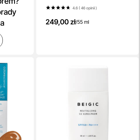
orem?
4.6 ( 46
opinii
)
orady
249,00 zł
ga
/
55 ml