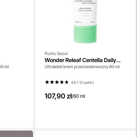
Purito Seoul
Wonder Releaf Centella Daily
50 ml
Ultralekki krem przeciwsłoneczny 60 ml
Sun Lotion SPF 50+ PA++++
4.6 ( 13
opinii
)
107,90 zł
/
60 ml