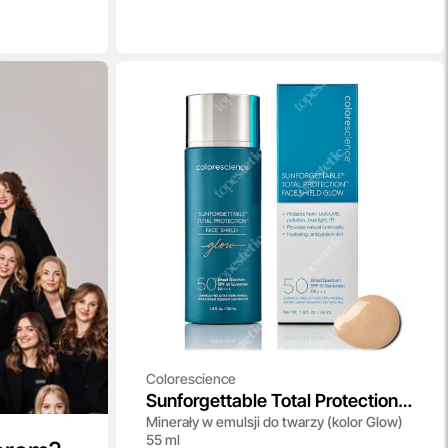
Colorescience
Sunforgettable Total Protection
Minerały w emulsji do twarzy (kolor Glow)
Face Shield SPF 50
55 ml