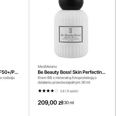
MedMelano
PF50+/PA
Be Beauty Boss! Skin Perfecting
o rodzaju
Krem BB z mineralną fotoprotekcją o
BB Sunscreen SPF50+ PA ++++
działaniu przeciwzapalnym 30 ml
3.8 ( 6
opinii
)
209,00 zł
/
30 ml