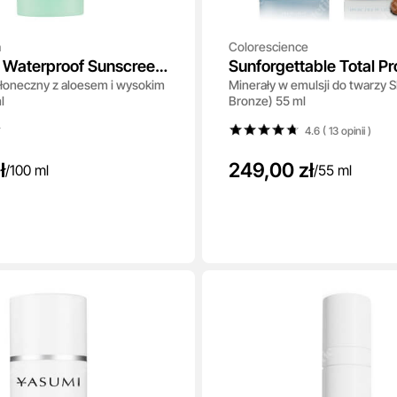
a
Colorescience
e Waterproof Sunscreen
Sunforgettable Total Pr
słoneczny z aloesem i wysokim
Minerały w emulsji do twarzy 
 PA++++
Face Shield SPF 50
l
Bronze) 55 ml
4.6 ( 13
opinii
)
ł
249,00 zł
/
100 ml
/
55 ml