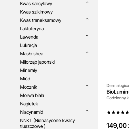
Kwas salicylowy
Kwas szikimowy
Kwas traneksamowy
Laktoferyna
Lawenda
Lukrecja
Masło shea
Miłorząb japoński
Minerały
Miód
Dermalogica
Mocznik
BioLumin
Morwa biała
Codzienny kr
Protector
Nagietek
Niacynamid
NNKT (Nienasycone kwasy
149,00 
tłuszczowe )