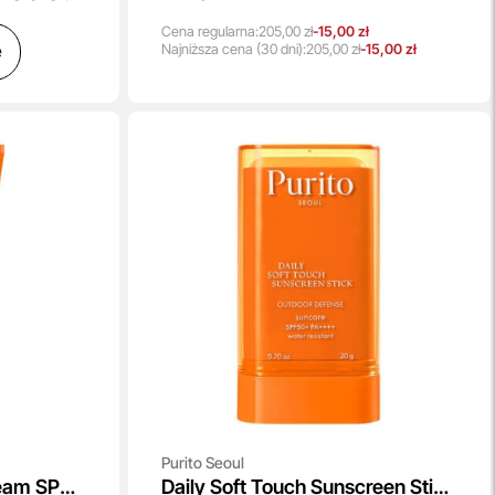
Cena regularna:
205,00 zł
-15,00 zł
ę
Najniższa
cena
(30 dni):
205,00 zł
-15,00 zł
Purito Seoul
ream SPF
Daily Soft Touch Sunscreen Stick