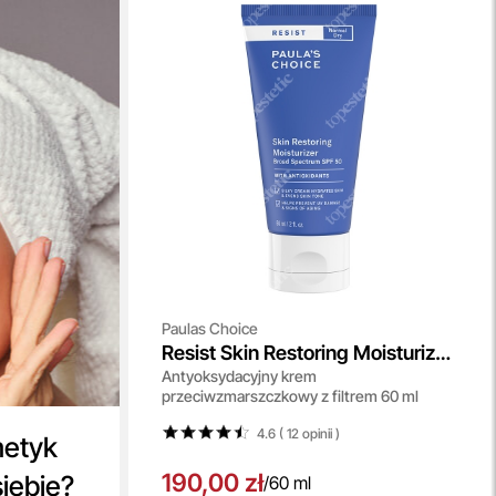
Paulas Choice
Resist Skin Restoring Moisturizer
Antyoksydacyjny krem
SPF 50
przeciwzmarszczkowy z filtrem 60 ml
4.6 ( 12
opinii
)
metyk
190,00 zł
siebie?
/
60 ml