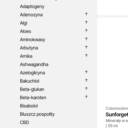
Adaptogeny
Adenozyna
Algi
Aloes
Aminokwasy
Arbutyna
Arnika
Ashwagandha
Azeloglicyna
Bakuchiol
Beta-glukan
Beta-karoten
Bisabolol
Colorescien
Bluszcz pospolity
Sunforget
Minerały w e
Face Shie
CBD
) 55 ml