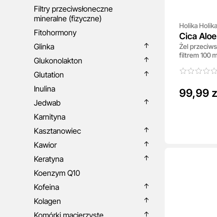
Filtry przeciwsłoneczne
mineralne (fizyczne)
Holika Holik
Fitohormony
Cica Alo
Glinka
Żel przeciw
SPF 50+
filtrem 100 m
Glukonolakton
Glutation
Inulina
99,99 z
Jedwab
Karnityna
Kasztanowiec
Kawior
Keratyna
Koenzym Q10
Kofeina
Kolagen
Komórki macierzyste