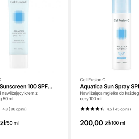
C
Cell Fusion C
 Sunscreen 100 SPF
Aquatica Sun Spray S
i nawilżający krem z
Nawilżająca mgiełka do każdeg
 ++++
++++
ą 50 ml
cery 100 ml
4.8 ( 96
opinii
)
4.5 ( 45
opinii
)
zł
200,00 zł
/
50 ml
/
100 ml