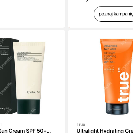
poznaj kampani
l
True
Sun Cream SPF 50+
Ultralight Hydrating C