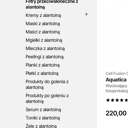
Filtry przeciwsłoneczne z
alantoiną
Kremy z alantoiną
Maski z alantoiną
Maści z alantoiną
Mgiełki z alantoiną
Mleczka z alantoiną
Peelingi z alantoiną
Pianki z alantoiną
Płatki z alantoiną
Cell Fusion 
Aquatica
Produkty do golenia z
Wyciszający 
50+ / PA
alantoiną
fotoprotekcj
Produkty po goleniu z
alantoiną
Serum z alantoiną
220,00 
Toniki z alantoiną
Żele z alantoiną