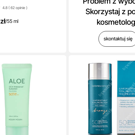
Problem z wyb
4.8 ( 62
opinie
)
Skorzystaj z p
zł
kosmetolo
/
55 ml
skontaktuj się