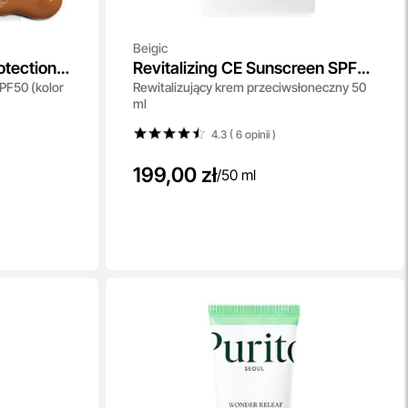
Beigic
otection
Revitalizing CE Sunscreen SPF
SPF50 (kolor
Rewitalizujący krem ​​przeciwsłoneczny 50
50 PA++++
ml
4.3 ( 6
opinii
)
199,00 zł
/
50 ml