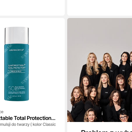
ce
table Total Protection
mulsji do twarzy ( kolor Classic
ld SPF 50