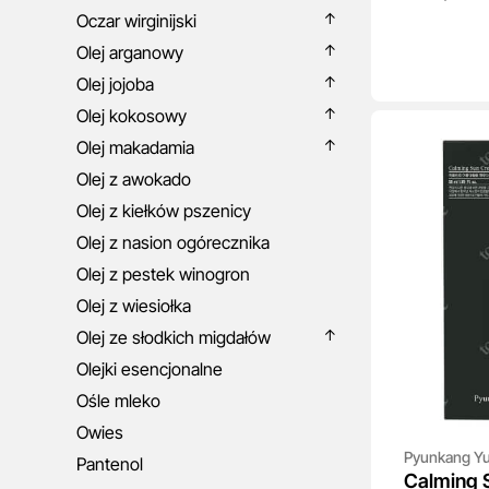
Oczar wirginijski
Olej arganowy
Olej jojoba
Olej kokosowy
Olej makadamia
Olej z awokado
Olej z kiełków pszenicy
Olej z nasion ogórecznika
Olej z pestek winogron
Olej z wiesiołka
Olej ze słodkich migdałów
Olejki esencjonalne
Ośle mleko
Owies
Pyunkang Yu
Pantenol
Calming 