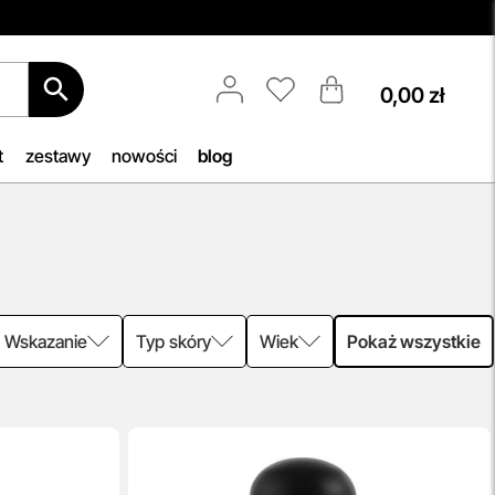
0,00 zł
Darmowa Dostawa i Zwrot
6.
Naszym celem jest zapewnienie
owego
błyskawicznej i efektywnej realizacji
t
zestawy
nowości
blog
cza
zamówień w naszym sklepie. Dzięki
an.
nowoczesnemu magazynowi oraz
zaawansowanym technologicznie
systemom IT, zamówienia są
zazwyczaj wysyłane i dostarczane w
ciągu zaledwie
24 godzin
od
momentu złożenia.
Wskazanie
Typ skóry
Wiek
Pokaż wszystkie
przeczytaj więcej