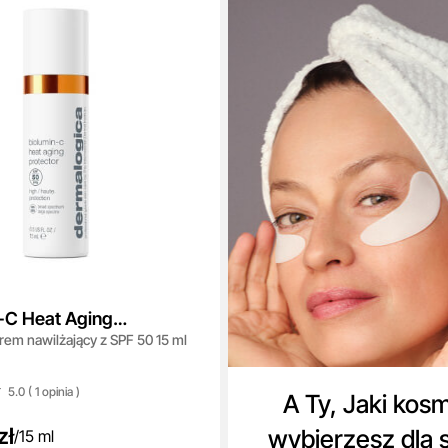
-C Heat Aging
em nawilżający z SPF 50 15 ml
 SPF 50
5.0 ( 1
opinia
)
A Ty, Jaki kos
zł
wybierzesz dla 
/
15 ml