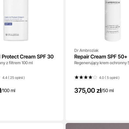
Dr Ambroziak
 Protect Cream SPF 30
Repair Cream SPF 50+
y z filtrem 100 ml
Regenerujący krem ochronny 
4.4 ( 25
opinii
)
4.0 ( 5
opinii
)
ł
375,00 zł
/
100 ml
/
50 ml