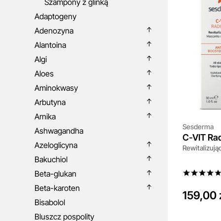
Szampony z glinką
Adaptogeny
Adenozyna
Alantoina
Algi
Aloes
Aminokwasy
Arbutyna
Arnika
Sesderma
Ashwagandha
C-VIT Ra
Azeloglicyna
Rewitalizują
Bakuchiol
Beta-glukan
Beta-karoten
159,00 
Bisabolol
Bluszcz pospolity