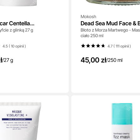
Mokosh
ar Centella
Dead Sea Mud Face & 
fcie z glinką 27 g
Błoto z Morza Martwego - Mask
g Quick Clay Stick
Mask
ciało 250 ml
4.5 ( 10
opinii
)
4.7 ( 111
opinii
)
ł
45,00 zł
/
27 g
/
250 ml