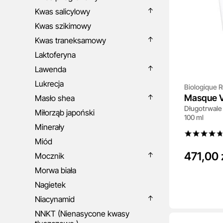
Kwas salicylowy
Kwas szikimowy
Kwas traneksamowy
Laktoferyna
Lawenda
Lukrecja
Biologique 
Masque V
Masło shea
Długotrwale
Miłorząb japoński
100 ml
Minerały
Miód
471,00 
Mocznik
Morwa biała
Nagietek
Niacynamid
NNKT (Nienasycone kwasy