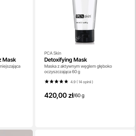
PCA Skin
zz Mask
Detoxifying Mask
niejszająca
Maska z aktywnym węglem głęboko
oczyszczająca 60 g
4.9 ( 14
opinii
)
420,00 zł
/
60 g