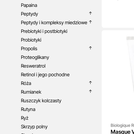
Papaina
Peptydy
Peptydy i kompleksy miedziowe
Prebiotyki i postbiotyki
Probiotyki
Propolis
Proteoglikany
Resweratrol
Retinol i jego pochodne
Róża
Rumianek
Ruszczyk kolczasty
Rutyna
Ryż
Biologique 
Skrzyp polny
Masque V