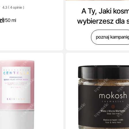
4.3 ( 4
opinie
)
A Ty, Jaki kos
zł
wybierzesz dla 
/
50 ml
poznaj kampani