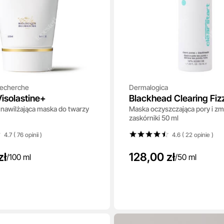
Recherche
Dermalogica
isolastine+
Blackhead Clearing Fi
 nawilżająca maska do twarzy
Maska oczyszczająca pory i zm
zaskórniki 50 ml
4.7 ( 76
opinii
)
4.6 ( 22
opinie
)
zł
128,00 zł
/
100 ml
/
50 ml