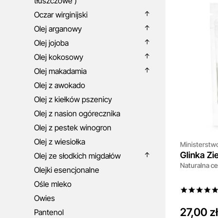
tłuszczowe )
Oczar wirginijski
Olej arganowy
Olej jojoba
Olej kokosowy
Olej makadamia
Olej z awokado
Olej z kiełków pszenicy
Olej z nasion ogórecznika
Olej z pestek winogron
Olej z wiesiołka
Ministerstw
Glinka Zi
Olej ze słodkich migdałów
Naturalna ce
Olejki esencjonalne
Ośle mleko
Owies
27,00 zł
Pantenol