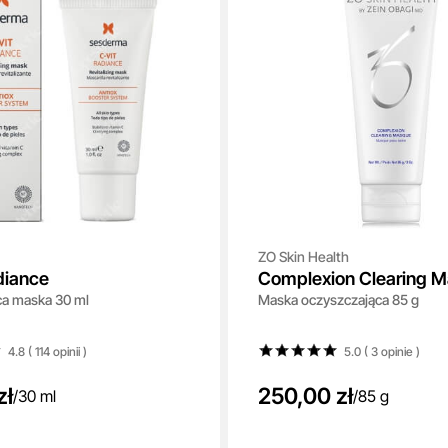
ZO Skin Health
diance
Complexion Clearing 
ca maska 30 ml
Maska oczyszczająca 85 g
4.8 ( 114
opinii
)
5.0 ( 3
opinie
)
zł
250,00 zł
/
30 ml
/
85 g