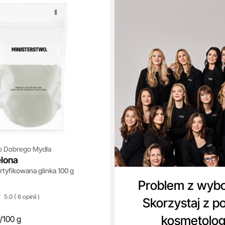
o Dobrego Mydła
elona
rtyfikowana glinka 100 g
Problem z wyb
5.0 ( 6
opinii
)
Skorzystaj z p
kosmetolo
/
100 g