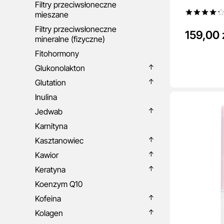
Filtry przeciwsłoneczne
mieszane
Filtry przeciwsłoneczne
159,00 
mineralne (fizyczne)
Fitohormony
Glukonolakton
Glutation
Inulina
Jedwab
Karnityna
Kasztanowiec
Kawior
Keratyna
Koenzym Q10
Kofeina
Kolagen