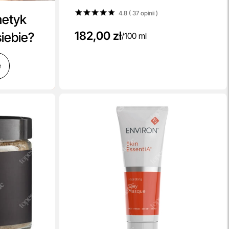
4.8 ( 37
opinii
)
metyk
182,00 zł
siebie?
/
100 ml
ę