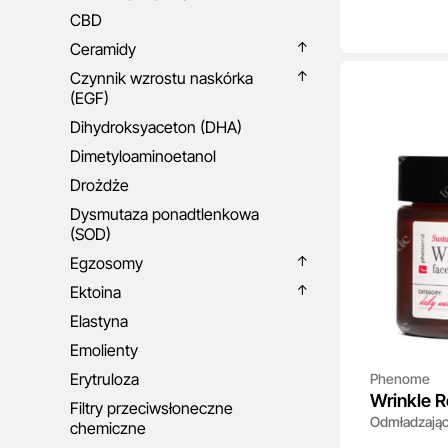
CBD
Ceramidy
Czynnik wzrostu naskórka
(EGF)
Dihydroksyaceton (DHA)
Dimetyloaminoetanol
Drożdże
Dysmutaza ponadtlenkowa
(SOD)
Egzosomy
Ektoina
Elastyna
Emolienty
Erytruloza
Phenome
Wrinkle R
Filtry przeciwsłoneczne
Odmładzając
chemiczne