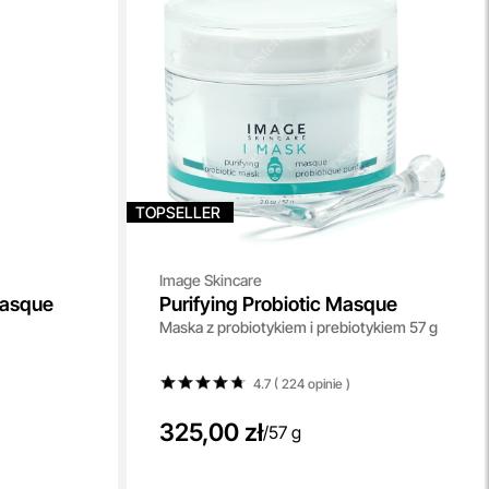
TOPSELLER
Image Skincare
Masque
Purifying Probiotic Masque
Maska z probiotykiem i prebiotykiem 57 g
4.7 ( 224
opinie
)
325,00 zł
/
57 g