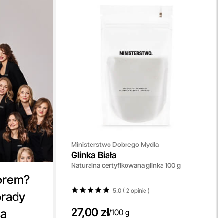
Ministerstwo Dobrego Mydła
Glinka Biała
Naturalna certyfikowana glinka 100 g
orem?
5.0 ( 2
opinie
)
orady
27,00 zł
ga
/
100 g