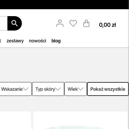
0,00 zł
Darmowa Dostawa i Zwrot
etic!
Naszym celem jest zapewnienie
błyskawicznej i efektywnej realizacji
t
zestawy
nowości
blog
tóra
zamówień w naszym sklepie. Dzięki
ukty
nowoczesnemu magazynowi oraz
zaawansowanym technologicznie
swoją
systemom IT, zamówienia są
zazwyczaj wysyłane i dostarczane w
ciągu zaledwie
24 godzin
od
momentu złożenia.
Wskazanie
Typ skóry
Wiek
Pokaż wszystkie
przeczytaj więcej