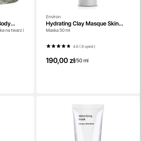
Environ
Body
Hydrating Clay Masque Skin
a na twarz i
Maska 50 ml
EssentiA
4.6 ( 8
opinii
)
190,00 zł
/
50 ml