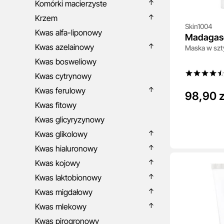
Komórki macierzyste
Krzem
Skin1004
Kwas alfa-liponowy
Madagasc
Kwas azelainowy
Maska w szty
Poremizin
Kwas bosweliowy
Mask
Kwas cytrynowy
Kwas ferulowy
98,90 z
Kwas fitowy
Kwas glicyryzynowy
Kwas glikolowy
Kwas hialuronowy
Kwas kojowy
Kwas laktobionowy
Kwas migdałowy
Kwas mlekowy
Kwas pirogronowy